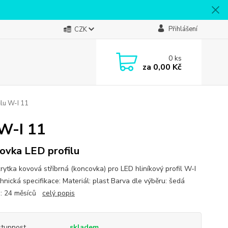
Přihlášení
CZK
0
ks
za
0,00 Kč
ilu W-I 11
 W-I 11
ovka LED profilu
krytka kovová stříbrná (koncovka) pro LED hliníkový profil W-I
hnická specifikace: Materiál: plast Barva dle výběru: šedá
a: 24 měsíců
celý popis
tupnost
skladem