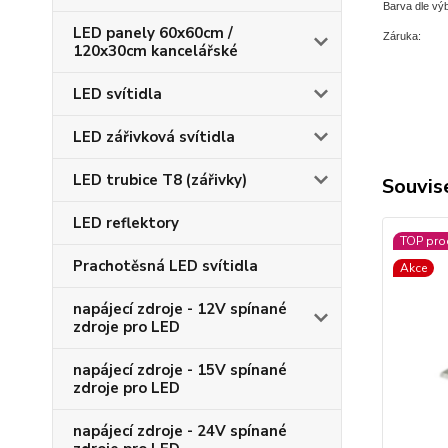
Barva dle vý
LED panely 60x60cm /
Záruka:
120x30cm kancelářské
LED svítidla
LED zářivková svítidla
LED trubice T8 (zářivky)
Souvise
LED reflektory
TOP pro
Prachotěsná LED svítidla
Akce
napájecí zdroje - 12V spínané
zdroje pro LED
napájecí zdroje - 15V spínané
zdroje pro LED
napájecí zdroje - 24V spínané