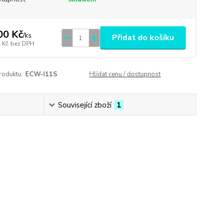
00 Kč
/
ks
Přidat do košíku
 Kč
bez DPH
roduktu:
ECW-I11S
Hlídat cenu / dostupnost
Související zboží
1