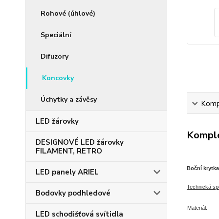
Rohové (úhlové)
Speciální
Difuzory
Koncovky
Úchytky a závěsy
Kompl
LED žárovky
Komple
DESIGNOVÉ LED žárovky
FILAMENT, RETRO
Boční krytka
LED panely ARIEL
T
echnická spe
Bodovky podhledové
Materiál:
LED schodišťová svítidla