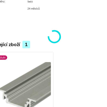
šedá
běru:
24 měsíců
jící zboží
1
dukt