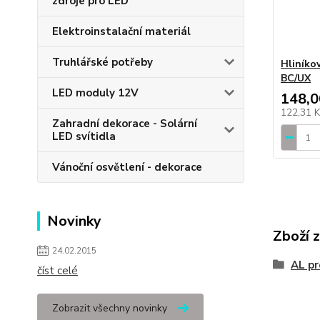
zdroje pro LED
Elektroinstalační materiál
Truhlářské potřeby
Hliníko
BC/UX
LED moduly 12V
148,0
122,31 
Zahradní dekorace - Solární
LED svítidla
Vánoční osvětlení - dekorace
Novinky
Zboží 
24.02.2015
AL pr
číst celé
Zobrazit všechny novinky