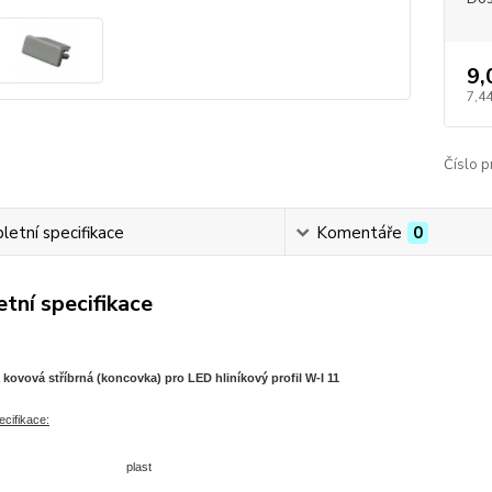
9,
7,44
Číslo p
etní specifikace
Komentáře
0
tní specifikace
 kovová stříbrná (koncovka) pro LED hliníkový profil W-I 11
cifikace:
plast