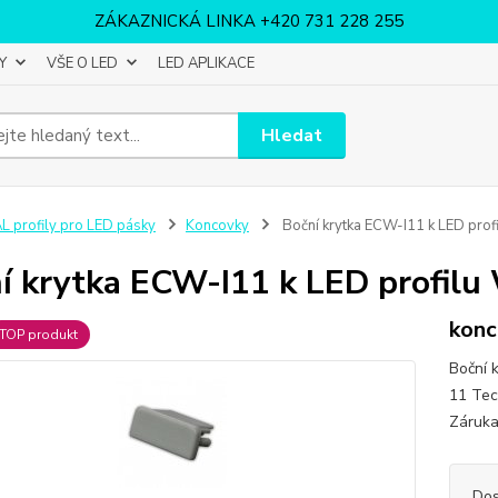
ZÁKAZNICKÁ LINKA +420 731 228 255
Y
VŠE O LED
LED APLIKACE
Hledat
L profily pro LED pásky
Koncovky
Boční krytka ECW-I11 k LED prof
í krytka ECW-I11 k LED profilu
konc
TOP produkt
Boční 
11 Tec
Záruk
Dos