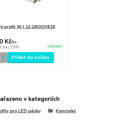
vý profil W-I 12 GROOVE10
0 Kč
/
ks
skladem
Kč
bez DPH
Přidat do košíku
zařazeno v kategoriích
ofily pro LED pásky
Koncovky