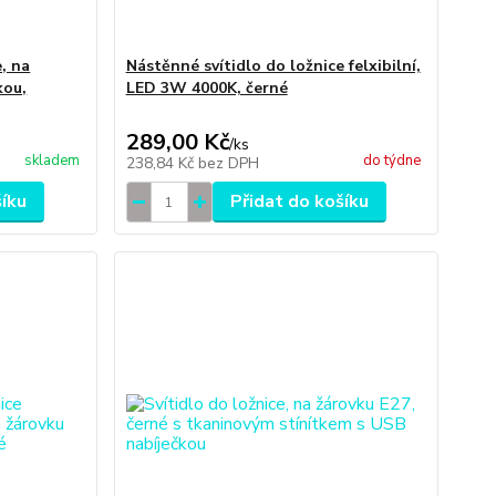
, na
Nástěnné svítidlo do ložnice felxibilní,
kou,
LED 3W 4000K, černé
289,00 Kč
/
ks
skladem
do týdne
238,84 Kč
bez DPH
šíku
Přidat do košíku