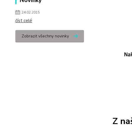
Novinky
24.02.2015
číst celé
Zobrazit všechny novinky
Z na