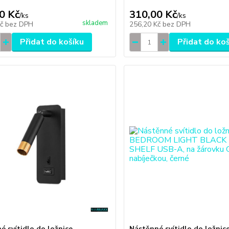
0 Kč
310,00 Kč
/
ks
/
ks
skladem
Kč
bez DPH
256,20 Kč
bez DPH
Přidat do košíku
Přidat do ko
é svítidlo do ložnice
Nástěnné svítidlo do ložnic