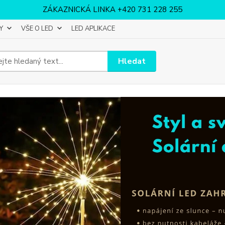
ZÁKAZNICKÁ LINKA +420 731 228 255
Y
VŠE O LED
LED APLIKACE
Hledat