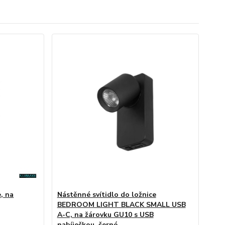
, na
Nástěnné svítidlo do ložnice
BEDROOM LIGHT BLACK SMALL USB
A-C, na žárovku GU10 s USB
nabíječkou, černé