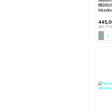
BEDROO
žárovku
445,0
367,77 