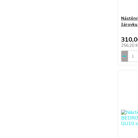
Nástěnn
žárovku
310,0
256,20 