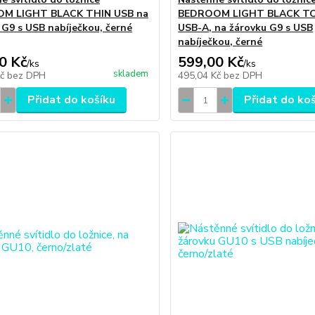
M LIGHT BLACK THIN USB na
BEDROOM LIGHT BLACK TO
 G9 s USB nabíječkou, černé
USB-A, na žárovku G9 s USB
nabíječkou, černé
0 Kč
599,00 Kč
/
ks
/
ks
skladem
Kč
bez DPH
495,04 Kč
bez DPH
Přidat do košíku
Přidat do ko