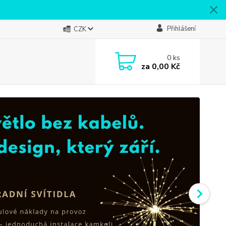
Přihlášení
CZK
0
ks
za
0,00 Kč