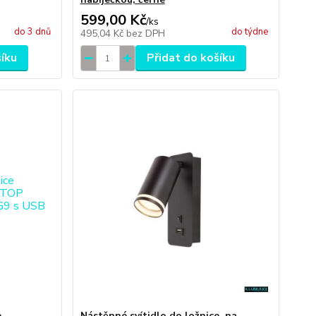
599,00 Kč
/
ks
do 3 dnů
do týdne
495,04 Kč
bez DPH
šíku
Přidat do košíku
e
Nástěnné svítidlo do ložnice, na