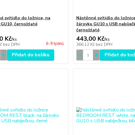
é svítidlo do ložnice, na
Nástěnné svítidlo do ložnice
 GU10, černo/zlaté
žárovku GU10 s USB nabíječ
černo/zlaté
0 Kč
443,00 Kč
/
ks
/
ks
6-9 týdnů
Kč
bez DPH
366,12 Kč
bez DPH
Přidat do košíku
Přidat do ko