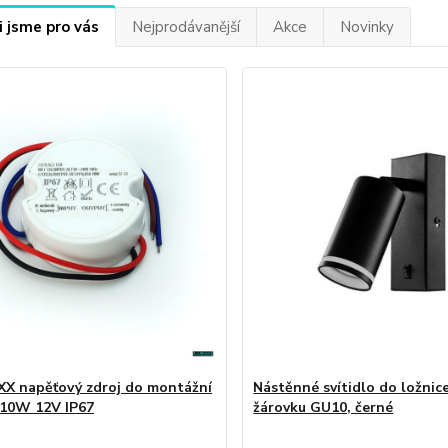
i jsme pro vás
Nejprodávanější
Akce
Novinky
X napěťový zdroj do montážní
Nástěnné svítidlo do ložnice
 10W 12V IP67
žárovku GU10, černé