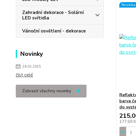
Novinka
Zahradní dekorace - Solární
LED svítidla
Vánoční osvětlení - dekorace
Novinky
24.02.2015
číst celé
Zobrazit všechny novinky
Reflekt
barva č
do syst
215,0
177,69 