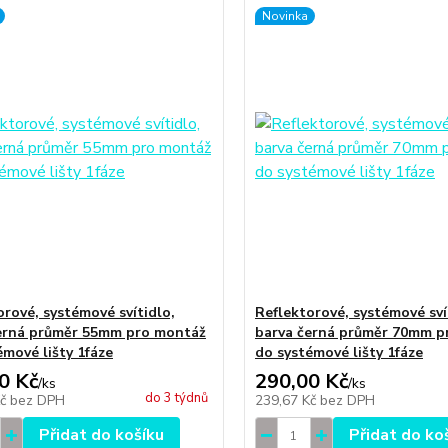
Novinka
orové, systémové svítidlo,
Reflektorové, systémové sví
erná průměr 55mm pro montáž
barva černá průměr 70mm p
émové lišty 1fáze
do systémové lišty 1fáze
0 Kč
290,00 Kč
/
ks
/
ks
do 3 týdnů
Kč
bez DPH
239,67 Kč
bez DPH
Přidat do košíku
Přidat do ko