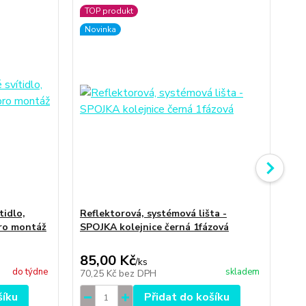
TOP produkt
TO
Novinka
No
tidlo,
Reflektorová, systémová lišta -
Ref
ro montáž
SPOJKA kolejnice černá 1fázová
KŘ
1f
85,00 Kč
15
/
ks
do týdne
skladem
70,25 Kč
bez DPH
12
šíku
Přidat do košíku