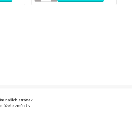
ím našich stránek
online; v případě technického výpadku pak nejpozději do 48 hodin
.
 můžete změnit v