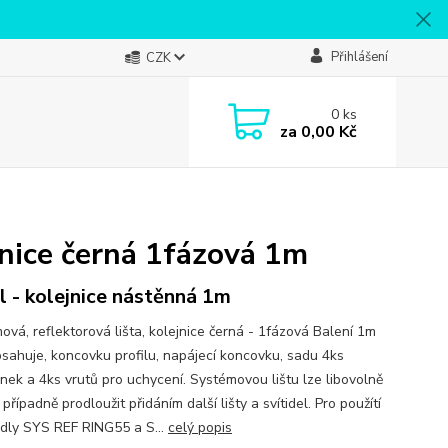
Přihlášení
CZK
0
ks
za
0,00 Kč
jnice černá 1fázová 1m
il - kolejnice nástěnná 1m
ová, reflektorová lišta, kolejnice černá - 1fázová Balení 1m
obsahuje, koncovku profilu, napájecí koncovku, sadu 4ks
nek a 4ks vrutů pro uchycení. Systémovou lištu lze libovolně
, případně prodloužit přidáním další lišty a svítidel. Pro použítí
tidly SYS REF RING55 a S...
celý popis