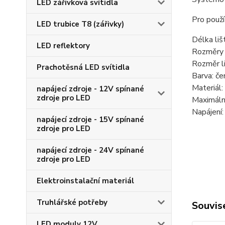
LED zářivková svítidla
Pro použ
LED trubice T8 (zářivky)
Délka li
LED reflektory
Rozměry l
Rozměr l
Prachotěsná LED svítidla
Barva: č
Materiál: 
napájecí zdroje - 12V spínané
zdroje pro LED
Maximáln
Napájení
napájecí zdroje - 15V spínané
zdroje pro LED
napájecí zdroje - 24V spínané
zdroje pro LED
Elektroinstalační materiál
Truhlářské potřeby
Souvise
LED moduly 12V