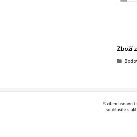
Zboží 
Bodo
S cílem usnadnit
Podle zákona o evidenci tržeb je prodávající povinen vystavit kupuj
souhlasíte s uk