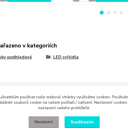
zařazeno v kategoriích
vky podhledové
LED svítidla
Evidence Tržeb
 uživatelům používat naše webové stránky využíváme cookies. Používán
ícímu účtenku. Zároveň je povinen zaevidovat přijatou tržbu u správce daně 
ládáním souborů cookie na vašem počítači / zařízení. Nastavení cookies
nastavení vašeho prohlížeče.
Souhlasím
Nastavení