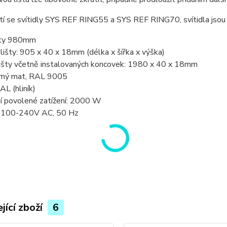
ítí se svítidly SYS REF RING55 a SYS REF RING70, svítidla jso
šty 980mm
išty: 905 x 40 x 18mm (délka x šířka x výška)
išty včetně instalovaných koncovek: 1980 x 40 x 18mm
erný mat, RAL 9005
AL (hliník)
í povolené zatížení: 2000 W
: 100-240V AC, 50 Hz
jící zboží
6