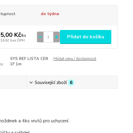
tupnost
do týdne
5,00 Kč
/
ks
Přidat do košíku
,16 Kč
bez DPH
SYS REF LISTA CER
Hlídat cenu / dostupnost
u:
1F 1m
Související zboží
6
moždinek a 4ks vrutů pro uchycení.
išty a svítidel.