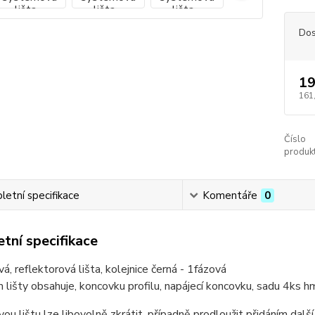
Dos
19
161
Číslo
produkt
etní specifikace
Komentáře
0
tní specifikace
, reflektorová lišta, kolejnice černá - 1fázová
 lišty obsahuje, koncovku profilu, napájecí koncovku, sadu 4ks h
u lištu lze libovolně zkrátit, případně prodloužit přidáním další l