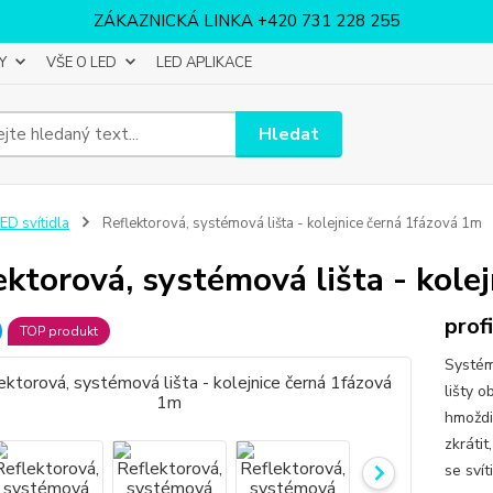
ZÁKAZNICKÁ LINKA +420 731 228 255
Y
VŠE O LED
LED APLIKACE
Hledat
ED svítidla
Reflektorová, systémová lišta - kolejnice černá 1fázová 1m
ektorová, systémová lišta - kole
prof
TOP produkt
Systém
lišty 
hmoždi
zkrátit
se sví