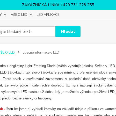
ZÁKAZNICKÁ LINKA +420 731 228 255
Y
VŠE O LED
LED APLIKACE
Hledat
VŠE O LED
obecné informace o LED
atka z angličtiny Light Emitting Diode (světlo vyzařující dioda). Světlo v 
LED žárovkách, tak slovo žárovka je zde míněno v přeneseném slova smysl
. Tento prvek v osvětlování zaznamenal v poslední době obrovský techn
at, že vývoj půjde i dále rychle dopředu. Už nyní nabízejí široký výběr 
e výkonových LED nastala už doba, kdy je možné s výhodou používat LED j
ž předčí běžné zářivky či halogeny.
ok -
řadu
let jsme si vybírali žárovky na základě údaje o příkonu ve watt
telného zdroje a neříká nic o konkrétním světelném toku světelného zd