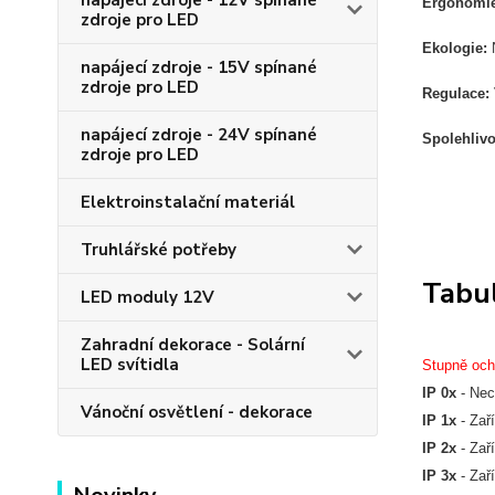
napájecí zdroje - 12V spínané
Ergonomi
zdroje pro LED
Ekologie:
napájecí zdroje - 15V spínané
zdroje pro LED
Regulace:
napájecí zdroje - 24V spínané
Spolehliv
zdroje pro LED
Elektroinstalační materiál
Truhlářské potřeby
Tabul
LED moduly 12V
Zahradní dekorace - Solární
LED svítidla
Stupně och
IP 0x
 - Ne
Vánoční osvětlení - dekorace
IP 1x
 - Za
IP 2x
 - Za
IP 3x
 - Za