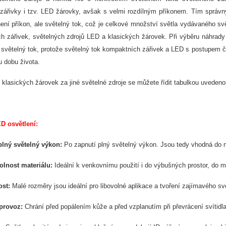
zářivky i tzv. LED žárovky, avšak s velmi rozdílným příkonem. Tím správn
 není příkon, ale světelný tok, což je celkové množství světla vydávaného 
h zářivek, světelných zdrojů LED a klasických žárovek. Při výběru náhrady
 světelný tok, protože světelný tok kompaktních zářivek a LED s postupem č
u dobu života.
 klasických žárovek za jiné světelné zdroje se můžete řídit tabulkou uveden
D osvětlení:
lný světelný výkon:
Po zapnutí plný světelný výkon. Jsou tedy vhodná do m
lnost materiálu:
Ideální k venkovnímu použití i do výbušných prostor, do m
ost:
Malé rozměry jsou ideální pro libovolné aplikace a tvoření zajímavého sv
provoz:
Chrání před popálením kůže a před vzplanutím při převrácení svítidla