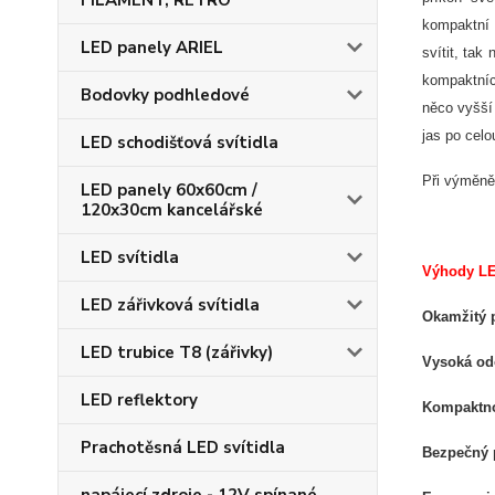
FILAMENT, RETRO
kompaktní 
LED panely ARIEL
svítit, tak
kompaktníc
Bodovky podhledové
něco vyšší
jas po celo
LED schodišťová svítidla
Při výměně
LED panely 60x60cm /
120x30cm kancelářské
LED svítidla
Výhody LE
LED zářivková svítidla
Okamžitý p
LED trubice T8 (zářivky)
Vysoká odo
LED reflektory
Kompaktn
Prachotěsná LED svítidla
Bezpečný 