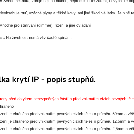
e:
Světlo nekmitá, zdroje nejsou hlučné, neprodukují IR záření, nevypaluje obj
Neobsahuje rtuť, vzácné plyny a těžké kovy, ani jiné škodlivé látky. Je plně 
Vhodné pro stmívání (dimmer), řízení a jiné ovládání
ost:
Na životnost nemá vliv časté spínání.
ka krytí IP - popis stupňů.
rany před dotykem nebezpečných částí a před vniknutím cizích pevných těle
chráněno 
řízení je chráněno před vniknutím pevných cizích těles o průměru 50mm a vět
řízení je chráněno před vniknutím pevných cizích těles o průměru 12,5mm a v
řízení je chráněno před vniknutím pevných cizích těles o průměru 2,5mm a vě