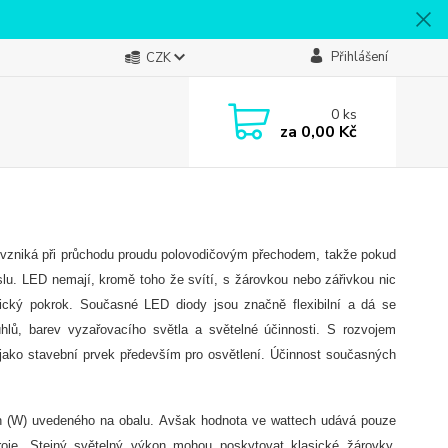
Přihlášení
CZK
0
ks
za
0,00 Kč
LED vzniká při průchodu proudu polovodičovým přechodem, takže pokud
u. LED nemají, kromě toho že svítí, s žárovkou nebo zářivkou nic
ický pokrok. Současné LED diody jsou značně flexibilní a dá se
úhlů, barev vyzařovacího světla a světelné účinnosti. S rozvojem
ako stavební prvek především pro osvětlení. Účinnost současných
ech (W) uvedeného na obalu. Avšak hodnota ve wattech udává pouze
roje. Stejný světelný výkon mohou poskytovat klasické žárovky,