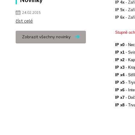
Novinky
IP 4x
 - Za
IP 5x
 - Za
24.02.2015
IP 6x
 - Za
číst celé
Stupně ochr
Zobrazit všechny novinky
IP x0
- Nec
IP x1
- Svis
IP x2
- Kap
IP x3
- Kro
IP x4
- Stří
IP x5
- Trys
IP x6
- Inte
I
P x7
- Doč
IP x8
- Trv