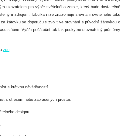
ým ukazatelem pro výběr světelného zdroje, který bude dostatečně
světelným zdrojem. Tabulka níže znázorňuje srovnání světelného toku
 za žárovku se doporučuje zvolit ve srovnání s původní žárovkou o
asu slábne. Vyšší počáteční tok tak poskytne srovnatelný průměrný
ou
zde
íst s krátkou návštěvností.
íst s otřesem nebo zaprášených prostor.
ětelného designu.
.