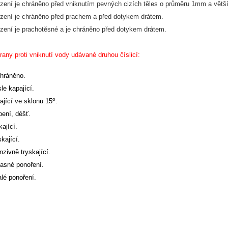
řízení je chráněno před vniknutím pevných cizích těles o průměru 1mm a větš
řízení je chráněno před prachem a před dotykem drátem. 
řízení je prachotěsné a je chráněno před dotykem drátem.
any proti vniknutí vody udávané druhou číslicí:
hráněno.
le kapající.
o
ající ve sklonu 15
.
pení, déšť.
kající.
kající.
nzivně tryskající.
asné ponoření.
alé ponoření.