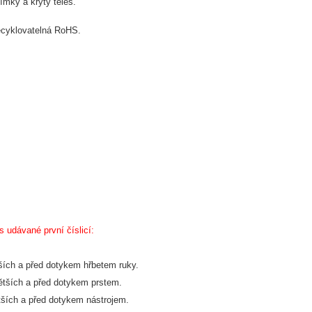
ímky a kryty těles.
recyklovatelná RoHS.
s 
udávané první číslicí:
ších a před dotykem hřbetem ruky. 
ětších a před dotykem prstem. 
tších a před dotykem nástrojem.