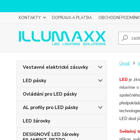
KONTAKTY
DOPRAVA A PLATBA
OBCHODNÍ PODMÍNK
Úvod
Vestavné elektrické zásuvky
LED
je zkr
LED pásky
mluvíme o 
Ovládání pro LED pásky
společného
předpoklád
AL profily pro LED pásky
technologi
LED diod ji
LED žárovky
Světelný t
DESIGNOVÉ LED žárovky
příkon svě