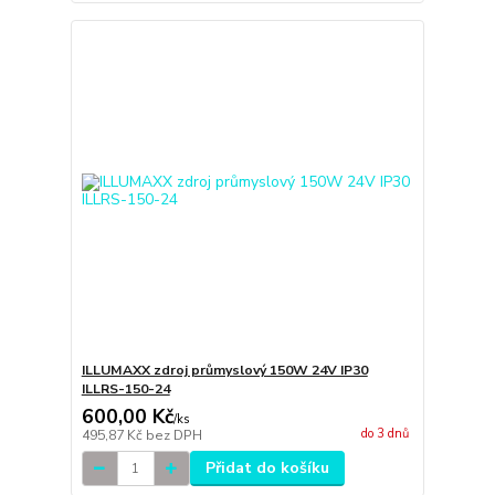
ILLUMAXX zdroj průmyslový 150W 24V IP30
ILLRS-150-24
600,00 Kč
/
ks
do 3 dnů
495,87 Kč
bez DPH
Přidat do košíku