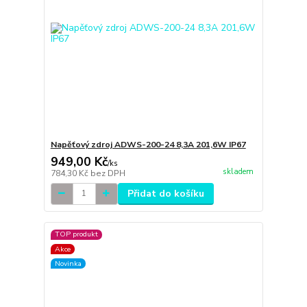
Napěťový zdroj ADWS-200-24 8,3A 201,6W IP67
949,00 Kč
/
ks
skladem
784,30 Kč
bez DPH
Přidat do košíku
TOP produkt
Akce
Novinka