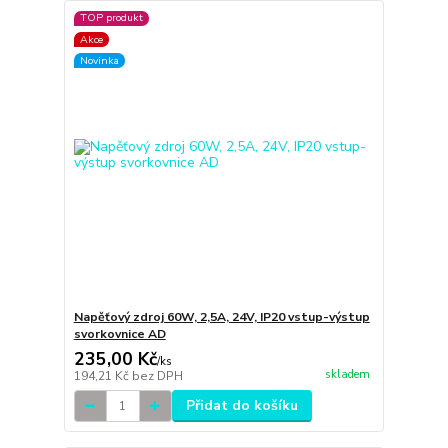
TOP produkt
Akce
Novinka
Napěťový zdroj 60W, 2,5A, 24V, IP20 vstup-výstup
svorkovnice AD
235,00 Kč
/
ks
skladem
194,21 Kč
bez DPH
Přidat do košíku