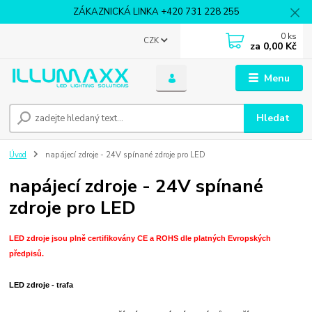
ZÁKAZNICKÁ LINKA +420 731 228 255
0
ks
CZK
za
0,00 Kč
Menu
Hledat
Úvod
napájecí zdroje - 24V spínané zdroje pro LED
napájecí zdroje - 24V spínané
zdroje pro LED
LED zdroje jsou plně certifikovány CE a ROHS dle platných Evropských
předpisů.
LED zdroje - trafa