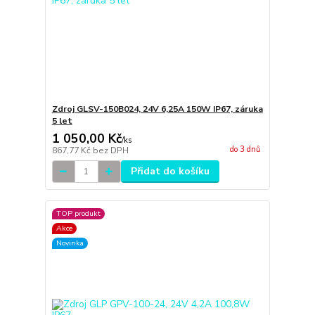
Zdroj GLSV-150B024, 24V 6,25A 150W IP67, záruka
5 let
1 050,00 Kč
/
ks
do 3 dnů
867,77 Kč
bez DPH
Přidat do košíku
TOP produkt
Akce
Novinka