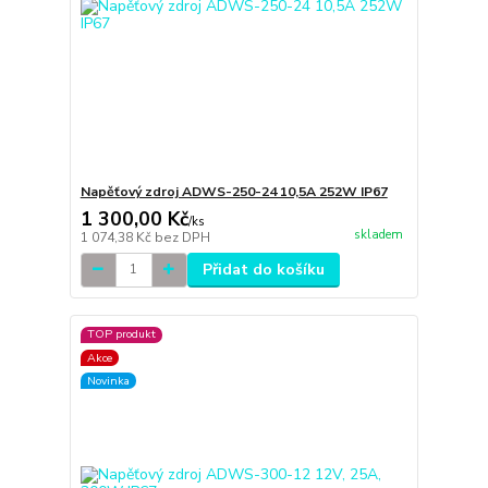
Napěťový zdroj ADWS-250-24 10,5A 252W IP67
1 300,00 Kč
/
ks
skladem
1 074,38 Kč
bez DPH
Přidat do košíku
TOP produkt
Akce
Novinka