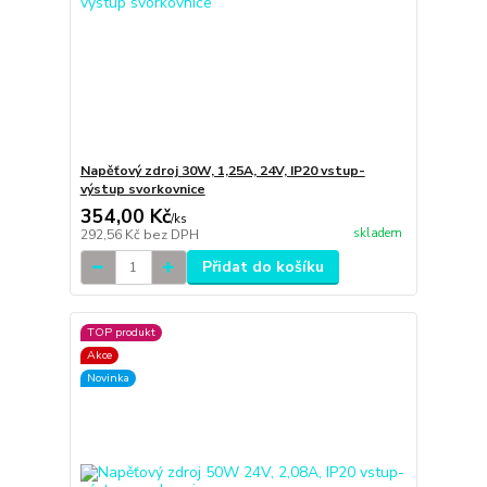
Napěťový zdroj 30W, 1,25A, 24V, IP20 vstup-
výstup svorkovnice
354,00 Kč
/
ks
skladem
292,56 Kč
bez DPH
Přidat do košíku
TOP produkt
Akce
Novinka