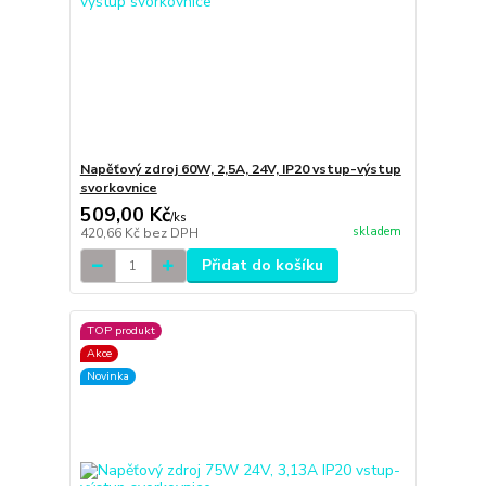
Napěťový zdroj 60W, 2,5A, 24V, IP20 vstup-výstup
svorkovnice
509,00 Kč
/
ks
skladem
420,66 Kč
bez DPH
Přidat do košíku
TOP produkt
Akce
Novinka