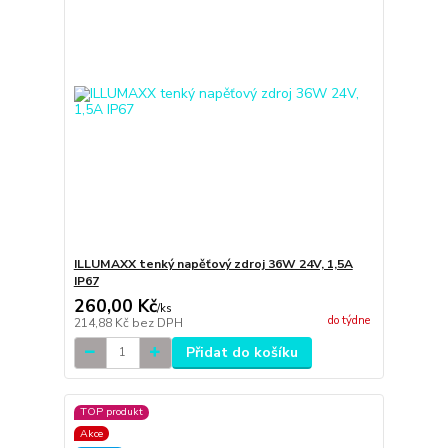
ILLUMAXX tenký napěťový zdroj 36W 24V, 1,5A
IP67
260,00 Kč
/
ks
do týdne
214,88 Kč
bez DPH
Přidat do košíku
TOP produkt
Akce