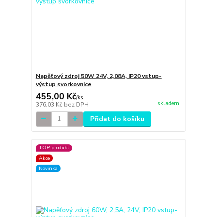
Napěťový zdroj 50W 24V, 2,08A, IP20 vstup-
výstup svorkovnice
455,00 Kč
/
ks
skladem
376,03 Kč
bez DPH
Přidat do košíku
TOP produkt
Akce
Novinka