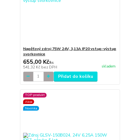
Napěťový zdroj 75W 24V, 3,13A IP20 vstup-výstup
svorkovnice
655,00 Kč
/
ks
skladem
541,32 Kč
bez DPH
Přidat do košíku
TOP produkt
Akce
Novinka