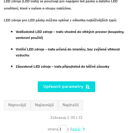
LED zdroje (LED trafa) se používají pro napájení led pásků a dalšího LED
osvětlení, které v našem e-shopu nabízíme.
LED zdroje pro LED pásky můžete vybírat z několika nejběžnějších typů:
Voděodolné LED zdroje – trafo vhodné do vlhkých prostor (koupelny,
venkovní použití)
Vnitřní LED zdroje – trafa určená do interiéru, bez zvýšené vlhkosti
vzduchu
Zásuvkové LED zdroje – trafa připojitelná do běžné zásuvky
Upřesnit parametry
Nejnovější
Nejlevnější
Nejdražší
Zobrazuji 1-30 z 32
strana
z 2
další