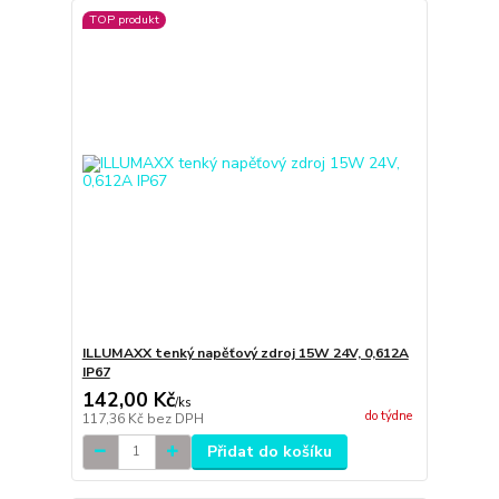
TOP produkt
ILLUMAXX tenký napěťový zdroj 15W 24V, 0,612A
IP67
142,00 Kč
/
ks
do týdne
117,36 Kč
bez DPH
Přidat do košíku