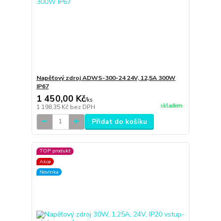
Napěťový zdroj ADWS-300-24 24V, 12,5A 300W
IP67
1 450,00 Kč
/
ks
skladem
1 198,35 Kč
bez DPH
Přidat do košíku
TOP produkt
Akce
Novinka