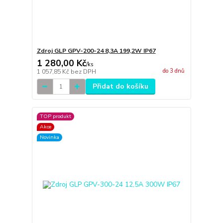
Zdroj GLP GPV-200-24 8,3A 199,2W IP67
1 280,00 Kč
/
ks
do 3 dnů
1 057,85 Kč
bez DPH
Přidat do košíku
TOP produkt
Akce
Novinka