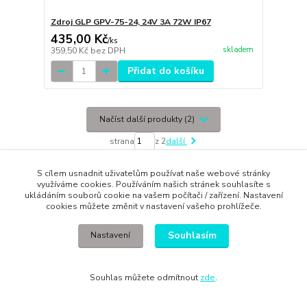
Zdroj GLP GPV-75-24, 24V 3A 72W IP67
435,00 Kč
/
ks
skladem
359,50 Kč
bez DPH
Přidat do košíku
Načíst další produkty (2)
strana
z 2
další
S cílem usnadnit uživatelům používat naše webové stránky
využíváme cookies. Používáním našich stránek souhlasíte s
ukládáním souborů cookie na vašem počítači / zařízení. Nastavení
cookies můžete změnit v nastavení vašeho prohlížeče.
Evidence Tržeb
Souhlasím
Nastavení
Podle zákona o evidenci tržeb je prodávající povinen vystavit
kupujícímu účtenku. Zároveň je povinen zaevidovat přijatou tržbu u
Souhlas můžete odmítnout
zde
.
správce daně online; v případě technického výpadku pak nejpozději do
48 hodin
.