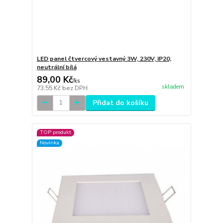
LED panel čtvercový vestavný 3W, 230V, IP20,
neutrální bílá
89,00 Kč
/
ks
skladem
73,55 Kč
bez DPH
Přidat do košíku
TOP produkt
Novinka