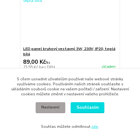
LED panel kruhový vestavný 3W, 230V, IP20, teplá
bílá
89,00 Kč
/
ks
skladem
73,55 Kč
bez DPH
Přidat do košíku
S cílem usnadnit uživatelům používat naše webové stránky
využíváme cookies. Používáním našich stránek souhlasíte s
ukládáním souborů cookie na vašem počítači / zařízení. Nastavení
cookies můžete změnit v nastavení vašeho prohlížeče.
TOP produkt
Akce
Souhlasím
Nastavení
Novinka
Souhlas můžete odmítnout
zde
.