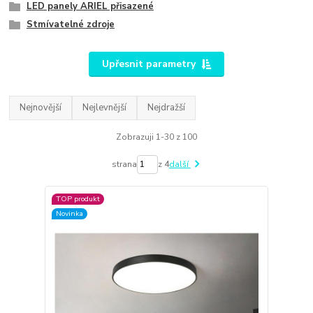
LED panely ARIEL přisazené
Stmívatelné zdroje
Upřesnit parametry
Nejnovější
Nejlevnější
Nejdražší
Zobrazuji 1-30 z 100
strana
z 4
další
TOP produkt
Novinka