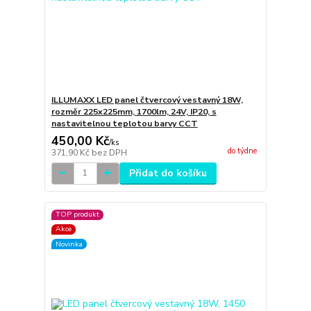
ILLUMAXX LED panel čtvercový vestavný 18W,
rozměr 225x225mm, 1700lm, 24V, IP20, s
nastavitelnou teplotou barvy CCT
450,00 Kč
/
ks
do týdne
371,90 Kč
bez DPH
Přidat do košíku
TOP produkt
Akce
Novinka