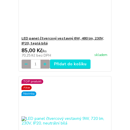
LED panel čtvercový vestavný 6W, 480 lm, 230V,
IP20, teplá bílá
85,00 Kč
/
ks
skladem
70,25 Kč
bez DPH
Přidat do košíku
TOP produkt
Akce
Novinka