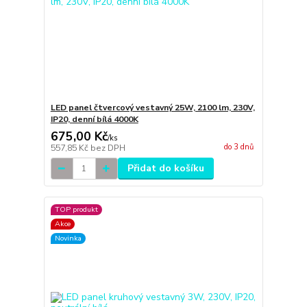
LED panel čtvercový vestavný 25W, 2100 lm, 230V,
IP20, denní bílá 4000K
675,00 Kč
/
ks
do 3 dnů
557,85 Kč
bez DPH
Přidat do košíku
TOP produkt
Akce
Novinka