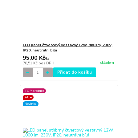
LED panel čtvercový vestavný 12W, 960 lm, 230V,
IP20, neutrální bílá
95,00 Kč
/
ks
skladem
78,51 Kč
bez DPH
Přidat do košíku
TOP produkt
Akce
Novinka