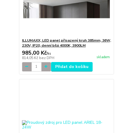
ILLUMAXX, LED panel přisazený kruh 385mm, 36W,
230V, IP20, denní bílá 4000K, 3900LM
985,00 Kč
/
ks
skladem
814,05 Kč
bez DPH
Přidat do košíku