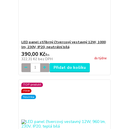
LED panel stříbrný čtvercový vestavný 12W, 1000
lm, 230V, IP20, neutrální bílá
390,00 Kč
/
ks
do týdne
322,31 Kč
bez DPH
Přidat do košíku
TOP produkt
Akce
Novinka