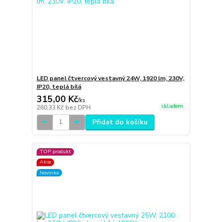
LED panel čtvercový vestavný 24W, 1920 lm, 230V,
IP20, teplá bílá
315,00 Kč
/
ks
skladem
260,33 Kč
bez DPH
Přidat do košíku
TOP produkt
Akce
Novinka