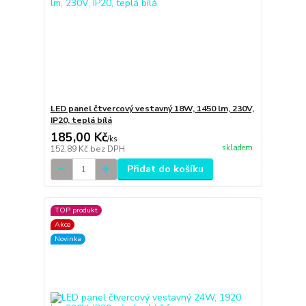
LED panel čtvercový vestavný 18W, 1450 lm, 230V,
IP20, teplá bílá
185,00 Kč
/
ks
skladem
152,89 Kč
bez DPH
Přidat do košíku
TOP produkt
Akce
Novinka