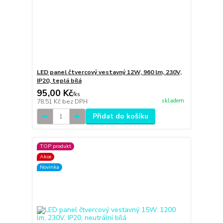
LED panel čtvercový vestavný 12W, 960 lm, 230V,
IP20, teplá bílá
95,00 Kč
/
ks
skladem
78,51 Kč
bez DPH
Přidat do košíku
TOP produkt
Akce
Novinka