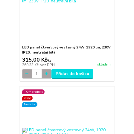
LED panel čtvercový vestavný 24W, 1920 lm, 230V,
IP20, neutrální bílá
315,00 Kč
/
ks
skladem
260,33 Kč
bez DPH
Přidat do košíku
TOP produkt
Akce
Novinka