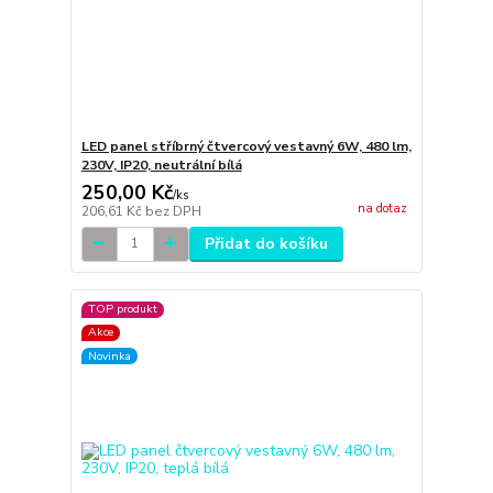
LED panel stříbrný čtvercový vestavný 6W, 480 lm,
230V, IP20, neutrální bílá
250,00 Kč
/
ks
na dotaz
206,61 Kč
bez DPH
Přidat do košíku
TOP produkt
Akce
Novinka