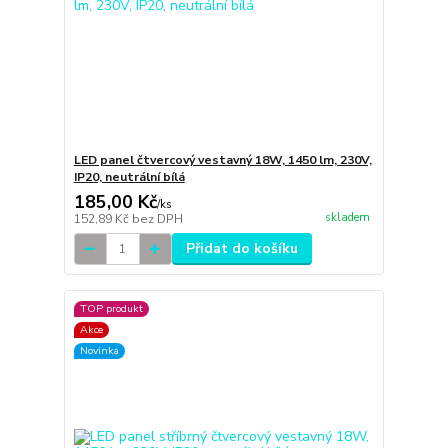
LED panel čtvercový vestavný 18W, 1450 lm, 230V,
IP20, neutrální bílá
185,00 Kč
/
ks
skladem
152,89 Kč
bez DPH
Přidat do košíku
TOP produkt
Akce
Novinka