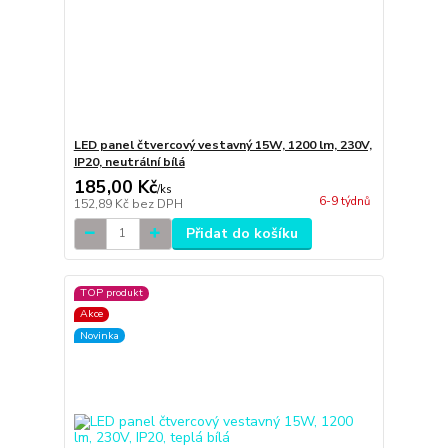
LED panel čtvercový vestavný 15W, 1200 lm, 230V,
IP20, neutrální bílá
185,00 Kč
/
ks
6-9 týdnů
152,89 Kč
bez DPH
Přidat do košíku
TOP produkt
Akce
Novinka