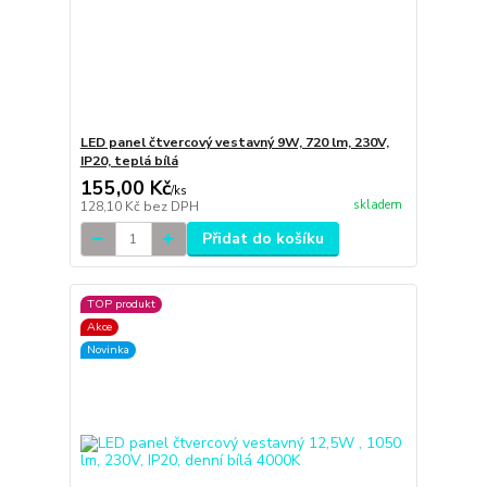
LED panel čtvercový vestavný 9W, 720 lm, 230V,
IP20, teplá bílá
155,00 Kč
/
ks
skladem
128,10 Kč
bez DPH
Přidat do košíku
TOP produkt
Akce
Novinka