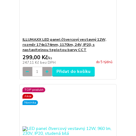
ILLUMAXX LED panel čtvercový vestavný 12W,
rozměr 174x174mm, 1170lm, 24V, IP20, s
nastavitelnou teplotou barvy CCT
299,00 Kč
/
ks
do 5 týdnů
247,11 Kč
bez DPH
Přidat do košíku
TOP produkt
Akce
Novinka