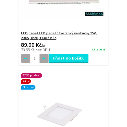
LED panel LED panel čtvercový vestavný 3W,
230V, IP20, teplá bílá
89,00 Kč
/
ks
skladem
73,55 Kč
bez DPH
Přidat do košíku
TOP produkt
Akce
Novinka