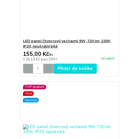
LED panel čtvercový vestavný 9W, 720 lm, 230V,
IP20, neutrální bílá
155,00 Kč
/
ks
skladem
128,10 Kč
bez DPH
Přidat do košíku
TOP produkt
Akce
Novinka