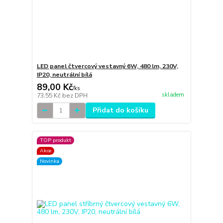
LED panel čtvercový vestavný 6W, 480 lm, 230V,
IP20, neutrální bílá
89,00 Kč
/
ks
skladem
73,55 Kč
bez DPH
Přidat do košíku
TOP produkt
Akce
Novinka