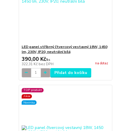
LED panel stříbrný čtvercový vestavný 18W, 1450
lm, 230V, IP20, neutrální bílá
390,00 Kč
/
ks
na dotaz
322,31 Kč
bez DPH
Přidat do košíku
TOP produkt
Akce
Novinka