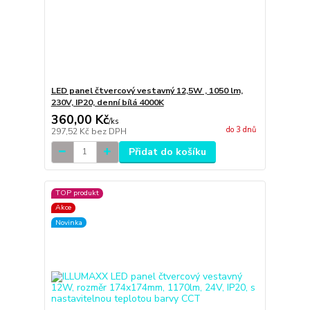
LED panel čtvercový vestavný 12,5W , 1050 lm,
230V, IP20, denní bílá 4000K
360,00 Kč
/
ks
do 3 dnů
297,52 Kč
bez DPH
Přidat do košíku
TOP produkt
Akce
Novinka