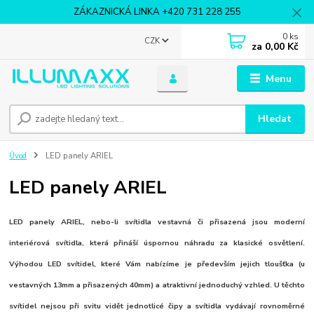
ZÁKAZNICKÁ LINKA +420 731 228 255
0
ks
CZK
za
0,00 Kč
Menu
Hledat
Úvod
LED panely ARIEL
LED panely ARIEL
LED panely ARIEL, nebo-li svítidla vestavná či přisazená jsou moderní
interiérová svítidla, která přináší úspornou náhradu za klasické osvětlení.
Výhodou LED svítidel, které Vám nabízíme je především jejich tloušťka (u
vestavných 13mm a přisazených 40mm) a atraktivní jednoduchý vzhled. U těchto
svítidel nejsou při svitu vidět jednotlicé čipy a svítidla vydávají rovnoměrné