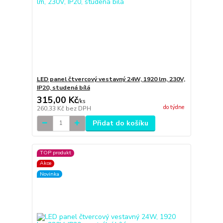
LED panel čtvercový vestavný 24W, 1920 lm, 230V,
IP20, studená bílá
315,00 Kč
/
ks
do týdne
260,33 Kč
bez DPH
Přidat do košíku
TOP produkt
Akce
Novinka