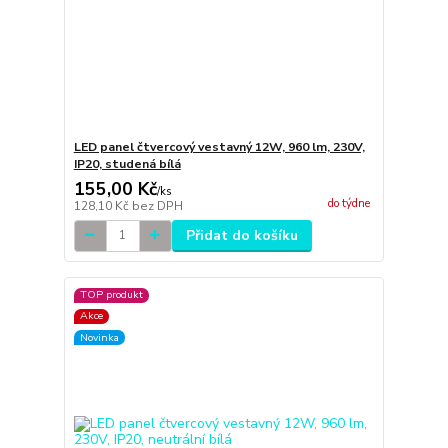
LED panel čtvercový vestavný 12W, 960 lm, 230V,
IP20, studená bílá
155,00 Kč
/
ks
do týdne
128,10 Kč
bez DPH
Přidat do košíku
TOP produkt
Akce
Novinka