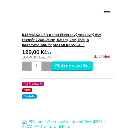
ILLUMAXX LED panel čtvercový vestavný 6W,
rozměr 120x120cm, 530lm, 24V, IP20, s
nastavitelnou teplotou barvy CCT
199,00 Kč
/
ks
do 5 týdnů
164,46 Kč
bez DPH
Přidat do košíku
TOP produkt
Akce
Novinka