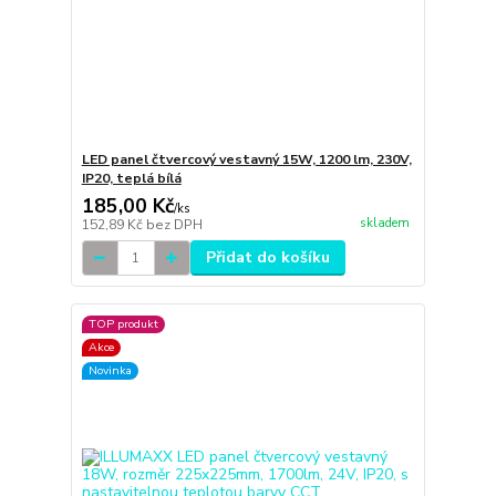
LED panel čtvercový vestavný 15W, 1200 lm, 230V,
IP20, teplá bílá
185,00 Kč
/
ks
skladem
152,89 Kč
bez DPH
Přidat do košíku
TOP produkt
Akce
Novinka