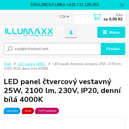
ZÁKAZNICKÁ LINKA +420 731 228 255
0
ks
CZK
za
0,00 Kč
Menu
Hledat
Úvod
LED panely ARIEL
LED panel čtvercový vestavný 25W, 2100 lm,
230V, IP20, denní bílá 4000K
LED panel čtvercový vestavný
25W, 2100 lm, 230V, IP20, denní
bílá 4000K
Novinka
Akce
TOP produkt