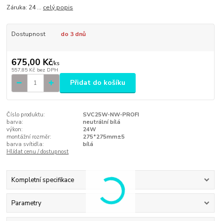
Záruka: 24 ...
celý popis
Dostupnost
do 3 dnů
675,00 Kč
/
ks
557,85 Kč
bez DPH
Přidat do košíku
Číslo produktu:
SVC25W-NW-PROFI
barva:
neutrální bílá
výkon:
24W
montážní rozměr:
275*275mm±5
barva svítidla:
bílá
Hlídat cenu / dostupnost
Kompletní specifikace
Parametry