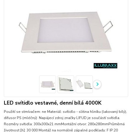
LED svítidlo vestavné, denní bílá 4000K
Použití se stmívačem: ne Materiál: svítidlo - slitina hliníku (lakovaný bílý),
difusor PS (mléčný) Napájecí zdroj značky LIFUD je součástí svítidla.
Rozměry svítidla: 300x300x21 mmMontážní otvor: 280x280mmPrůměrná
životnost [h]: 30 000 Montáž na normálně zápalné podklady: F IP:20