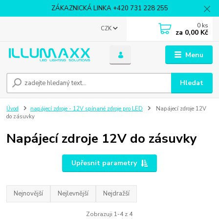
ZÁKAZNICKÁ LINKA +420 731 228 255
0
ks
CZK
za
0,00 Kč
Menu
Hledat
Úvod
napájecí zdroje - 12V spínané zdroje pro LED
Napájecí zdroje 12V
do zásuvky
Napájecí zdroje 12V do zásuvky
Upřesnit parametry
Nejnovější
Nejlevnější
Nejdražší
Zobrazuji 1-4 z 4