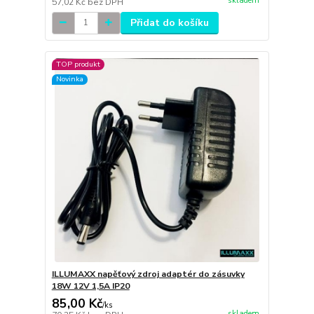
skladem
57,02 Kč
bez DPH
Přidat do košíku
TOP produkt
Novinka
ILLUMAXX napěťový zdroj adaptér do zásuvky
18W 12V 1,5A IP20
85,00 Kč
/
ks
skladem