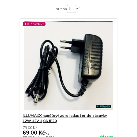
strana
z 1
TOP produkt
ILLUMAXX napěťový zdroj adaptér do zásuvky
12W 12V 1,0A IP20
79,00 Kč
69,00 Kč
/
ks