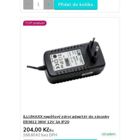
Přidat do košíku
TOP produkt
ILLUMAXX napěťový zdroj adaptér do zásuvky
EB3612 36W 12V 3A IP20
204,00 Kč
/
ks
skladem
168,60 Kč
bez DPH