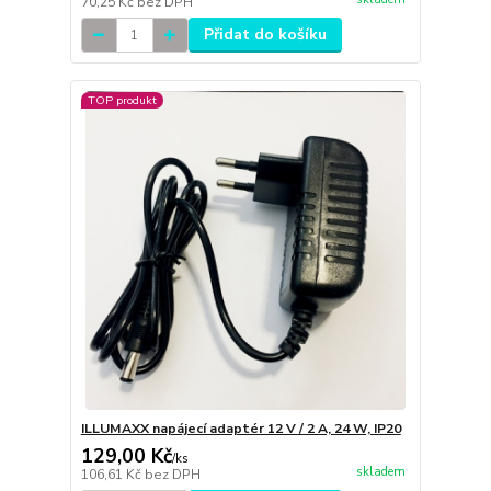
70,25 Kč
bez DPH
Přidat do košíku
TOP produkt
ILLUMAXX napájecí adaptér 12 V / 2 A, 24 W, IP20
129,00 Kč
/
ks
skladem
106,61 Kč
bez DPH