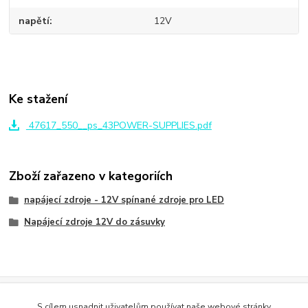
napětí
12V
Ke stažení
47617_550__ps_43POWER-SUPPLIES.pdf
Zboží zařazeno v kategoriích
napájecí zdroje - 12V spínané zdroje pro LED
Napájecí zdroje 12V do zásuvky
Evidence Tržeb
S cílem usnadnit uživatelům používat naše webové stránky
Podle zákona o evidenci tržeb je prodávající povinen vystavit