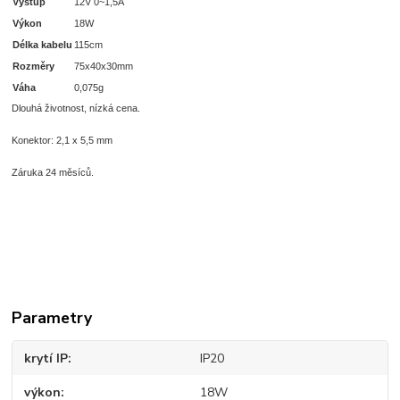
Výstup
12V 0~1,5A
Výkon
18W
Délka kabelu
115cm
Rozměry
75x40x30mm
Váha
0,075g
Dlouhá životnost, nízká cena.
Konektor: 2,1 x 5,5 mm
Záruka 24 měsíců.
Parametry
krytí IP
IP20
výkon
18W