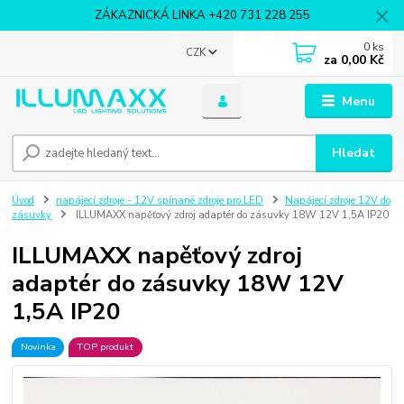
ZÁKAZNICKÁ LINKA +420 731 228 255
0
ks
CZK
za
0,00 Kč
Menu
Hledat
Úvod
napájecí zdroje - 12V spínané zdroje pro LED
Napájecí zdroje 12V do
zásuvky
ILLUMAXX napěťový zdroj adaptér do zásuvky 18W 12V 1,5A IP20
ILLUMAXX napěťový zdroj
adaptér do zásuvky 18W 12V
1,5A IP20
Novinka
TOP produkt