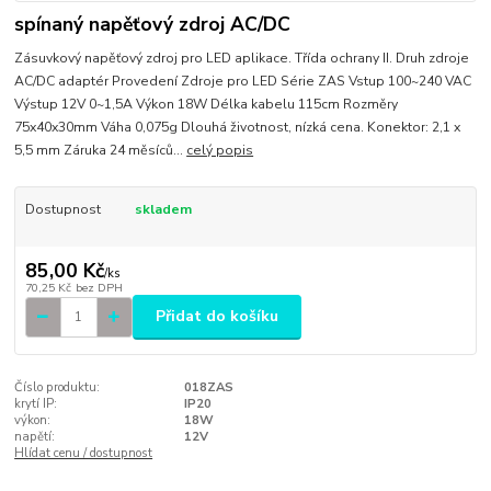
spínaný napěťový zdroj AC/DC
Zásuvkový napěťový zdroj pro LED aplikace. Třída ochrany II. Druh zdroje
AC/DC adaptér Provedení Zdroje pro LED Série ZAS Vstup 100~240 VAC
Výstup 12V 0~1,5A Výkon 18W Délka kabelu 115cm Rozměry
75x40x30mm Váha 0,075g Dlouhá životnost, nízká cena. Konektor: 2,1 x
5,5 mm Záruka 24 měsíců...
celý popis
Dostupnost
skladem
85,00 Kč
/
ks
70,25 Kč
bez DPH
Přidat do košíku
Číslo produktu:
018ZAS
krytí IP:
IP20
výkon:
18W
napětí:
12V
Hlídat cenu / dostupnost