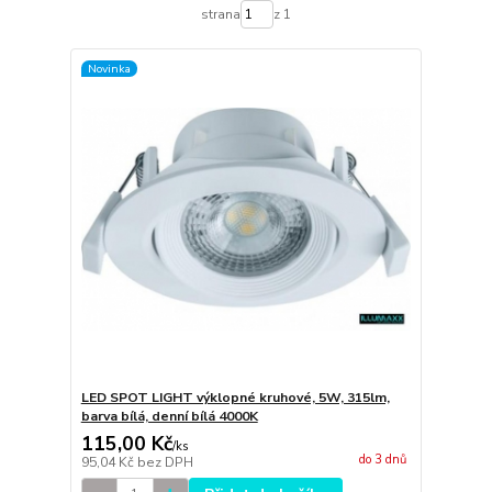
strana
z 1
Novinka
LED SPOT LIGHT výklopné kruhové, 5W, 315lm,
barva bílá, denní bílá 4000K
115,00 Kč
/
ks
do 3 dnů
95,04 Kč
bez DPH