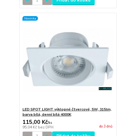
Přidat do košíku
Novinka
LED SPOT LIGHT výklopné čtvercové, 5W, 315lm,
barva bílá, denní bílá 4000K
115,00 Kč
/
ks
do 3 dnů
95,04 Kč
bez DPH