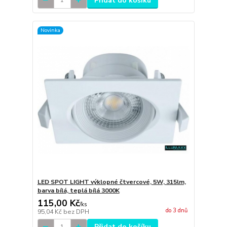
Přidat do košíku
Novinka
LED SPOT LIGHT výklopné čtvercové, 5W, 315lm,
barva bílá, teplá bílá 3000K
115,00 Kč
/
ks
do 3 dnů
95,04 Kč
bez DPH
Přidat do košíku