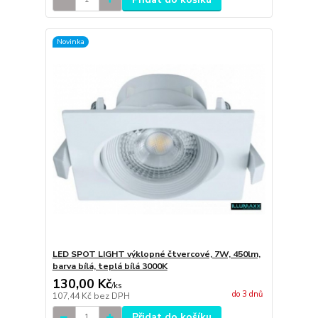
Novinka
LED SPOT LIGHT výklopné čtvercové, 7W, 450lm,
barva bílá, teplá bílá 3000K
130,00 Kč
/
ks
do 3 dnů
107,44 Kč
bez DPH
Přidat do košíku