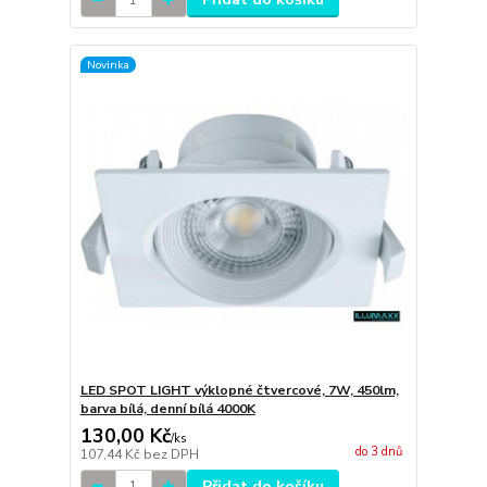
Novinka
LED SPOT LIGHT výklopné čtvercové, 7W, 450lm,
barva bílá, denní bílá 4000K
130,00 Kč
/
ks
do 3 dnů
107,44 Kč
bez DPH
Přidat do košíku