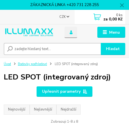
ZÁKAZNICKÁ LINKA +420 731 228 255
0
ks
CZK
za
0,00 Kč
Menu
Hledat
Úvod
Bodovky podhledové
LED SPOT (integrovaný zdroj)
LED SPOT (integrovaný zdroj)
Upřesnit parametry
Nejnovější
Nejlevnější
Nejdražší
Zobrazuji 1-8 z 8