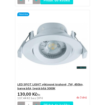
Přidat do košíku
Novinka
LED SPOT LIGHT výklopné kruhové, 7W, 450lm,
barva bílá, teplá bílá 3000K
130,00 Kč
/
ks
do 3 dnů
107,44 Kč
bez DPH