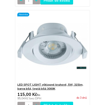
Přidat do košíku
Novinka
LED SPOT LIGHT výklopné kruhové, 5W, 315lm,
barva bílá, teplá bílá 3000K
115,00 Kč
/
ks
do 3 dnů
95,04 Kč
bez DPH