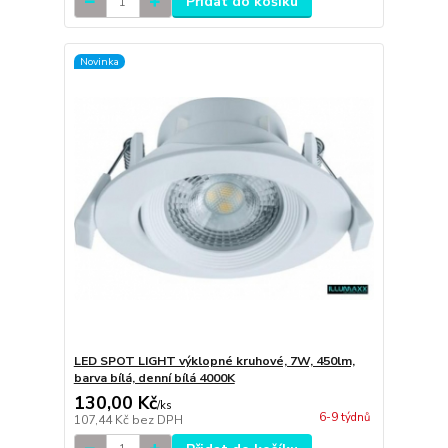
Přidat do košíku
Novinka
LED SPOT LIGHT výklopné kruhové, 7W, 450lm,
barva bílá, denní bílá 4000K
130,00 Kč
/
ks
6-9 týdnů
107,44 Kč
bez DPH