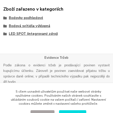
Zboží zařazeno v kategoriích
Bodovky podhledové
Bodová svítidla výklopná
LED SPOT (integrovaný zdroj)
Evidence Tržeb
Podle zákona o evidenci tržeb je prodávající povinen vystavit
kupujícímu účtenku. Zároveň je povinen zaevidovat přijatou tržbu u
správce daně online; v případě technického výpadku pak nejpozději do
48 hodin
.
S cílem usnadnit uživatelům používat naše webové stránky
využíváme cookies. Používáním našich stránek souhlasíte s
ukládáním souborů cookie na vašem počítači / zařízení. Nastavení
cookies můžete změnit v nastavení vašeho prohlížeče.
Vytvořeno na
Eshop-rychle.cz