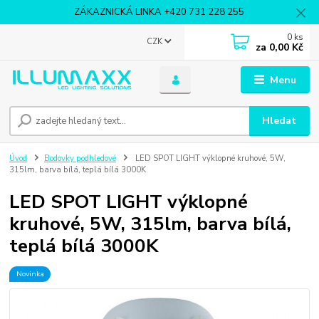
ZÁKAZNICKÁ LINKA +420 731 228 255
0
ks
CZK
za
0,00 Kč
Menu
Hledat
Úvod
Bodovky podhledové
LED SPOT LIGHT výklopné kruhové, 5W,
315lm, barva bílá, teplá bílá 3000K
LED SPOT LIGHT výklopné
kruhové, 5W, 315lm, barva bílá,
teplá bílá 3000K
Novinka