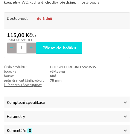
koupelny, WC, kuchyně, chodby, předsíně, ...
celý popis
Dostupnost
do 3 dnů
115,00 Kč
/
ks
95,04 Kč
bez DPH
Přidat do košíku
Číslo produktu:
LED SPOT ROUND 5W-WW
bodovka:
výklopná
barva:
bílá
průměr montážního otvoru:
75 mm
Hlídat cenu / dostupnost
Kompletní specifikace
Parametry
Komentáře
0