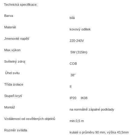
Technická specifikace:
Barva
bílá
Materiál
kovový odlitek
Jmenovité napětí
220-240V
Max.výkon
5W (315lm)
Světelný zdroj
COB
Úhel svitu
38°
Třída izolace
II
Stupeň krytí
IP20 IK08
Montáž
na normálně zápalné podklady
Vzdálenost od osvětlených objektů
min.0,5 m
Rozměr svítidla
kulaté o průměru 90 mm, výška 43,5mm