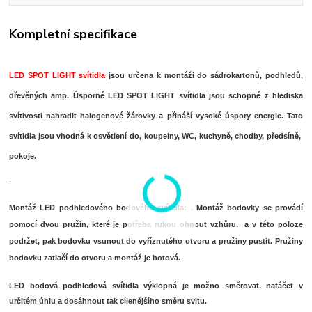
Kompletní specifikace
LED SPOT LIGHT svítidla
jsou určena k montáži do sádrokartonů, podhledů,
dřevěných amp. Úsporné LED SPOT LIGHT svítidla jsou schopné z hlediska
svítivosti nahradit halogenové žárovky a přináší vysoké úspory energie. Tato
svítidla jsou vhodná k osvětlení do, koupelny, WC, kuchyně, chodby, předsíně,
pokoje.
.
Montáž LED podhledového bodového svítidla:
. Montáž bodovky se provádí
pomocí dvou pružin, které je potřeba rukou ohnout vzhůru, a v této poloze
podržet, pak bodovku vsunout do vyříznutého otvoru a pružiny pustit. Pružiny
bodovku zatlačí do otvoru a montáž je hotová.
LED bodová podhledová svítidla výklopná je možno směrovat, natáčet v
určitém úhlu a dosáhnout tak cílenějšího směru svitu.