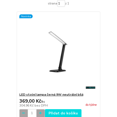
strana
z 1
Novinka
LED stolní lampa černá 9W neutrální bílá
369,00 Kč
/
ks
do týdne
304,96 Kč
bez DPH
Přidat do košíku