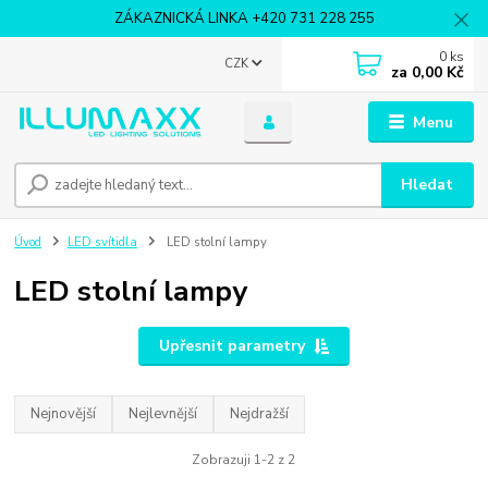
ZÁKAZNICKÁ LINKA +420 731 228 255
0
ks
CZK
za
0,00 Kč
Menu
Hledat
Úvod
LED svítidla
LED stolní lampy
LED stolní lampy
Upřesnit parametry
Nejnovější
Nejlevnější
Nejdražší
Zobrazuji 1-2 z 2