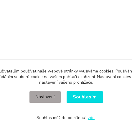
Evidence Tržeb
 uživatelům používat naše webové stránky využíváme cookies. Používán
ládáním souborů cookie na vašem počítači / zařízení. Nastavení cookies
ícímu účtenku. Zároveň je povinen zaevidovat přijatou tržbu u správce daně 
nastavení vašeho prohlížeče.
Souhlasím
Nastavení
Souhlas můžete odmítnout
zde
.