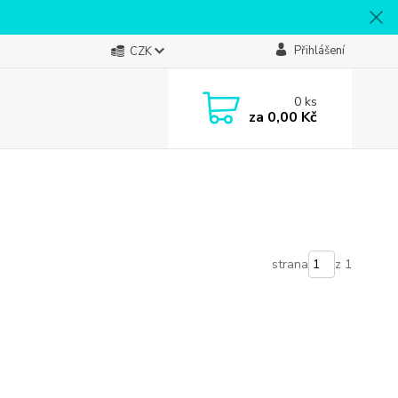
Přihlášení
CZK
0
ks
za
0,00 Kč
strana
z 1