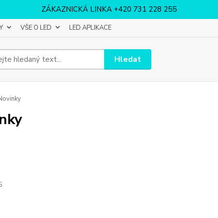
ZÁKAZNICKÁ LINKA +420 731 228 255
Y
VŠE O LED
LED APLIKACE
Hledat
Novinky
nky
5