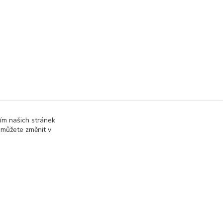
ím našich stránek
 můžete změnit v
online; v případě technického výpadku pak nejpozději do 48 hodin
.
Vytvořeno na
Eshop-rychle.cz