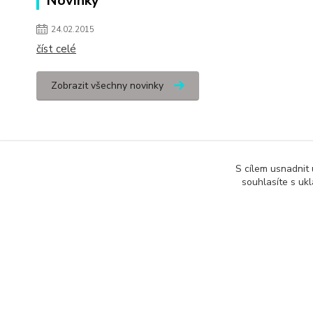
Novinky
24.02.2015
číst celé
Zobrazit všechny novinky
S cílem usnadnit
souhlasíte s uk
Podle zákona o evidenci tržeb je prodávající povinen vystavit kupuj