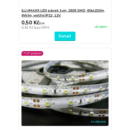
ILLUMAXX LED pásek 1cm, 2835 SMD, 60xLED/m,
6W/m, vnitřní IP22, 12V
0,50 Kč
/
cm
skladem
0,41 Kč
bez DPH
Detail
TOP produkt