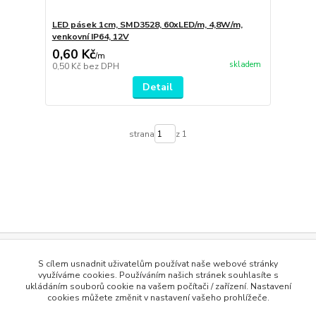
LED pásek 1cm, SMD3528, 60xLED/m, 4,8W/m,
venkovní IP64, 12V
0,60 Kč
/
m
skladem
0,50 Kč
bez DPH
Detail
strana
z 1
Evidence Tržeb
S cílem usnadnit uživatelům používat naše webové stránky
Podle zákona o evidenci tržeb je prodávající povinen vystavit
využíváme cookies. Používáním našich stránek souhlasíte s
kupujícímu účtenku. Zároveň je povinen zaevidovat přijatou tržbu u
ukládáním souborů cookie na vašem počítači / zařízení. Nastavení
správce daně online; v případě technického výpadku pak nejpozději do
cookies můžete změnit v nastavení vašeho prohlížeče.
48 hodin
.