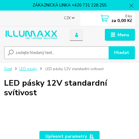
ZÁKAZNICKÁ LINKA +420 731 228 255
0
ks
CZK
za
0,00 Kč
Menu
Hledat
Úvod
LED pásky
LED pásky 12V standardní svítivost
LED pásky 12V standardní
svítivost
Upřesnit parametry