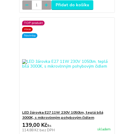
Přidat do košíku
TOP produkt
Akce
Novinka
LED žárovka E27 11W 230V 1050lm, teplá bílá
3000K, s mikrovlnným pohybovým čidlem
139,00 Kč
/
ks
skladem
114,88 Kč
bez DPH