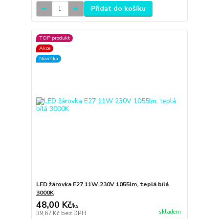
Přidat do košíku
TOP produkt
Akce
Novinka
LED žárovka E27 11W 230V 1055lm, teplá bílá
3000K
48,00 Kč
/
ks
skladem
39,67 Kč
bez DPH