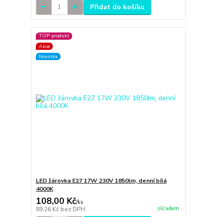
Přidat do košíku
TOP produkt
Akce
Novinka
LED žárovka E27 17W 230V 1850lm, denní bílá
4000K
108,00 Kč
/
ks
skladem
89,26 Kč
bez DPH