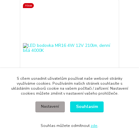
Akce
S cílem usnadnit uživatelům používat naše webové stránky
využíváme cookies. Používáním našich stránek souhlasíte s
ukládáním souborů cookie na vašem počítači / zařízení. Nastavení
cookies můžete změnit v nastavení vašeho prohlížeče.
LED bodovka MR16 4W 12V 210lm, denní bílá
4000K
Souhlasím
Nastavení
72,00 Kč
/
ks
skladem
59,50 Kč
bez DPH
Přidat do košíku
Souhlas můžete odmítnout
zde
.