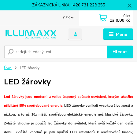
ZÁKAZNICKÁ LINKA +420 731 228 255
0
ks
CZK
za
0,00 Kč
Menu
Hledat
Úvod
LED žárovky
LED žárovky
Led žárovky
jsou moderní a velice úsporný způsob osvětlení, kterým ušetříte
přibližně 85% spotřebované energie.
LED žárovky
vynikají vysokou životností a
nízkou, a to až 10x nižší, spotřebou elektrické energie než klasické žárovky.
Zvláště vhodné je použít led žárovky do svítidel, která svítí každý den delší
dobu. Zvláště vhodné je pak využití LED reflektorů k osvětlování budov,