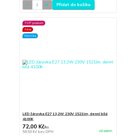
Přidat do košíku
TOP produkt
Akce
Novinka
LED žárovka E27 13,2W 230V 1521lm, denní bílá
4100K
72,00 Kč
/
ks
skladem
59,50 Kč
bez DPH