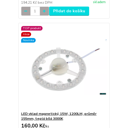
skladem
194,21 Kč
bez DPH
Přidat do košíku
TOP produkt
Akce
Novinka
LED vklad magnetický, 15W, 1200LM, průměr
155mm, teplá bílá 3000K
160,00 Kč
/
ks