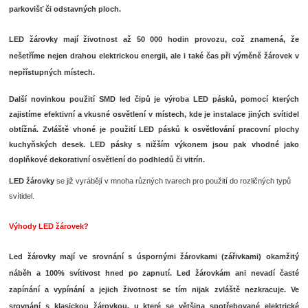
parkovišť či odstavných ploch.
LED žárovky mají životnost až 50 000 hodin provozu, což znamená, že
nešetříme nejen drahou elektrickou energii, ale i také čas při výměně žárovek v
nepřístupných místech.
Další novinkou použití SMD led čipů je výroba LED pásků, pomocí kterých
zajistíme efektivní a vkusné osvětlení v místech, kde je instalace jiných svítidel
obtížná. Zvláště vhoné je použití LED pásků k osvětlování pracovní plochy
kuchyňských desek.
LED pásky
s nižším výkonem jsou pak vhodné jako
doplňkové dekorativní osvětlení do podhledů či vitrín.
LED žárovky
se již vyrábějí v mnoha různých tvarech pro použití do rozličných typů
svítidel.
Výhody LED žárovek?
Led žárovky mají ve srovnání s úspornými žárovkami (zářivkami) okamžitý
náběh a 100% svítivost hned po zapnutí. Led žárovkám ani nevadí časté
zapínání a vypínání a jejich životnost se tím nijak zvláště nezkracuje. Ve
srovnání s klasickou žárovkou, u které se většina spotřebované elektrické