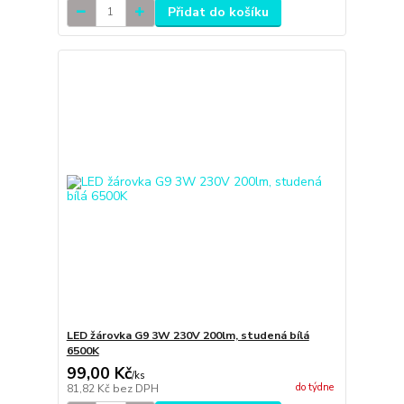
Přidat do košíku
LED žárovka G9 3W 230V 200lm, studená bílá
6500K
99,00 Kč
/
ks
do týdne
81,82 Kč
bez DPH