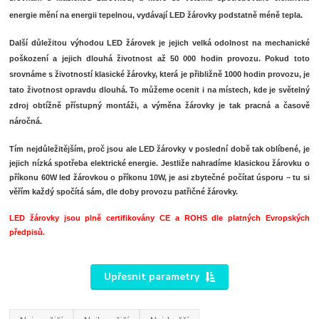
energie mění na energii tepelnou, vydávají LED žárovky podstatně méně tepla.
Další důležitou výhodou LED žárovek je jejich velká odolnost na mechanické
poškození a jejich dlouhá životnost až 50 000 hodin provozu. Pokud toto
srovnáme s životností klasické žárovky, která je přibližně 1000 hodin provozu, je
tato životnost opravdu dlouhá. To můžeme ocenit i na místech, kde je světelný
zdroj obtížně přístupný montáži, a výměna žárovky je tak pracná a časově
náročná.
Tím nejdůležitějším, proč jsou ale LED žárovky v poslední době tak oblíbené, je
jejich nízká spotřeba elektrické energie. Jestliže nahradíme klasickou žárovku o
příkonu 60W led žárovkou o příkonu 10W, je asi zbytečné počítat úsporu – tu si
věřím každý spočítá sám, dle doby provozu patřičné žárovky.
LED žárovky jsou plně certifikovány CE a ROHS dle platných Evropských
předpisů.
Upřesnit parametry