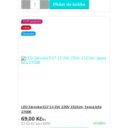
Přidat do košíku
TOP produkt
Akce
Novinka
LED žárovka E27 13,2W 230V 1521lm, teplá bílá
2700K
69,00 Kč
/
ks
skladem
57,02 Kč
bez DPH