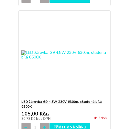
LED žárovka G9 4,8W 230V 630lm, studená bílá
6500K
105,00 Kč
/
ks
do 3 dnů
86,78 Kč
bez DPH
Přidat do košíku