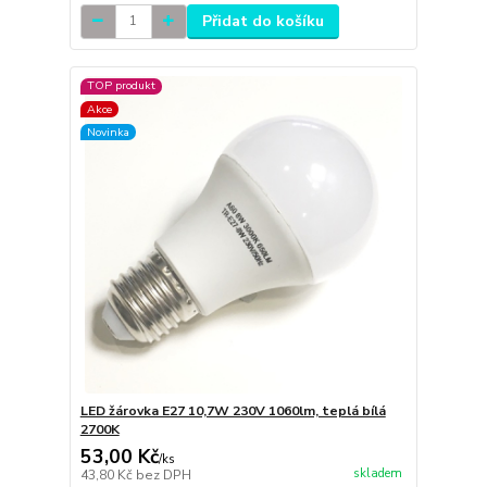
Přidat do košíku
TOP produkt
Akce
Novinka
LED žárovka E27 10,7W 230V 1060lm, teplá bílá
2700K
53,00 Kč
/
ks
skladem
43,80 Kč
bez DPH