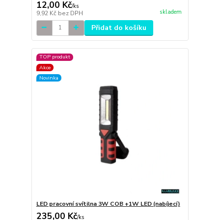
12,00 Kč
/
ks
skladem
9,92 Kč
bez DPH
Přidat do košíku
TOP produkt
Akce
Novinka
LED pracovní svítilna 3W COB +1W LED (nabíjecí)
235,00 Kč
/
ks