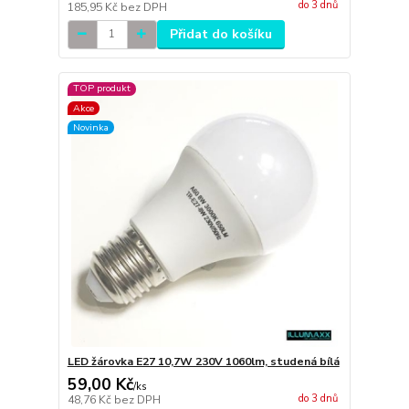
do 3 dnů
185,95 Kč
bez DPH
Přidat do košíku
TOP produkt
Akce
Novinka
LED žárovka E27 10,7W 230V 1060lm, studená bílá
59,00 Kč
/
ks
do 3 dnů
48,76 Kč
bez DPH