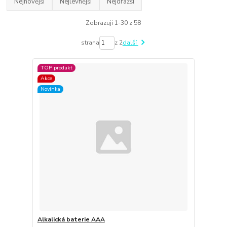
Nejnovější
Nejlevnější
Nejdražší
Zobrazuji 1-30 z 58
strana
z 2
další
TOP produkt
Akce
Novinka
Alkalická baterie AAA