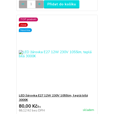
Přidat do košíku
TOP produkt
Akce
Novinka
LED žárovka E27 12W 230V 1055lm, teplá bílá
3000K
80,00 Kč
/
ks
skladem
66,12 Kč
bez DPH