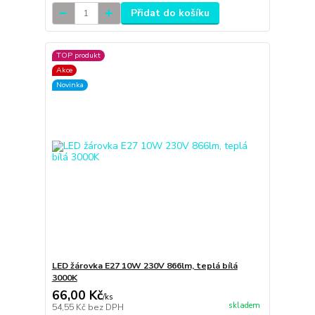
Přidat do košíku
TOP produkt
Akce
Novinka
LED žárovka E27 10W 230V 866lm, teplá bílá
3000K
66,00 Kč
/
ks
skladem
54,55 Kč
bez DPH