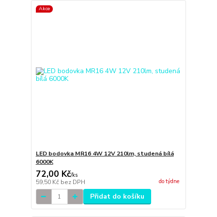
Akce
LED bodovka MR16 4W 12V 210lm, studená bílá
6000K
72,00 Kč
/
ks
do týdne
59,50 Kč
bez DPH
Přidat do košíku