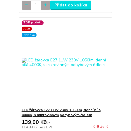
Přidat do košíku
TOP produkt
Akce
Novinka
LED žárovka E27 11W 230V 1050lm, denní bílá
4000K, s mikrovlnným pohybovým čidlem
139,00 Kč
/
ks
6-9 týdnů
114,88 Kč
bez DPH