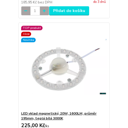
do 3 dnů
185,95 Kč
bez DPH
Přidat do košíku
TOP produkt
Akce
Novinka
LED vklad magnetický, 20W, 1600LM, průměr
195mm, teplá bílá 3000K
225,00 Kč
/
ks