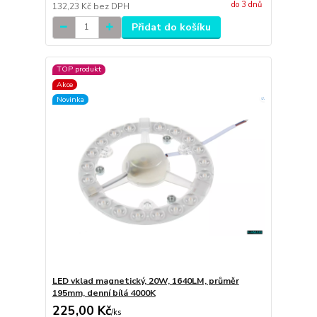
do 3 dnů
132,23 Kč
bez DPH
Přidat do košíku
TOP produkt
Akce
Novinka
LED vklad magnetický, 20W, 1640LM, průměr
195mm, denní bílá 4000K
225,00 Kč
/
ks