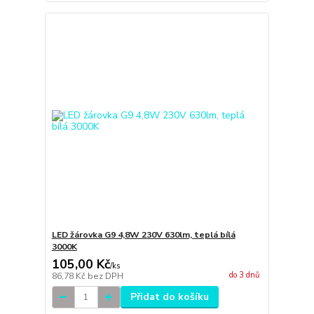
LED žárovka G9 4,8W 230V 630lm, teplá bílá
3000K
105,00 Kč
/
ks
do 3 dnů
86,78 Kč
bez DPH
Přidat do košíku