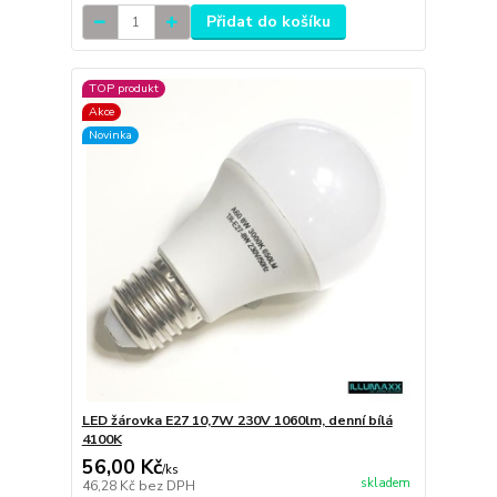
Přidat do košíku
TOP produkt
Akce
Novinka
LED žárovka E27 10,7W 230V 1060lm, denní bílá
4100K
56,00 Kč
/
ks
skladem
46,28 Kč
bez DPH