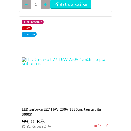
Přidat do košíku
TOP produkt
Akce
Novinka
LED žárovka E27 15W 230V 1350lm, teplá bílá
3000K
99,00 Kč
/
ks
do 14 dnů
81,82 Kč
bez DPH