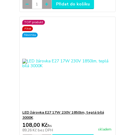
Přidat do košíku
TOP produkt
Akce
Novinka
LED žárovka E27 17W 230V 1850lm, teplá bílá
3000K
108,00 Kč
/
ks
skladem
89,26 Kč
bez DPH