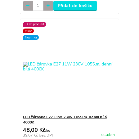
Přidat do košíku
TOP produkt
Akce
Novinka
LED žárovka E27 11W 230V 1055lm, denní bílá
4000K
48,00 Kč
/
ks
skladem
39,67 Kč
bez DPH