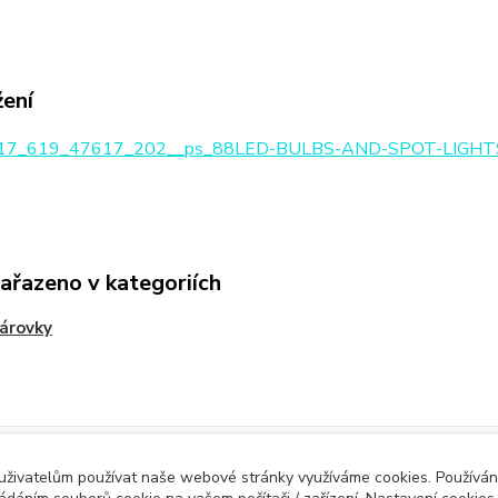
žení
7_619_47617_202__ps_88LED-BULBS-AND-SPOT-LIGHTS
zařazeno v kategoriích
árovky
Evidence Tržeb
 uživatelům používat naše webové stránky využíváme cookies. Používán
ícímu účtenku. Zároveň je povinen zaevidovat přijatou tržbu u správce daně 