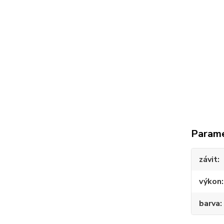
Param
závit
výkon
barva