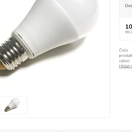
Dos
10
89,
Číslo
produkt
výkon:
Hlídat 