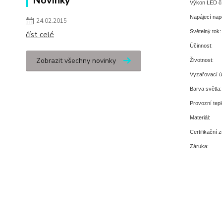
Novinky
Výkon LED či
Napájecí napě
24.02.2015
Světelný tok:
číst celé
Účinnost:
Zobrazit všechny novinky
Životnost:
Vyzařovací ú
Barva světla:
Provozní tepl
Materiál:
Certifikační 
Záruka: