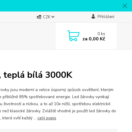
Přihlášení
CZK
0
ks
za
0,00 Kč
teplá bílá 3000K
rovky jsou moderní a velice úsporný způsob osvětlení, kterým
te přibližně 85% spotřebované energie. Led žárovky vynikají
 životností a nízkou, a to až 10x nižší, spotřebou elektrické
e než klasické žárovky. Zvláště vhodné je použít led žárovky do
l, která svítí každý ...
celý popis