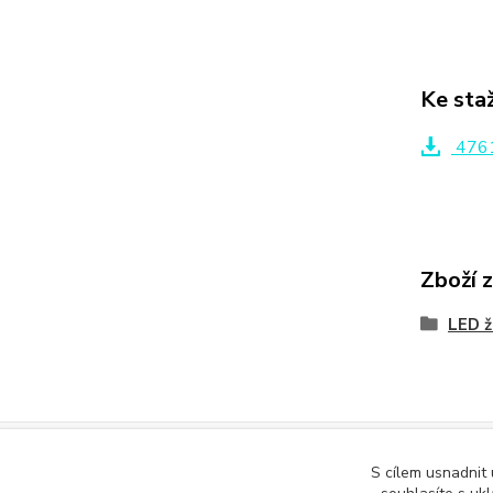
Ke sta
4761
Zboží 
LED ž
S cílem usnadnit
Podle zákona o evidenci tržeb je prodávající povinen vystavit kupuj