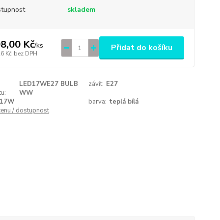
tupnost
skladem
8,00 Kč
/
ks
Přidat do košíku
26 Kč
bez DPH
LED17WE27 BULB
závit:
E27
u:
WW
17W
barva:
teplá bílá
cenu / dostupnost