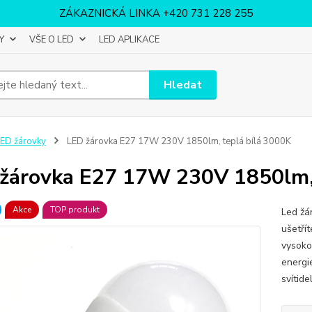
ZÁKAZNICKÁ LINKA +420 731 228 255
Y
VŠE O LED
LED APLIKACE
Hledat
ED žárovky
LED žárovka E27 17W 230V 1850lm, teplá bílá 3000K
žárovka E27 17W 230V 1850lm, 
Akce
TOP produkt
Led žá
ušetří
vysokou
energi
svítide