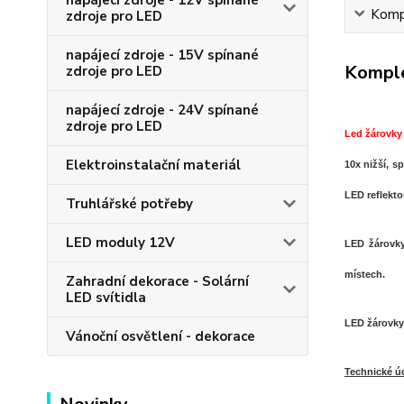
napájecí zdroje - 12V spínané
Kompl
zdroje pro LED
napájecí zdroje - 15V spínané
Komple
zdroje pro LED
napájecí zdroje - 24V spínané
zdroje pro LED
Led žárovky
Elektroinstalační materiál
10x nižší, s
LED reflekto
Truhlářské potřeby
LED moduly 12V
LED žárovk
místech.
Zahradní dekorace - Solární
LED svítidla
LED žárovky
Vánoční osvětlení - dekorace
Technické ú