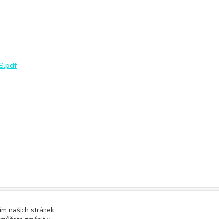
.pdf
ím našich stránek
online; v případě technického výpadku pak nejpozději do 48 hodin
.