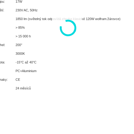
pu:
17W
tí:
230V AC, 50Hz
1850 lm (světelný tok odpovídá zhruba klasické 120W wolfram.žárovce)
> 85%
> 15 000 h
hel:
200°
3000K
ota:
-15°C až 40°C
PC+Aluminium
znaky:
CE
24 měsíců