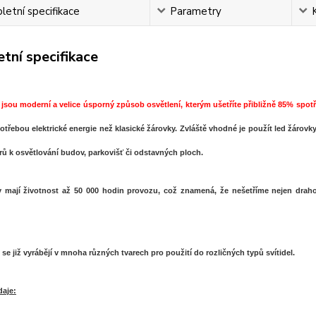
etní specifikace
Parametry
tní specifikace
jsou moderní a velice úsporný způsob osvětlení, kterým ušetříte přibližně 85% spo
potřebou elektrické energie než klasické žárovky. Zvláště vhodné je použít led žárovky
rů k osvětlování budov, parkovišť či odstavných ploch.
y
mají životnost až 50 000 hodin provozu, což znamená, že nešetříme nejen drahou
se již vyrábějí v mnoha různých tvarech pro použití do rozličných typů svítidel.
daje: