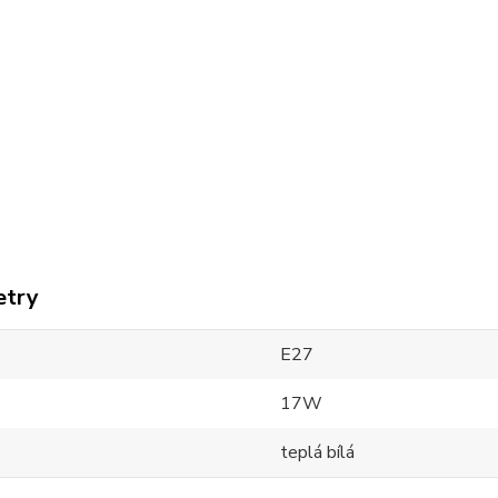
etry
E27
17W
teplá bílá