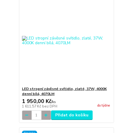
LED stropní závěsné svítidlo, zlaté, 37W, 4000K
denní bílá, 4070LM
1 950,00 Kč
/
ks
do týdne
1 611,57 Kč
bez DPH
Přidat do košíku
Novinka