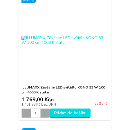
Novinka
ILLUMAXX Závěsné LED svítidlo KONO 33 W 100
cm 4000 K zlaté
1 769,00 Kč
/
ks
do 3 dnů
1 461,98 Kč
bez DPH
Přidat do košíku