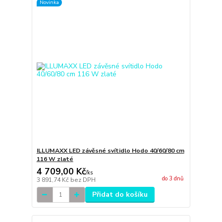
Novinka
ILLUMAXX LED závěsné svítidlo Hodo 40/60/80 cm
116 W zlaté
4 709,00 Kč
/
ks
do 3 dnů
3 891,74 Kč
bez DPH
Přidat do košíku