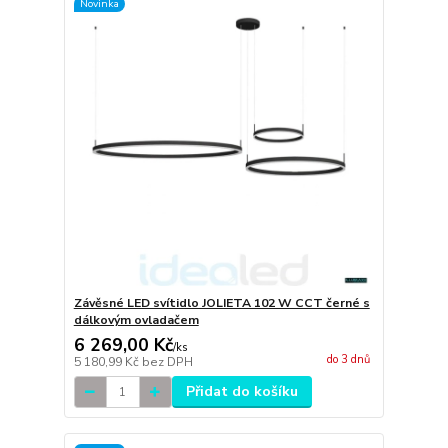
Novinka
Závěsné LED svítidlo JOLIETA 102 W CCT černé s
dálkovým ovladačem
6 269,00 Kč
/
ks
do 3 dnů
5 180,99 Kč
bez DPH
Přidat do košíku