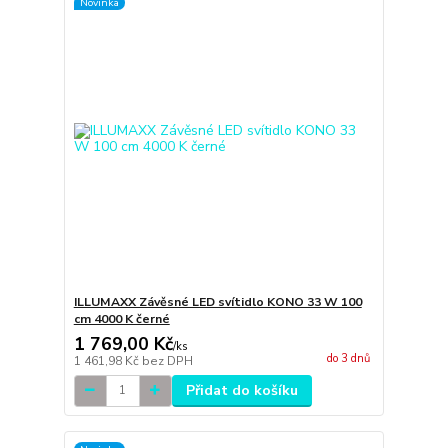
Novinka
ILLUMAXX Závěsné LED svítidlo KONO 33 W 100
cm 4000 K černé
1 769,00 Kč
/
ks
do 3 dnů
1 461,98 Kč
bez DPH
Přidat do košíku