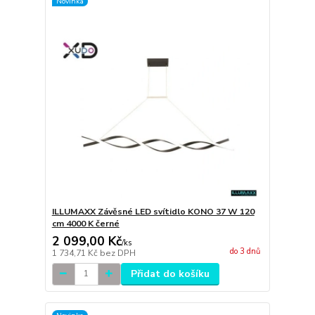
Novinka
ILLUMAXX Závěsné LED svítidlo KONO 37 W 120
cm 4000 K černé
2 099,00 Kč
/
ks
do 3 dnů
1 734,71 Kč
bez DPH
Přidat do košíku