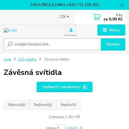
ZÁKAZNICKÁ LINKA +420 731 228 255
0
ks
CZK
za
0,00 Kč
Menu
Hledat
Úvod
LED svítidla
Závěsná svítidla
Závěsná svítidla
Upřesnit parametry
Nejnovější
Nejlevnější
Nejdražší
Zobrazuji 1-30 z 55
strana
z 2
další