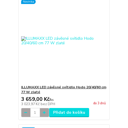
Novinka
ILLUMAXX LED závěsné svítidlo Hodo 20/40/60 cm
77 W zlaté
3 659,00 Kč
/
ks
do 3 dnů
3 023,97 Kč
bez DPH
Přidat do košíku