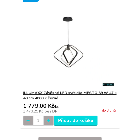
ILLUMAXX Závěsné LED svítidlo MESTO 39 W 47 ×
40 cm 4000 K černé
1 779,00 Kč
/
ks
do 3 dnů
1 470,25 Kč
bez DPH
Přidat do košíku