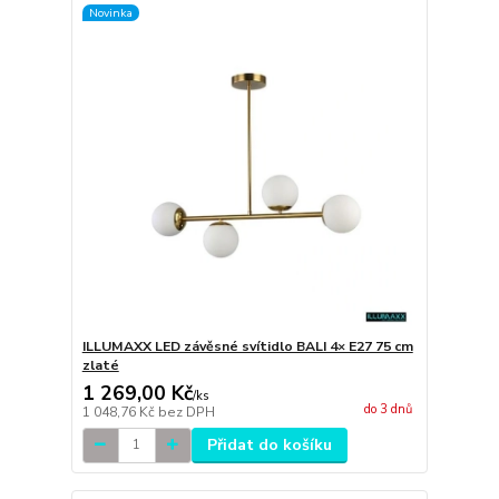
Novinka
ILLUMAXX LED závěsné svítidlo BALI 4× E27 75 cm
zlaté
1 269,00 Kč
/
ks
do 3 dnů
1 048,76 Kč
bez DPH
Přidat do košíku