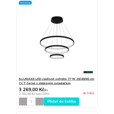
Novinka
ILLUMAXX LED závěsné svítidlo 77 W 20/40/60 cm
CCT černé s dálkovým ovladačem
3 269,00 Kč
/
ks
do 3 dnů
2 701,65 Kč
bez DPH
Přidat do košíku