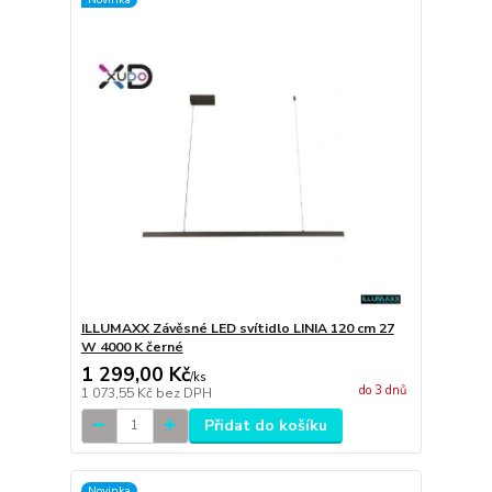
ILLUMAXX Závěsné LED svítidlo LINIA 120 cm 27
W 4000 K černé
1 299,00 Kč
/
ks
do 3 dnů
1 073,55 Kč
bez DPH
Přidat do košíku
Novinka