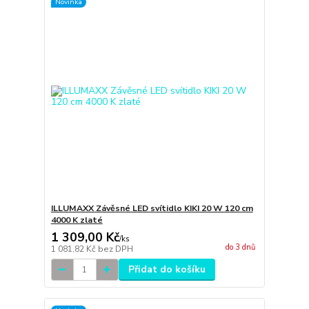
Novinka
ILLUMAXX Závěsné LED svítidlo KIKI 20 W 120 cm
4000 K zlaté
1 309,00 Kč
/
ks
do 3 dnů
1 081,82 Kč
bez DPH
Přidat do košíku