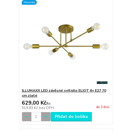
Novinka
ILLUMAXX LED závěsné svítidlo ELIOT 6× E27 70
cm zlaté
629,00 Kč
/
ks
do 3 dnů
519,83 Kč
bez DPH
Přidat do košíku