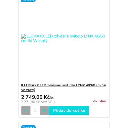
ILLUMAXX LED závěsné svítidlo LYNX 40/60 cm 64
W zlatý
2 749,00 Kč
/
ks
do 3 dnů
2 271,90 Kč
bez DPH
Přidat do košíku
Novinka