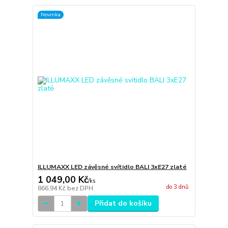
Novinka
ILLUMAXX LED závěsné svítidlo BALI 3xE27 zlaté
1 049,00 Kč
/
ks
do 3 dnů
866,94 Kč
bez DPH
Přidat do košíku