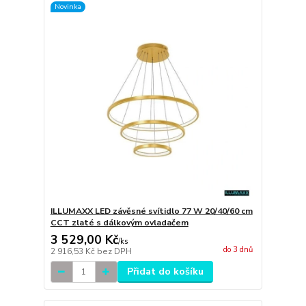
Novinka
ILLUMAXX LED závěsné svítidlo 77 W 20/40/60 cm
CCT zlaté s dálkovým ovladačem
3 529,00 Kč
/
ks
do 3 dnů
2 916,53 Kč
bez DPH
Přidat do košíku