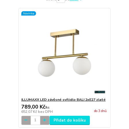
Novinka
ILLUMAXX LED závěsné svítidlo BALI 2xE27 zlaté
789,00 Kč
/
ks
do 3 dnů
652,07 Kč
bez DPH
Přidat do košíku