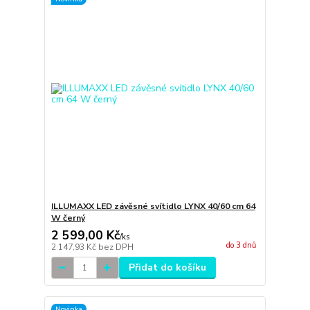
ILLUMAXX LED závěsné svítidlo LYNX 40/60 cm 64
W černý
2 599,00 Kč
/
ks
do 3 dnů
2 147,93 Kč
bez DPH
Přidat do košíku
Novinka