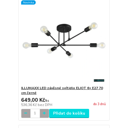
Novinka
ILLUMAXX LED závěsné svítidlo ELIOT 6× E27 70
cm černé
649,00 Kč
/
ks
do 3 dnů
536,36 Kč
bez DPH
Přidat do košíku