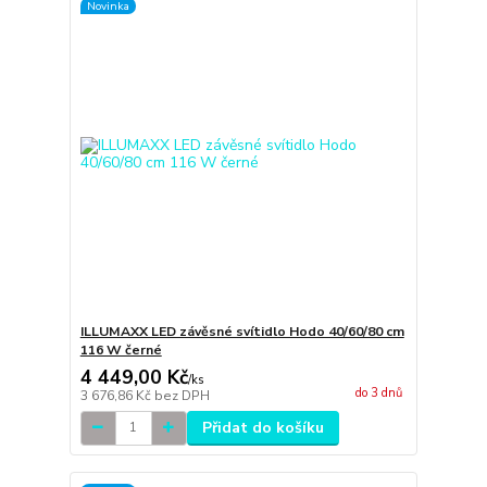
Novinka
ILLUMAXX LED závěsné svítidlo Hodo 40/60/80 cm
116 W černé
4 449,00 Kč
/
ks
do 3 dnů
3 676,86 Kč
bez DPH
Přidat do košíku