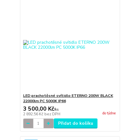
LED prachotěsné svítidlo ETERNO 200W BLACK
22000lm PC 5000K IP66
3 500,00 Kč
/
ks
do týdne
2 892,56 Kč
bez DPH
Přidat do košíku