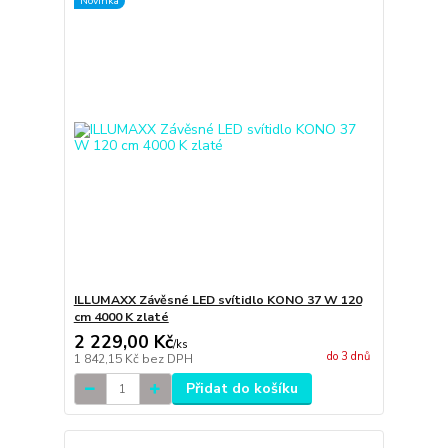
Novinka
ILLUMAXX Závěsné LED svítidlo KONO 37 W 120
cm 4000 K zlaté
2 229,00 Kč
/
ks
do 3 dnů
1 842,15 Kč
bez DPH
Přidat do košíku