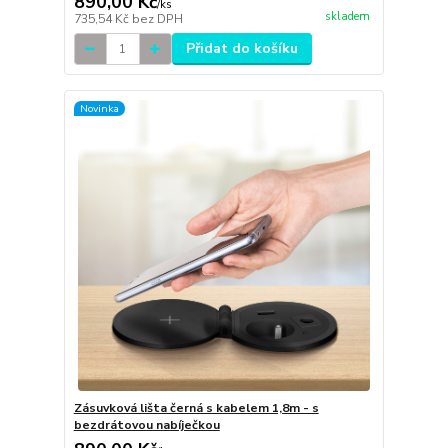
890,00 Kč
/
ks
skladem
735,54 Kč
bez DPH
Přidat do košíku
Novinka
Zásuvková lišta černá s kabelem 1,8m - s
bezdrátovou nabíječkou