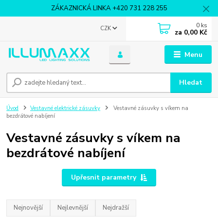
ZÁKAZNICKÁ LINKA +420 731 228 255
0
ks
CZK
za
0,00 Kč
Menu
Hledat
Úvod
Vestavné elektrické zásuvky
Vestavné zásuvky s víkem na
bezdrátové nabíjení
Vestavné zásuvky s víkem na
bezdrátové nabíjení
Upřesnit parametry
Nejnovější
Nejlevnější
Nejdražší