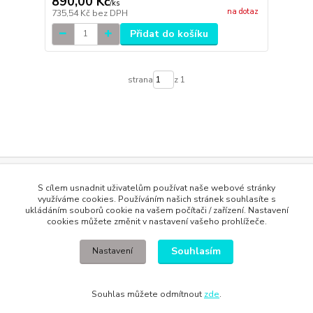
890,00 Kč
/
ks
na dotaz
735,54 Kč
bez DPH
Přidat do košíku
strana
z 1
Evidence Tržeb
S cílem usnadnit uživatelům používat naše webové stránky
Podle zákona o evidenci tržeb je prodávající povinen vystavit
využíváme cookies. Používáním našich stránek souhlasíte s
kupujícímu účtenku. Zároveň je povinen zaevidovat přijatou tržbu u
ukládáním souborů cookie na vašem počítači / zařízení. Nastavení
správce daně online; v případě technického výpadku pak nejpozději do
cookies můžete změnit v nastavení vašeho prohlížeče.
48 hodin
.
Souhlasím
Nastavení
Souhlas můžete odmítnout
zde
.
Vytvořeno na
Eshop-rychle.cz