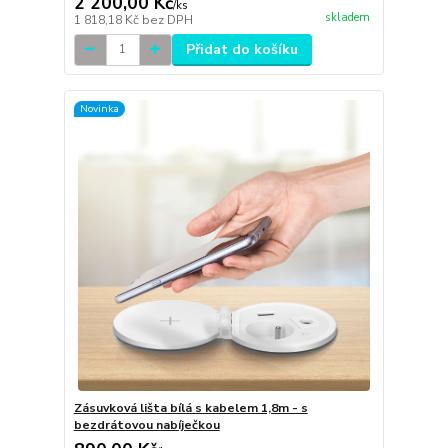
2 200,00 Kč
/
ks
skladem
1 818,18 Kč
bez DPH
Přidat do košíku
Novinka
Zásuvková lišta bílá s kabelem 1,8m - s
bezdrátovou nabíječkou