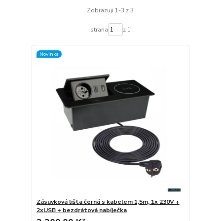
Zobrazuji 1-3 z 3
strana
z 1
Novinka
Zásuvková lišta černá s kabelem 1,5m, 1x 230V +
2xUSB + bezdrátová nabíječka