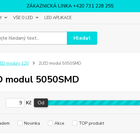
ZÁKAZNICKÁ LINKA +420 731 228 255
Y
VŠE O LED
LED APLIKACE
Hledat
LED moduly 12V
2LED modul 5050SMD
D modul 5050SMD
Kč
Od
adem
Novinka
Akce
TOP produkt