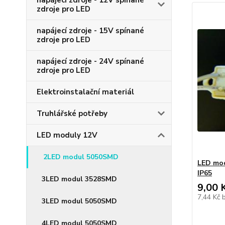
napájecí zdroje - 12V spínané
zdroje pro LED
napájecí zdroje - 15V spínané
zdroje pro LED
napájecí zdroje - 24V spínané
zdroje pro LED
Elektroinstalační materiál
Truhlářské potřeby
LED moduly 12V
2LED modul 5050SMD
LED mod
IP65
3LED modul 3528SMD
9,00 
7,44 Kč
3LED modul 5050SMD
4LED modul 5050SMD