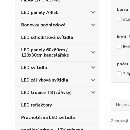
FILAMENT, RETRO
barva
LED panely ARIEL
stu
Bodovky podhledové
krytí I
LED schodišťová svítidla
IP6
LED panely 60x60cm /
120x30cm kancelářské
počet
LED svítidla
2 č
LED zářivková svítidla
LED trubice T8 (zářivky)
Nejnově
LED reflektory
Prachotěsná LED svítidla
Zobrazuji 