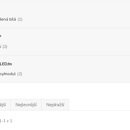
dená bílá
(1)
P
5
(2)
 LED/m
ipy/modul
(2)
jší
Nejlevnější
Nejdražší
1-1 z 1