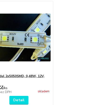
ul 2x5050SMD, 0,48W, 12V,
Kč
/
ks
skladem
bez DPH
Detail