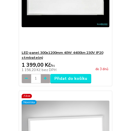
LED panel 300x1200mm 40W 4400lm 230V IP20
stmívatelný
1 399,00 Kč
/
ks
do 3 dnů
1 156,20 Kč
bez DPH
Přidat do košíku
Akce
Novinka