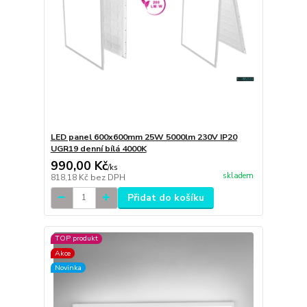
LED panel 600x600mm 25W 5000lm 230V IP20
UGR19 denní bílá 4000K
990,00 Kč
/
ks
skladem
818,18 Kč
bez DPH
Přidat do košíku
TOP produkt
Akce
Novinka