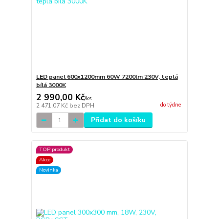
LED panel 600x1200mm 60W 7200lm 230V, teplá
bílá 3000K
2 990,00 Kč
/
ks
do týdne
2 471,07 Kč
bez DPH
Přidat do košíku
TOP produkt
Akce
Novinka