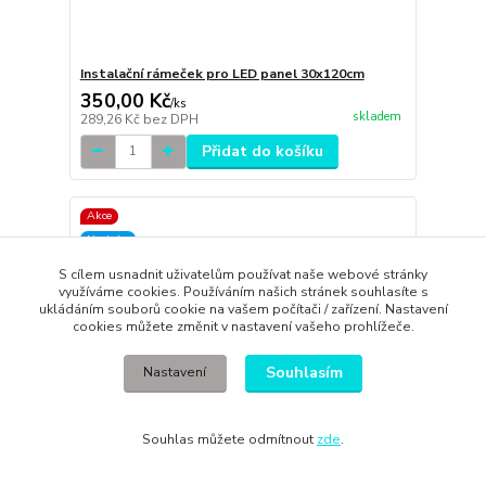
Instalační rámeček pro LED panel 30x120cm
350,00 Kč
/
ks
skladem
289,26 Kč
bez DPH
Přidat do košíku
Akce
Novinka
S cílem usnadnit uživatelům používat naše webové stránky
využíváme cookies. Používáním našich stránek souhlasíte s
ukládáním souborů cookie na vašem počítači / zařízení. Nastavení
cookies můžete změnit v nastavení vašeho prohlížeče.
Souhlasím
Nastavení
Souhlas můžete odmítnout
zde
.