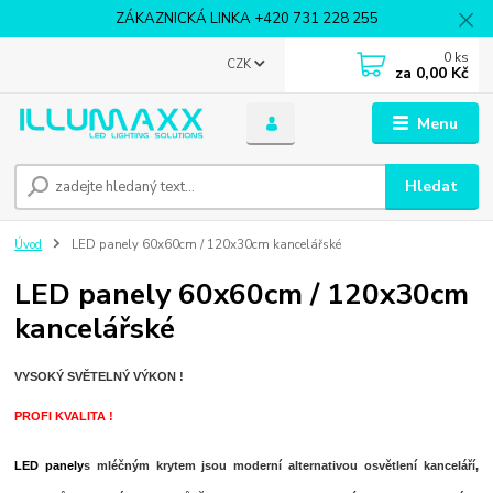
ZÁKAZNICKÁ LINKA +420 731 228 255
0
ks
CZK
za
0,00 Kč
Menu
Hledat
Úvod
LED panely 60x60cm / 120x30cm kancelářské
LED panely 60x60cm / 120x30cm
kancelářské
VYSOKÝ SVĚTELNÝ VÝKON !
PROFI KVALITA !
LED panely
s mléčným krytem jsou moderní alternativou osvětlení kanceláří,