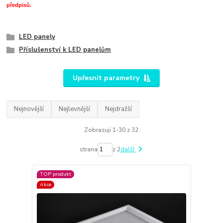
předpisů.
LED panely
Příslušenství k LED panelům
Upřesnit parametry
Nejnovější
Nejlevnější
Nejdražší
Zobrazuji 1-30 z 32
strana
z 2
další
TOP produkt
Akce