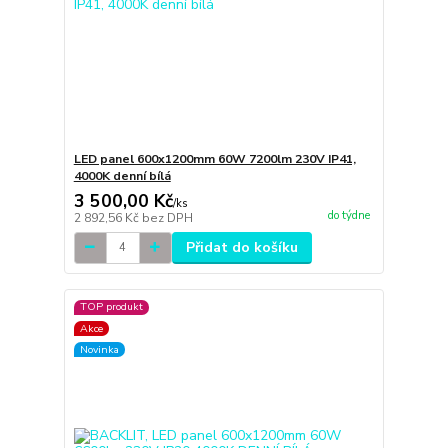
LED panel 600x1200mm 60W 7200lm 230V IP41,
4000K denní bílá
3 500,00 Kč
/
ks
do týdne
2 892,56 Kč
bez DPH
Přidat do košíku
TOP produkt
Akce
Novinka