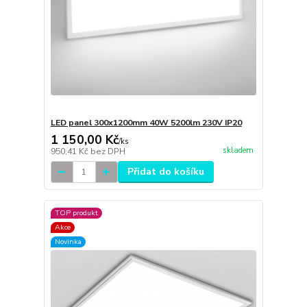
LED panel 300x1200mm 40W 5200lm 230V IP20
1 150,00 Kč
/
ks
skladem
950,41 Kč
bez DPH
Přidat do košíku
TOP produkt
Akce
Novinka