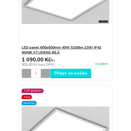
LED panel 600x600mm 40W 5200lm 230V IP41
6500K STUDENÁ BÍLÁ
1 090,00 Kč
/
ks
skladem
900,83 Kč
bez DPH
Přidat do košíku
TOP produkt
Akce
Novinka