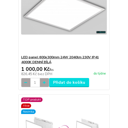
LED panel 600x300mm 24W 2040lm 230V IP41
4000K DENNÍ BÍLÁ
1 000,00 Kč
/
ks
do týdne
826,45 Kč
bez DPH
Přidat do košíku
TOP produkt
Akce
Novinka