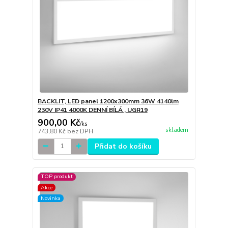
BACKLIT, LED panel 1200x300mm 36W 4140lm
230V IP41 4000K DENNÍ BÍLÁ , UGR19
900,00 Kč
/
ks
skladem
743,80 Kč
bez DPH
Přidat do košíku
TOP produkt
Akce
Novinka