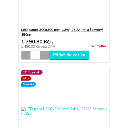
LED panel 300x300 mm, 12W, 230V, infra červený
850nm
1 790,80 Kč
/
ks
do 3 týdnů
1 480,00 Kč
bez DPH
Přidat do košíku
TOP produkt
Akce
Novinka