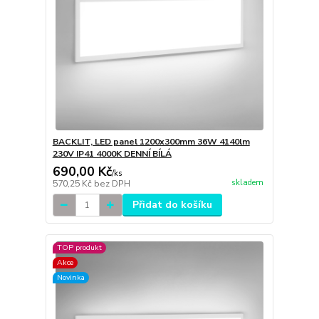
BACKLIT, LED panel 1200x300mm 36W 4140lm
230V IP41 4000K DENNÍ BÍLÁ
690,00 Kč
/
ks
skladem
570,25 Kč
bez DPH
Přidat do košíku
TOP produkt
Akce
Novinka