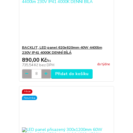
BACKLIT, LED panel 620x620mm 40W 4400lm
230V IP41 4000K DENNÍ BÍLÁ
890,00 Kč
/
ks
do týdne
735,54 Kč
bez DPH
Přidat do košíku
Akce
Novinka