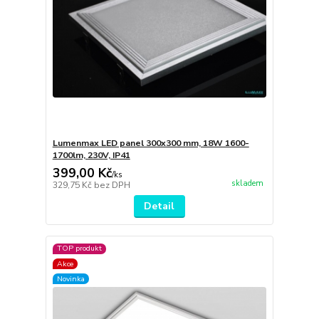
Lumenmax LED panel 300x300 mm, 18W 1600-
1700lm, 230V, IP41
399,00 Kč
/
ks
skladem
329,75 Kč
bez DPH
Detail
TOP produkt
Akce
Novinka