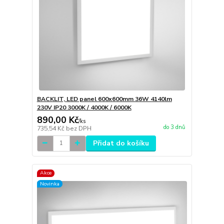
BACKLIT, LED panel 600x600mm 36W 4140lm
230V IP20 3000K / 4000K / 6000K
890,00 Kč
/
ks
do 3 dnů
735,54 Kč
bez DPH
Přidat do košíku
Akce
Novinka