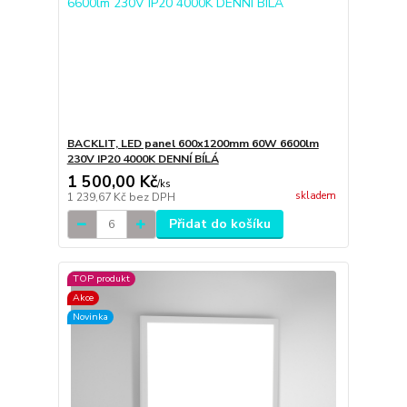
BACKLIT, LED panel 600x1200mm 60W 6600lm
230V IP20 4000K DENNÍ BÍLÁ
1 500,00 Kč
/
ks
skladem
1 239,67 Kč
bez DPH
Přidat do košíku
TOP produkt
Akce
Novinka