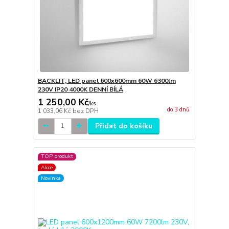
BACKLIT, LED panel 600x600mm 60W 6300lm
230V IP20 4000K DENNÍ BÍLÁ
1 250,00 Kč
/
ks
do 3 dnů
1 033,06 Kč
bez DPH
Přidat do košíku
TOP produkt
Akce
Novinka