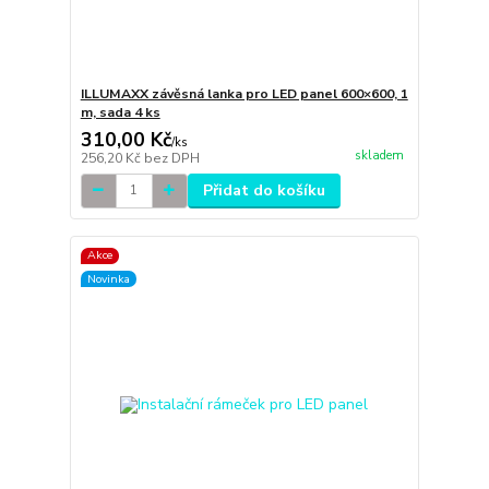
ILLUMAXX závěsná lanka pro LED panel 600×600, 1
m, sada 4 ks
310,00 Kč
/
ks
skladem
256,20 Kč
bez DPH
Přidat do košíku
Akce
Novinka