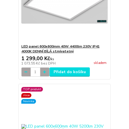
LED panel 600x600mm 40W 4400lm 230V IP41
4000K DENNÍ BÍLÁ stmívatelný
1 299,00 Kč
/
ks
skladem
1 073,55 Kč
bez DPH
Přidat do košíku
TOP produkt
Akce
Novinka