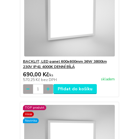
BACKLIT, LED panel 600x600mm 36W 3800lm
230V IP41 4000K DENNÍ BÍLÁ
690,00 Kč
/
ks
skladem
570,25 Kč
bez DPH
Přidat do košíku
TOP produkt
Akce
Novinka