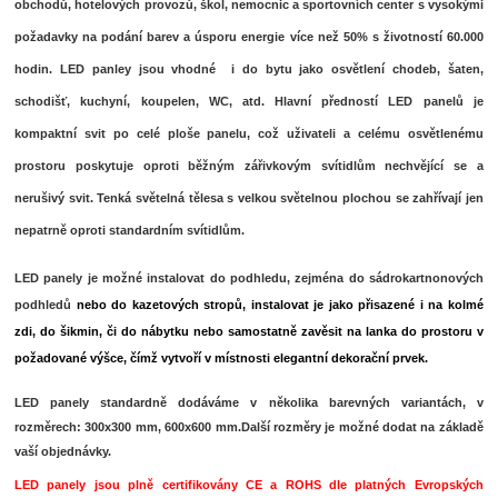
obchodů, hotelových provozů, škol, nemocnic a sportovních center s vysokými
požadavky na podání barev a úsporu energie více než 50% s životností 60.000
hodin. LED panley jsou vhodné i do bytu jako osvětlení chodeb, šaten,
schodišť, kuchyní, koupelen, WC, atd. Hlavní předností LED panelů je
kompaktní svit po celé ploše panelu, což uživateli a celému osvětlenému
prostoru poskytuje oproti běžným zářivkovým svítidlům nechvějící se a
nerušivý svit. Tenká světelná tělesa s velkou světelnou plochou se zahřívají jen
nepatrně oproti standardním svítidlům.
LED panely je možné instalovat do podhledu, zejména do sádrokartnonových
podhledů
nebo do kazetových stropů
,
instalovat je jako přisazené i na kolmé
zdi, do šikmin, či do nábytku nebo samostatně zavěsit na lanka do prostoru v
požadované výšce, čímž vytvoří v místnosti elegantní dekorační prvek.
LED panely standardně dodáváme v několika barevných variantách, v
rozměrech: 300x300 mm, 600x600 mm.Další rozměry je možné dodat na základě
vaší objednávky.
LED panely jsou plně certifikovány CE a ROHS dle platných Evropských