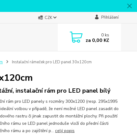
Přihlášení
CZK
0
ks
za
0,00 Kč
ům
Instalační rámeček pro LED panel 30x120cm
30x120cm
ážní, instalační rám pro LED panel bílý
ační rám pro LED panely s rozměry 300x1200 (resp. 295x1995
 ideální volbou v případě, že není možné LED panel zasadit do
ového rastru či jinak zapustit do montážní plochy. Při použití
ačního rámu se LED panel jednoduše vloží do přední části
čního rámu a po zajištění p...
celý popis