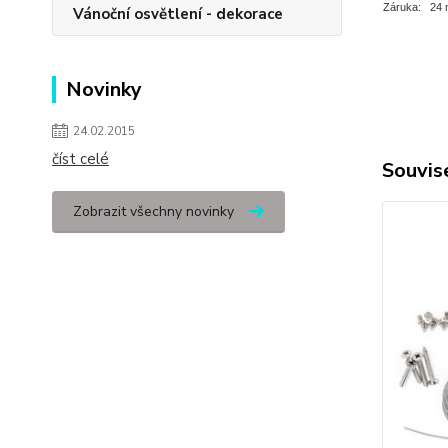
Záruka:
24 
Vánoční osvětlení - dekorace
Novinky
24.02.2015
číst celé
Souvise
Zobrazit všechny novinky