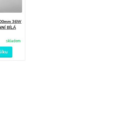
x300mm 36W
NNÍ BÍLÁ
skladem
šíku