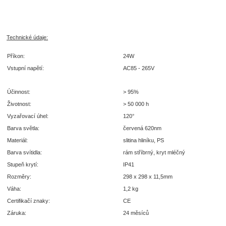
Technické údaje:
Příkon:
24W
Vstupní napětí:
AC85 - 265V
Účinnost:
> 95%
Životnost:
> 50 000 h
Vyzařovací úhel:
120°
Barva světla:
červená 620nm
Materiál:
slitina hliníku, PS
Barva svítidla:
rám stříbrný, kryt mléčný
Stupeň krytí:
IP41
Rozměry:
298 x 298 x 11,5mm
Váha:
1,2 kg
Certifikačí znaky:
CE
Záruka:
24 měsíců