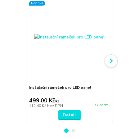
Novinka
Instalační rámeček pro LED panel
ILLUMAXX zá
600×600, 1 m
499,00 Kč
310,00 K
/
ks
skladem
412,40 Kč
bez DPH
256,20 Kč
be
Detail