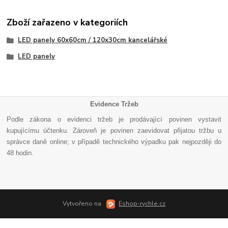
Zboží zařazeno v kategoriích
LED panely 60x60cm / 120x30cm kancelářské
LED panely
Evidence Tržeb
Podle zákona o evidenci tržeb je prodávající povinen vystavit
kupujícímu účtenku. Zároveň je povinen zaevidovat přijatou tržbu u
správce daně online; v případě technického výpadku pak nejpozději do
48 hodin
.
Vytvořeno na
Eshop-rychle.cz