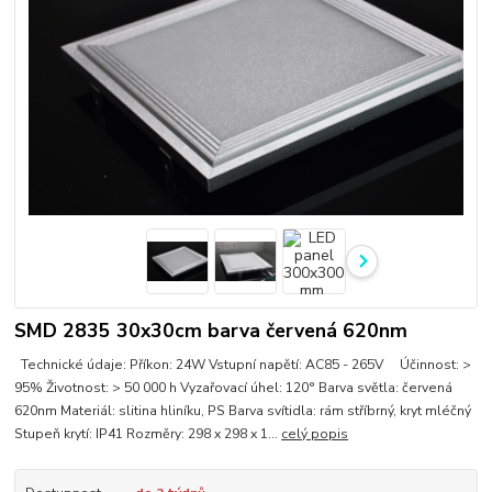
SMD 2835 30x30cm barva červená 620nm
Technické údaje: Příkon: 24W Vstupní napětí: AC85 - 265V Účinnost: >
95% Životnost: > 50 000 h Vyzařovací úhel: 120° Barva světla: červená
620nm Materiál: slitina hliníku, PS Barva svítidla: rám stříbrný, kryt mléčný
Stupeň krytí: IP41 Rozměry: 298 x 298 x 1...
celý popis