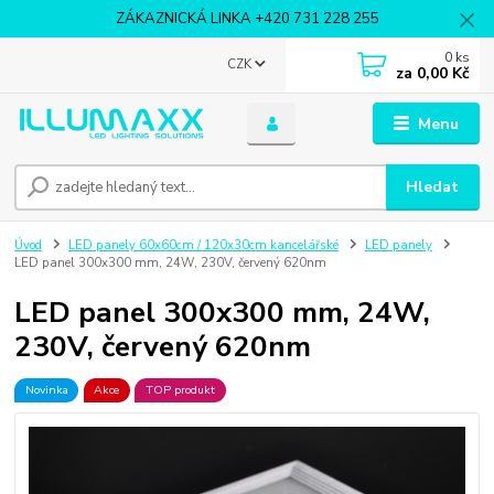
ZÁKAZNICKÁ LINKA +420 731 228 255
0
ks
CZK
za
0,00 Kč
Menu
Hledat
Úvod
LED panely 60x60cm / 120x30cm kancelářské
LED panely
LED panel 300x300 mm, 24W, 230V, červený 620nm
LED panel 300x300 mm, 24W,
230V, červený 620nm
Novinka
Akce
TOP produkt