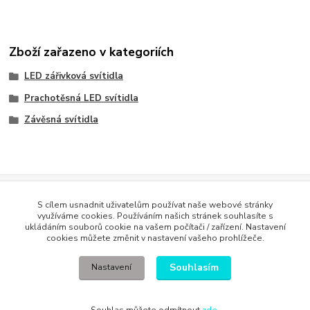
Zboží zařazeno v kategoriích
LED zářivková svítidla
Prachotěsná LED svítidla
Závěsná svítidla
Evidence Tržeb
S cílem usnadnit uživatelům používat naše webové stránky
Podle zákona o evidenci tržeb je prodávající povinen vystavit
využíváme cookies. Používáním našich stránek souhlasíte s
kupujícímu účtenku. Zároveň je povinen zaevidovat přijatou tržbu u
ukládáním souborů cookie na vašem počítači / zařízení. Nastavení
správce daně online; v případě technického výpadku pak nejpozději do
cookies můžete změnit v nastavení vašeho prohlížeče.
48 hodin
.
Souhlasím
Nastavení