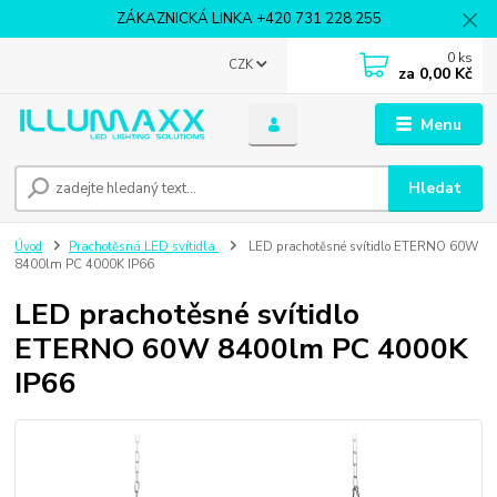
ZÁKAZNICKÁ LINKA +420 731 228 255
0
ks
CZK
za
0,00 Kč
Menu
Hledat
Úvod
Prachotěsná LED svítidla
LED prachotěsné svítidlo ETERNO 60W
8400lm PC 4000K IP66
LED prachotěsné svítidlo
ETERNO 60W 8400lm PC 4000K
IP66