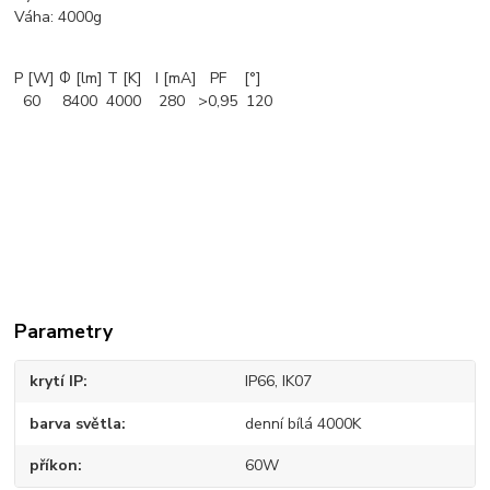
Váha: 4000g
P [W] Ф [lm] T [K] I [mA] PF [°]
60 8400 4000 280 >0,95 120
Parametry
krytí IP
IP66, IK07
barva světla
denní bílá 4000K
příkon
60W