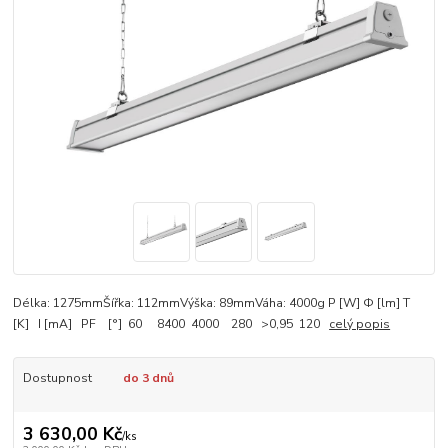
Délka: 1275mmŠířka: 112mmVýška: 89mmVáha: 4000g P [W] Ф [lm] T
[K] I [mA] PF [°] 60 8400 4000 280 >0,95 120
celý popis
Dostupnost
do 3 dnů
3 630,00 Kč
/
ks