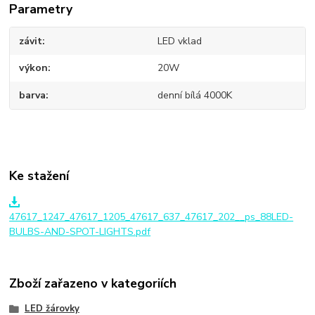
Parametry
závit
LED vklad
výkon
20W
barva
denní bílá 4000K
Ke stažení
47617_1247_47617_1205_47617_637_47617_202__ps_88LED-
BULBS-AND-SPOT-LIGHTS.pdf
Zboží zařazeno v kategoriích
LED žárovky