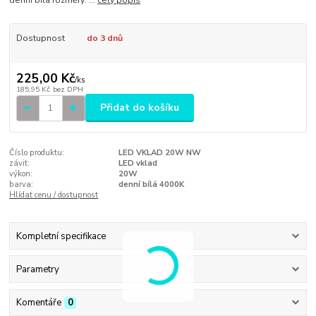
denní bílá rozměry: ...
celý popis
Dostupnost
do 3 dnů
225,00 Kč
/
ks
185,95 Kč
bez DPH
Přidat do košíku
Číslo produktu:
LED VKLAD 20W NW
závit:
LED vklad
výkon:
20W
barva:
denní bílá 4000K
Hlídat cenu / dostupnost
Kompletní specifikace
Parametry
Komentáře
0