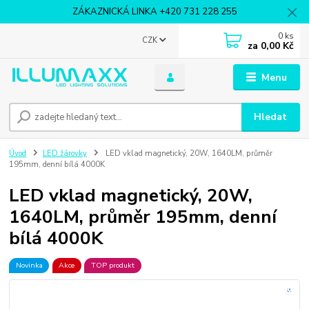
ZÁKAZNICKÁ LINKA +420 731 228 255
0
ks
CZK
za
0,00 Kč
Menu
Hledat
Úvod
LED žárovky
LED vklad magnetický, 20W, 1640LM, průměr
195mm, denní bílá 4000K
LED vklad magnetický, 20W,
1640LM, průměr 195mm, denní
bílá 4000K
Novinka
Akce
TOP produkt