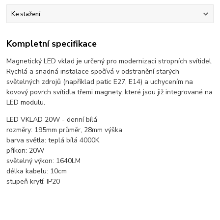
Ke stažení
Kompletní specifikace
Magnetický LED vklad je určený pro modernizaci stropních svítidel.
Rychlá a snadná instalace spočívá v odstranění starých
světelných zdrojů (například patic E27, E14) a uchycením na
kovový povrch svítidla třemi magnety, které jsou již integrované na
LED modulu.
LED VKLAD 20W - denní bílá
rozměry: 195mm průměr, 28mm výška
barva světla: teplá bílá 4000K
příkon: 20W
světelný výkon: 1640LM
délka kabelu: 10cm
stupeň krytí: IP20