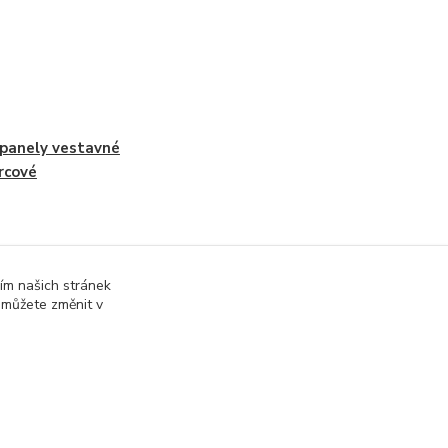
panely vestavné
rcové
ím našich stránek
 můžete změnit v
online; v případě technického výpadku pak nejpozději do 48 hodin
.
Vytvořeno na
Eshop-rychle.cz