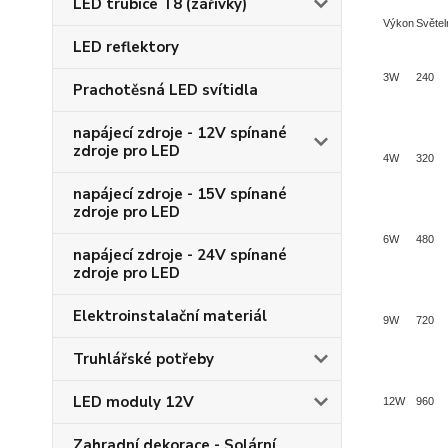
LED trubice T8 (zářivky)
Výkon
Světel
LED reflektory
3W
240
Prachotěsná LED svítidla
napájecí zdroje - 12V spínané
zdroje pro LED
4W
320
napájecí zdroje - 15V spínané
zdroje pro LED
6W
480
napájecí zdroje - 24V spínané
zdroje pro LED
Elektroinstalační materiál
9W
720
Truhlářské potřeby
LED moduly 12V
12W
960
Zahradní dekorace - Solární