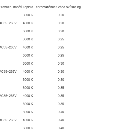
Provozní napětí
Teplota chromatičnosti
Váha svítidla kg
3000 K
0,20
AC85~265V
4000 K
0,20
6000 K
0,20
3000 K
0,25
AC85~265V
4000 K
0,25
6000 K
0,25
3000 K
0,30
AC85~265V
4000 K
0,30
6000 K
0,30
3000 K
0,35
AC85~265V
4000 K
0,35
6000 K
0,35
3000 K
0,40
AC85~265V
4000 K
0,40
6000 K
0,40