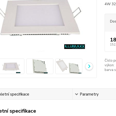
4W 32
Dos
18
152
Číslo p
výkon:
barva s
etní specifikace
Parametry
tní specifikace