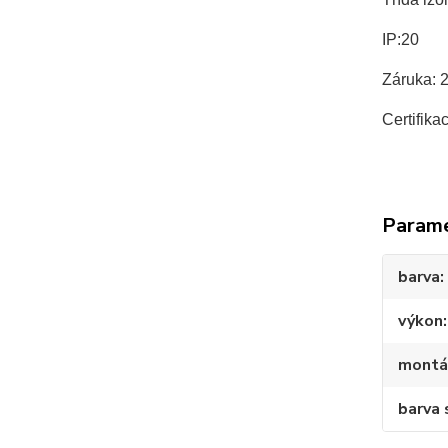
IP:20
Záruka: 
Certifika
Param
barva
výkon
montá
barva 