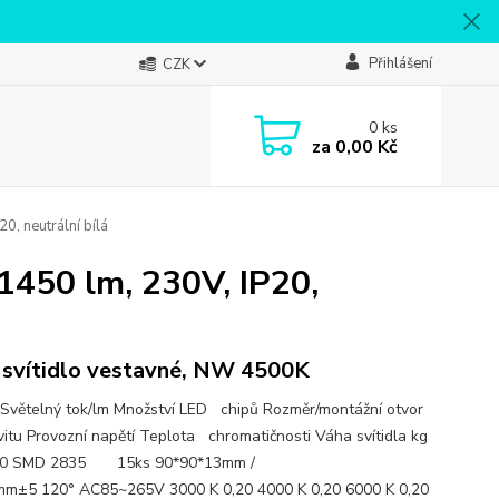
Přihlášení
CZK
0
ks
za
0,00 Kč
, neutrální bílá
1450 lm, 230V, IP20,
svítidlo vestavné, NW 4500K
Světelný tok/lm Množství LED chipů Rozměr/montážní otvor
vitu Provozní napětí Teplota chromatičnosti Váha svítidla kg
240 SMD 2835 15ks 90*90*13mm /
m±5 120° AC85~265V 3000 K 0,20 4000 K 0,20 6000 K 0,20