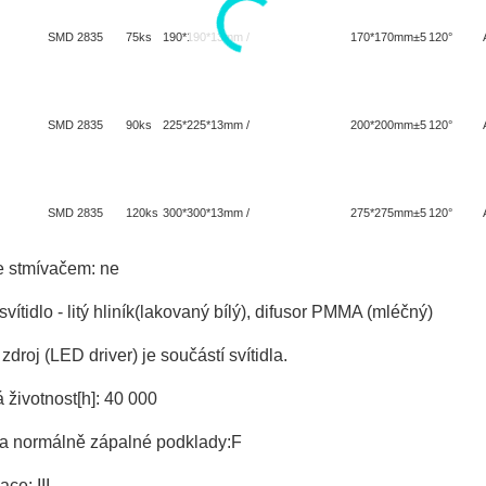
SMD 2835 75ks
190*190*13mm / 170*170mm±5
120°
SMD 2835 90ks
225*225*13mm / 200*200mm±5
120°
SMD 2835 120ks
300*300*13mm / 275*275mm±5
120°
e stmívačem: ne
 svítidlo - litý hliník(lakovaný bílý), difusor PMMA (mléčný)
zdroj (LED driver) je součástí svítidla.
životnost[h]: 40 000
a normálně zápalné podklady:F
ace: III