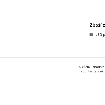
Zboží 
LED p
S cílem usnadnit
souhlasíte s uk
Podle zákona o evidenci tržeb je prodávající povinen vystavit kupuj