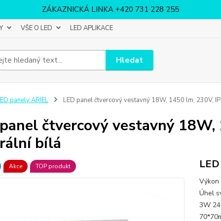
ZÁKAZNICKÁ LINKA +420 731 228 255
Y
VŠE O LED
LED APLIKACE
Hledat
ED panely ARIEL
LED panel čtvercový vestavný 18W, 1450 lm, 230V, IP20
panel čtvercový vestavný 18W, 
rální bílá
LED 
Akce
TOP produkt
Výkon 
Úhel s
3W 
70*70m