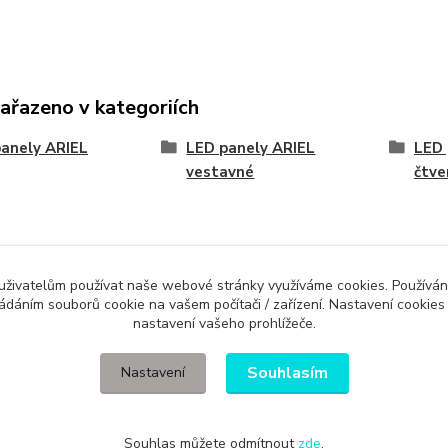
zařazeno v kategoriích
anely ARIEL
LED panely ARIEL
LED 
vestavné
čtve
Evidence Tržeb
 uživatelům používat naše webové stránky využíváme cookies. Používán
ládáním souborů cookie na vašem počítači / zařízení. Nastavení cookies
ícímu účtenku. Zároveň je povinen zaevidovat přijatou tržbu u správce daně 
nastavení vašeho prohlížeče.
Souhlasím
Nastavení
Souhlas můžete odmítnout
zde
.