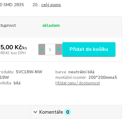
0 SMD 2835 20...
celý popis
tupnost
skladem
5,00 Kč
/
ks
Přidat do košíku
,89 Kč
bez DPH
roduktu:
SVC18W-NW
barva:
neutrální bílá
18W
montážní rozměr:
200*200mm±5
vítidla:
bílá
Hlídat cenu / dostupnost
Komentáře
0