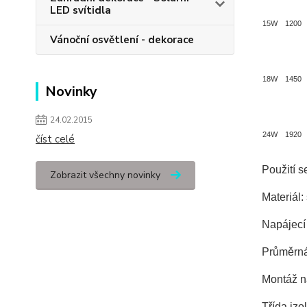
LED svítidla
15W
1200
Vánoční osvětlení - dekorace
18W
1450
Novinky
24.02.2015
24W
1920
číst celé
Použití s
Zobrazit všechny novinky
Materiál:
Napájecí 
Průměrná 
Montáž n
Třída izol