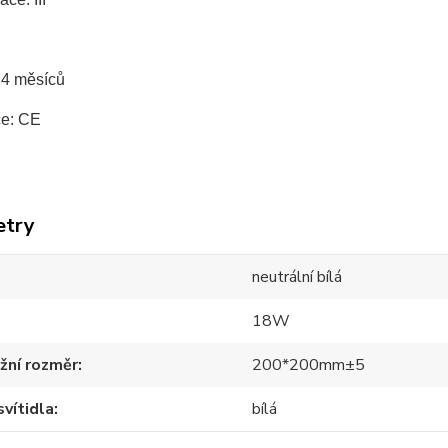
24 měsíců
ce: CE
etry
neutrální bílá
18W
žní rozměr
200*200mm±5
svítidla
bílá