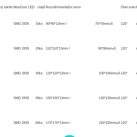
ný tok/lm
Množství LED chipů
Rozměr/montážní otvor
Úhel svitu
SMD 2835 15ks
90*90*13mm / 70*70mm±5
120°
SMD 2835 20ks
110*110*13mm / 90*90mm±5
120°
SMD 2835 30ks
120*120*13mm / 100*100mm±5
120°
SMD 2835 45ks
150*150*13mm / 130*130mm±5
120°
SMD 2835 60ks
170*170*13mm / 150*150mm±5
120°