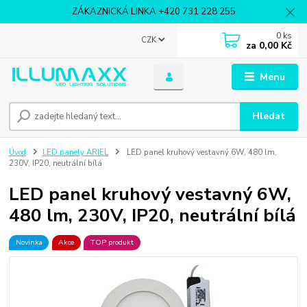
ZÁKAZNICKÁ LINKA +420 731 228 255
0
ks
CZK
za
0,00 Kč
Menu
Hledat
Úvod
LED panely ARIEL
LED panel kruhový vestavný 6W, 480 lm,
230V, IP20, neutrální bílá
LED panel kruhový vestavný 6W,
480 lm, 230V, IP20, neutrální bílá
Novinka
Akce
TOP produkt