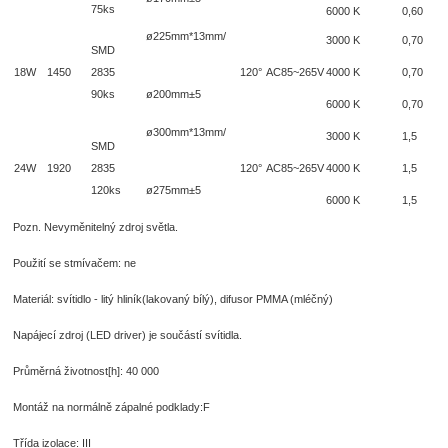
75ks
6000 K
0,60
ø225mm*13mm/
3000 K
0,70
SMD
18W
1450
2835
120°
AC85~265V
4000 K
0,70
90ks
ø200mm±5
6000 K
0,70
ø300mm*13mm/
3000 K
1,5
SMD
24W
1920
2835
120°
AC85~265V
4000 K
1,5
120ks
ø275mm±5
6000 K
1,5
Pozn. Nevyměnitelný zdroj světla.
Použití se stmívačem: ne
Materiál: svítidlo - litý hliník(lakovaný bílý), difusor PMMA (mléčný)
Napájecí zdroj (LED driver) je součástí svítidla.
Průměrná životnost[h]: 40 000
Montáž na normálně zápalné podklady:
F
Třída izolace:
III