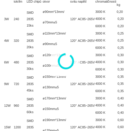
tok/lm
LED chipů
otvor
svitu
napětí
chromatičnosti
kg
ø90mm*13mm/
3000 K
0,20
SMD
4000 K
0,20
3W
240
2835
120°
AC85~265V
ø70mm±5
15ks
6000 K
0,20
ø110mm*13mm/
3000 K
0,25
SMD
4000 K
0,25
4W
320
2835
120°
AC85~265V
ø90mm±5
20ks
6000 K
0,25
ø120mm*13mm/
3000 K
0,30
SMD
4000 K
0,30
6W
480
2835
120°
AC85~265V
ø100mm±5
30ks
6000 K
0,30
ø150mm*13mm/
3000 K
0,35
SMD
4000 K
0,35
9W
720
2835
120°
AC85~265V
ø130mm±5
45ks
6000 K
0,35
ø170mm*13mm/
3000 K
0,40
SMD
4000 K
0,40
12W
960
2835
120°
AC85~265V
ø150mm±5
60ks
6000 K
0,40
ø190mm*13mm/
3000 K
0,60
SMD
4000 K
0,60
15W
1200
2835
120°
AC85~265V
ø170mm±5