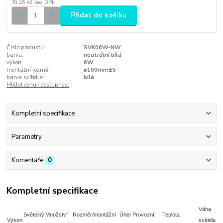
70,25 Kč
bez DPH
Přidat do košíku
Číslo produktu:
SVK06W-NW
barva:
neutrální bílá
výkon:
6W
montážní rozměr:
ø100mm±5
barva svítidla:
bílá
Hlídat cenu / dostupnost
Kompletní specifikace
Parametry
Komentáře
0
Kompletní specifikace
Váha
Světelný
Množství
Rozměr/montážní
Úhel
Provozní
Teplota
Výkon
svítidla