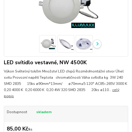
LED svítidlo vestavné, NW 4500K
Výkon Světelný tok/lm Množství LED chipů Rozměr/montážní otvor Úhel
svitu Provozní napětí Teplota chromatičnosti Váha svítidla kg 3W 240
SMD 2835 15ks ø90mm*13mm/ ø70mm±5 120° AC85~265V 3000 K
0,20 4000 K 0,20 6000 K 0,20 4W 320 SMD 2835 20ks ø110...
celý
popis
Dostupnost
skladem
85,00 Kč
/
ks