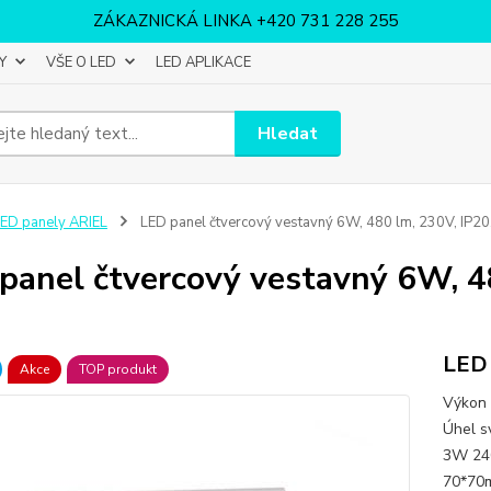
ZÁKAZNICKÁ LINKA +420 731 228 255
Y
VŠE O LED
LED APLIKACE
Hledat
ED panely ARIEL
LED panel čtvercový vestavný 6W, 480 lm, 230V, IP20, 
panel čtvercový vestavný 6W, 48
LED 
Akce
TOP produkt
Výkon 
Úhel s
3W 
70*70m