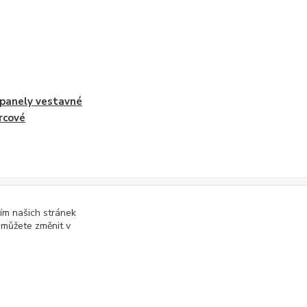
panely vestavné
rcové
ím našich stránek
online; v případě technického výpadku pak nejpozději do 48 hodin
.
 můžete změnit v
Vytvořeno na
Eshop-rychle.cz