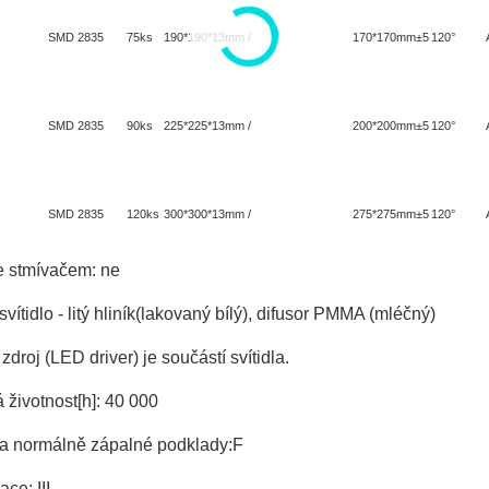
SMD 2835 75ks
190*190*13mm / 170*170mm±5
120°
SMD 2835 90ks
225*225*13mm / 200*200mm±5
120°
SMD 2835 120ks
300*300*13mm / 275*275mm±5
120°
e stmívačem: ne
 svítidlo - litý hliník(lakovaný bílý), difusor PMMA (mléčný)
zdroj (LED driver) je součástí svítidla.
životnost[h]: 40 000
a normálně zápalné podklady:F
ace: III