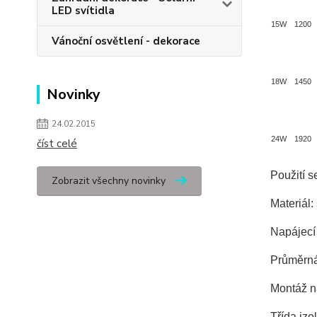
LED svítidla
15W
1200
Vánoční osvětlení - dekorace
18W
1450
Novinky
24.02.2015
24W
1920
číst celé
Použití s
Zobrazit všechny novinky
Materiál:
Napájecí 
Průměrná 
Montáž n
Třída izol