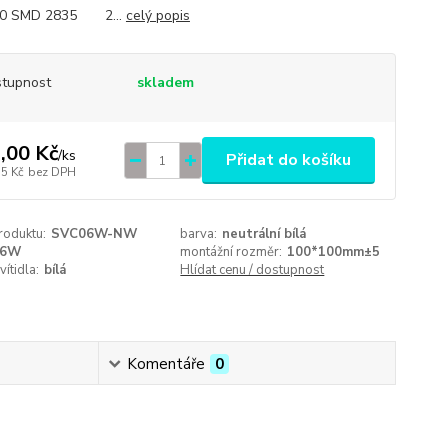
0 SMD 2835 2...
celý popis
tupnost
skladem
,00 Kč
/
ks
Přidat do košíku
55 Kč
bez DPH
roduktu:
SVC06W-NW
barva:
neutrální bílá
6W
montážní rozměr:
100*100mm±5
vítidla:
bílá
Hlídat cenu / dostupnost
Komentáře
0