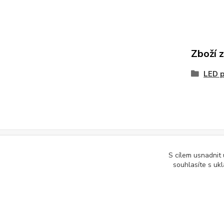
Zboží 
LED p
S cílem usnadnit
Podle zákona o evidenci tržeb je prodávající povinen vystavit kupuj
souhlasíte s uk