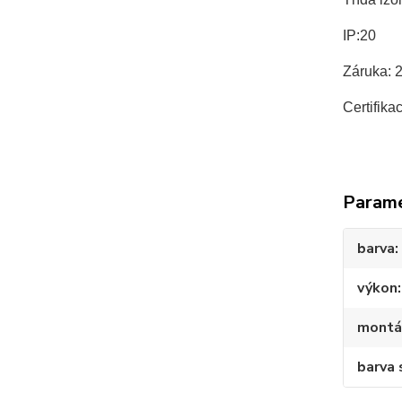
IP:20
Záruka: 
Certifika
Param
barva
výkon
montá
barva 