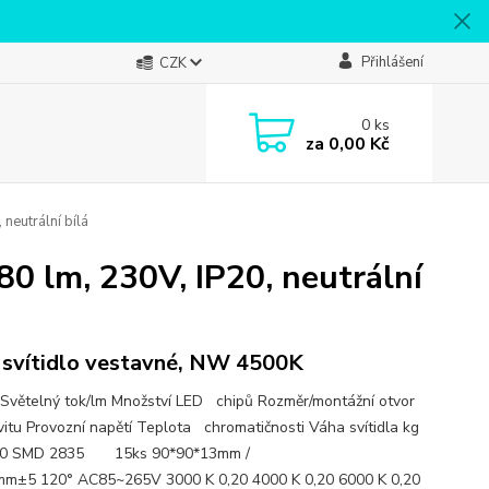
Přihlášení
CZK
0
ks
za
0,00 Kč
neutrální bílá
0 lm, 230V, IP20, neutrální
svítidlo vestavné, NW 4500K
Světelný tok/lm Množství LED chipů Rozměr/montážní otvor
vitu Provozní napětí Teplota chromatičnosti Váha svítidla kg
240 SMD 2835 15ks 90*90*13mm /
m±5 120° AC85~265V 3000 K 0,20 4000 K 0,20 6000 K 0,20