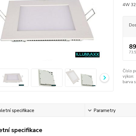
4W 32
Dos
89
73,
Číslo p
výkon:
barva s
etní specifikace
Parametry
tní specifikace