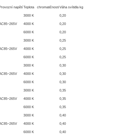
Provozní napětí
Teplota chromatičnosti
Váha svítidla kg
3000 K
0,20
AC85~265V
4000 K
0,20
6000 K
0,20
3000 K
0,25
AC85~265V
4000 K
0,25
6000 K
0,25
3000 K
0,30
AC85~265V
4000 K
0,30
6000 K
0,30
3000 K
0,35
AC85~265V
4000 K
0,35
6000 K
0,35
3000 K
0,40
AC85~265V
4000 K
0,40
6000 K
0,40