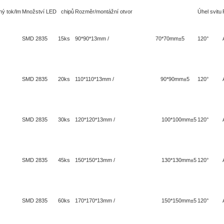
ný tok/lm
Množství LED chipů
Rozměr/montážní otvor
Úhel svitu
SMD 2835 15ks
90*90*13mm / 70*70mm±5
120°
SMD 2835 20ks
110*110*13mm / 90*90mm±5
120°
SMD 2835 30ks
120*120*13mm / 100*100mm±5
120°
SMD 2835 45ks
150*150*13mm / 130*130mm±5
120°
SMD 2835 60ks
170*170*13mm / 150*150mm±5
120°