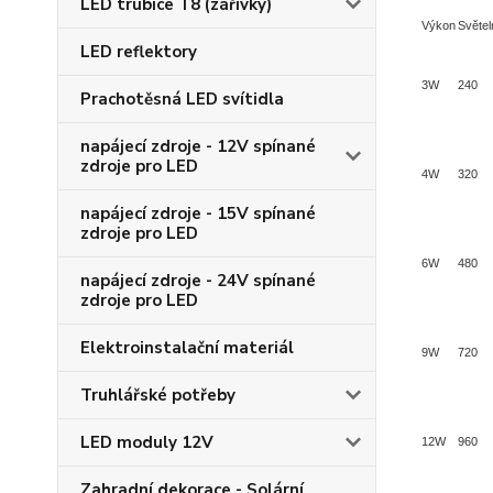
LED trubice T8 (zářivky)
Výkon
Světel
LED reflektory
3W
240
Prachotěsná LED svítidla
napájecí zdroje - 12V spínané
zdroje pro LED
4W
320
napájecí zdroje - 15V spínané
zdroje pro LED
6W
480
napájecí zdroje - 24V spínané
zdroje pro LED
Elektroinstalační materiál
9W
720
Truhlářské potřeby
LED moduly 12V
12W
960
Zahradní dekorace - Solární