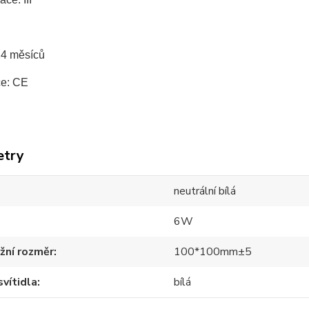
24 měsíců
ce: CE
etry
neutrální bílá
6W
žní rozměr
100*100mm±5
svítidla
bílá