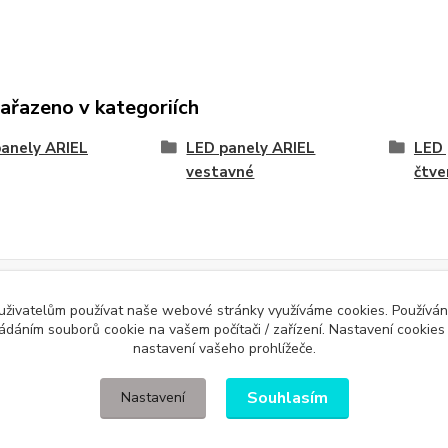
zařazeno v kategoriích
anely ARIEL
LED panely ARIEL
LED 
vestavné
čtve
Evidence Tržeb
 uživatelům používat naše webové stránky využíváme cookies. Používán
ícímu účtenku. Zároveň je povinen zaevidovat přijatou tržbu u správce daně 
ládáním souborů cookie na vašem počítači / zařízení. Nastavení cookies
nastavení vašeho prohlížeče.
Souhlasím
Nastavení