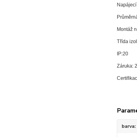
Napájecí 
Průměrná 
Montáž n
Třída izol
IP:20
Záruka: 
Certifika
Param
barva