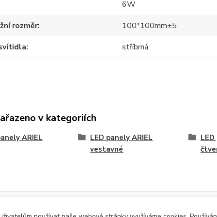
6W
žní rozměr
100*100mm±5
svítidla
stříbrná
zařazeno v kategoriích
anely ARIEL
LED panely ARIEL
LED 
vestavné
čtve
Evidence Tržeb
 uživatelům používat naše webové stránky využíváme cookies. Používán