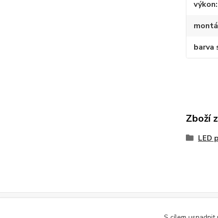
výkon
montá
barva 
Zboží 
LED p
S cílem usnadnit