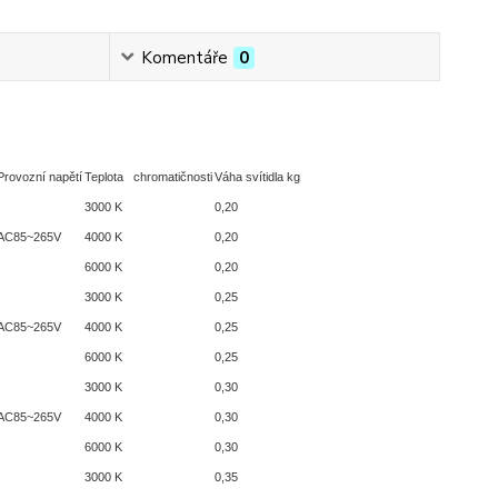
Komentáře
0
Provozní napětí
Teplota chromatičnosti
Váha svítidla kg
3000 K
0,20
AC85~265V
4000 K
0,20
6000 K
0,20
3000 K
0,25
AC85~265V
4000 K
0,25
6000 K
0,25
3000 K
0,30
AC85~265V
4000 K
0,30
6000 K
0,30
3000 K
0,35