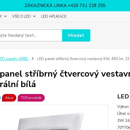
ZÁKAZNICKÁ LINKA +420 731 228 255
Y
VŠE O LED
LED APLIKACE
Hledat
ED panely ARIEL
LED panel stříbrný čtvercový vestavný 6W, 480 lm, 230V
panel stříbrný čtvercový vestav
rální bílá
LED 
Akce
TOP produkt
Výkon 
Úhel s
3W 
70*70m