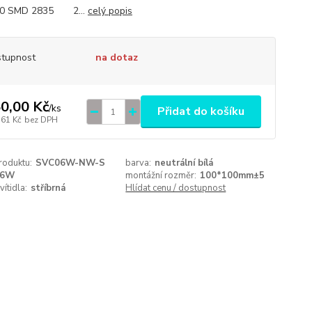
0 SMD 2835 2...
celý popis
tupnost
na dotaz
0,00 Kč
/
ks
Přidat do košíku
,61 Kč
bez DPH
roduktu:
SVC06W-NW-S
barva:
neutrální bílá
6W
montážní rozměr:
100*100mm±5
vítidla:
stříbrná
Hlídat cenu / dostupnost