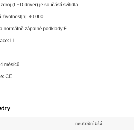
zdroj (LED driver) je součástí svítidla.
životnost[h]: 40 000
a normálně zápalné podklady:F
ace: III
24 měsíců
ce: CE
etry
neutrální bílá