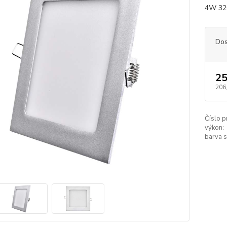
4W 32
Dos
25
206
Číslo p
výkon:
barva s