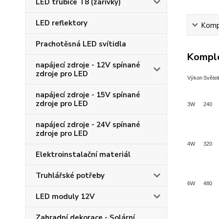
LED trubice T8 (zářivky)
LED reflektory
Kompl
Prachotěsná LED svítidla
Komple
napájecí zdroje - 12V spínané
zdroje pro LED
Výkon
Světel
napájecí zdroje - 15V spínané
zdroje pro LED
3W
240
napájecí zdroje - 24V spínané
zdroje pro LED
4W
320
Elektroinstalační materiál
Truhlářské potřeby
6W
480
LED moduly 12V
Zahradní dekorace - Solární