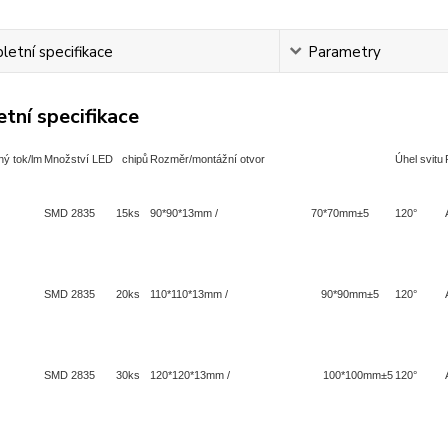
etní specifikace
Parametry
tní specifikace
ný tok/lm
Množství LED chipů
Rozměr/montážní otvor
Úhel svitu
SMD 2835 15ks
90*90*13mm / 70*70mm±5
120°
SMD 2835 20ks
110*110*13mm / 90*90mm±5
120°
SMD 2835 30ks
120*120*13mm / 100*100mm±5
120°