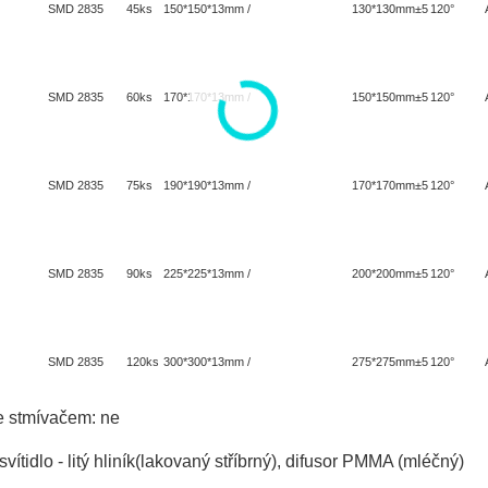
SMD 2835 45ks
150*150*13mm / 130*130mm±5
120°
SMD 2835 60ks
170*170*13mm / 150*150mm±5
120°
SMD 2835 75ks
190*190*13mm / 170*170mm±5
120°
SMD 2835 90ks
225*225*13mm / 200*200mm±5
120°
SMD 2835 120ks
300*300*13mm / 275*275mm±5
120°
e stmívačem: ne
 svítidlo - litý hliník(lakovaný stříbrný), difusor PMMA (mléčný)