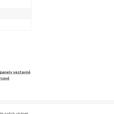
panely vestavné
rcové
ím našich stránek