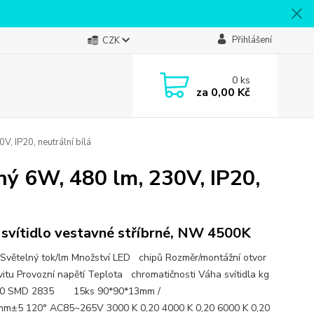
Přihlášení
CZK
0
ks
za
0,00 Kč
, IP20, neutrální bílá
ný 6W, 480 lm, 230V, IP20,
svítidlo vestavné stříbrné, NW 4500K
Světelný tok/lm Množství LED chipů Rozměr/montážní otvor
vitu Provozní napětí Teplota chromatičnosti Váha svítidla kg
240 SMD 2835 15ks 90*90*13mm /
m±5 120° AC85~265V 3000 K 0,20 4000 K 0,20 6000 K 0,20