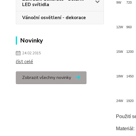
9W
720
LED svítidla
Vánoční osvětlení - dekorace
12W
960
Novinky
15W
1200
24.02.2015
číst celé
18W
1450
Zobrazit všechny novinky
24W
1920
Použití s
Materiál: