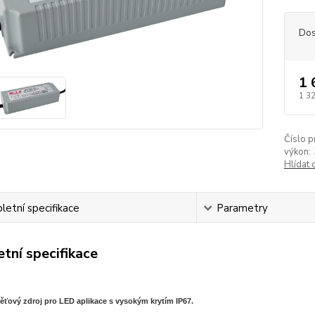
Dos
1 
1 3
Číslo p
výkon:
Hlídat 
etní specifikace
Parametry
tní specifikace
ěťový zdroj pro LED aplikace s vysokým krytím IP67.