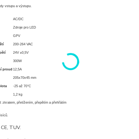
dy vstupu a výstupu.
AC/DC
Zdroje pro LED
GPV
ětí
200-264 VAC
pětí
24V ±0,5V
300W
í proud
12,5A
205x70x45 mm
plota
-25 až 70°C
1,2 kg
: zkratem, přetížením, přepětím a přehřátím
síců.
t CE, TUV.