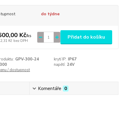
tupnost
do týdne
600,00 Kč
/
ks
Přidat do košíku
22,31 Kč
bez DPH
roduktu:
GPV-300-24
krytí IP:
IP67
300
napětí:
24V
cenu / dostupnost
Komentáře
0