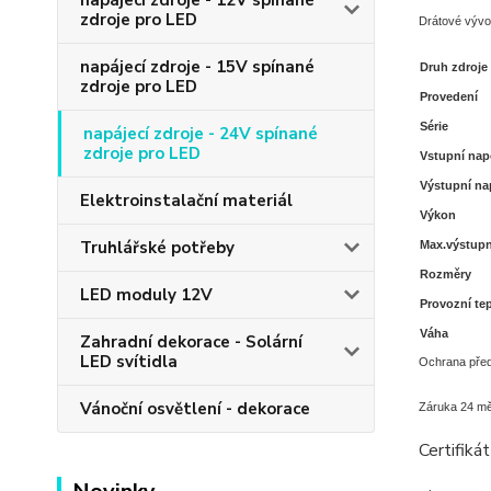
napájecí zdroje - 12V spínané
zdroje pro LED
Drátové vývo
napájecí zdroje - 15V spínané
Druh zdroje
zdroje pro LED
Provedení
Série
napájecí zdroje - 24V spínané
zdroje pro LED
Vstupní nap
Výstupní na
Elektroinstalační materiál
Výkon
Truhlářské potřeby
Max.výstupn
Rozměry
LED moduly 12V
Provozní te
Váha
Zahradní dekorace - Solární
LED svítidla
Ochrana před
Vánoční osvětlení - dekorace
Záruka 24 mě
Certifiká