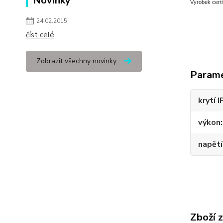
Novinky
Výrobek certi
24.02.2015
číst celé
Zobrazit všechny novinky
Param
krytí I
výkon
napětí
Zboží 