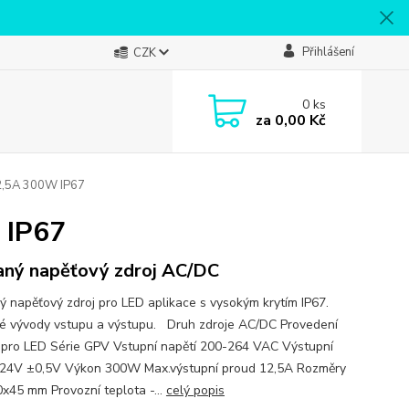
Přihlášení
CZK
0
ks
za
0,00 Kč
2,5A 300W IP67
 IP67
aný napěťový zdroj AC/DC
ý napěťový zdroj pro LED aplikace s vysokým krytím IP67.
é vývody vstupu a výstupu. Druh zdroje AC/DC Provedení
 pro LED Série GPV Vstupní napětí 200-264 VAC Výstupní
 24V ±0,5V Výkon 300W Max.výstupní proud 12,5A Rozměry
x45 mm Provozní teplota -...
celý popis