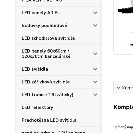
FILAMENT, RETRO
LED panely ARIEL
Bodovky podhledové
LED schodišťová svítidla
LED panely 60x60cm /
120x30cm kancelářské
LED svítidla
LED zářivková svítidla
Kompl
LED trubice T8 (zářivky)
Komple
LED reflektory
Prachotěsná LED svítidla
S
pínaný nap