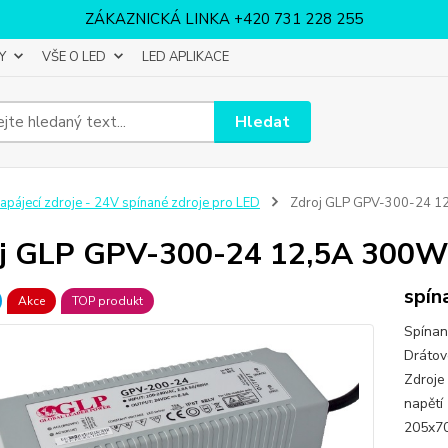
ZÁKAZNICKÁ LINKA +420 731 228 255
Y
VŠE O LED
LED APLIKACE
Hledat
apájecí zdroje - 24V spínané zdroje pro LED
Zdroj GLP GPV-300-24 1
j GLP GPV-300-24 12,5A 300W
spín
Akce
TOP produkt
Spínan
Drátov
Zdroje
napětí
205x70