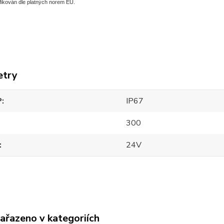
fikován dle platných norem EU.
etry
P
IP67
300
24V
zařazeno v kategoriích