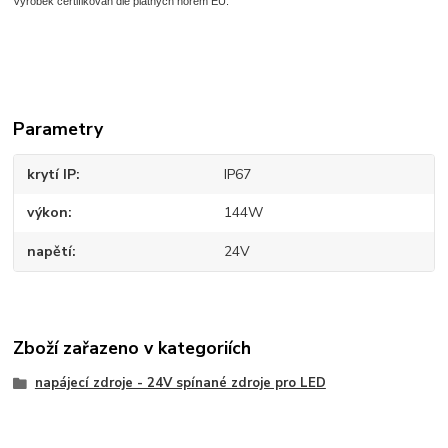
Výrobek certifikován dle platných norem EU.
Parametry
krytí IP
IP67
výkon
144W
napětí
24V
Zboží zařazeno v kategoriích
napájecí zdroje - 24V spínané zdroje pro LED