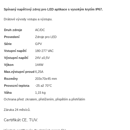
S
pínaný napěťový zdroj pro LED aplikace s vysokým krytím IP67.
Drátové vývody vstupu a výstupu.
Druh zdroje
AC/DC
Provedení
Zdroje pro LED
Série
GPV
Vstupní napětí
180-277 VAC
Výstupní napětí
24V ±0,5V
Výkon
144W
Max.výstupní proud
6,25A
Rozměry
203x70x45 mm
Provozní teplota
-25 až 70°C
Váha
1,15 kg
Ochrana před: zkratem, přetížením, přepětím a přehřátím
Záruka 24 měsíců.
Certifikát CE, TUV.