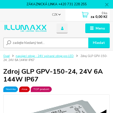
ZÁKAZNICKÁ LINKA +420 731 228 255
0
ks
CZK
za
0,00 Kč
Menu
Hledat
Úvod
napájecí zdroje - 24V spínané zdroje pro LED
Zdroj GLP GPV-150-
24, 24V 6A 144W IP67
Zdroj GLP GPV-150-24, 24V 6A
144W IP67
Novinka
Akce
TOP produkt