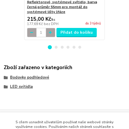
Reflektorové, systémové svítidlo, barva
Reflektorov
černá průměr 55mm pro montáž do
černá prům
systémové lišty 1fáze
systémové l
215,00 Kč
290,00 K
/
ks
do 3 týdnů
177,69 Kč
bez DPH
239,67 Kč
be
Přidat do košíku
Zboží zařazeno v kategoriích
Bodovky podhledové
LED svítidla
Evidence Tržeb
S cílem usnadnit uživatelům používat naše webové stránky
Podle zákona o evidenci tržeb je prodávající povinen vystavit
využíváme cookies. Používáním našich stránek souhlasíte s
kupujícímu účtenku. Zároveň je povinen zaevidovat přijatou tržbu u