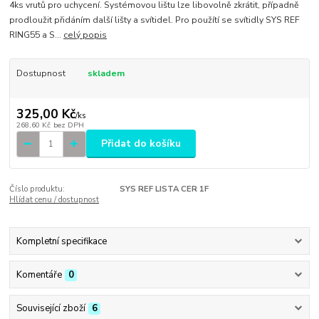
4ks vrutů pro uchycení. Systémovou lištu lze libovolně zkrátit, případně
prodloužit přidáním další lišty a svítidel. Pro použítí se svítidly SYS REF
RING55 a S...
celý popis
Dostupnost
skladem
325,00 Kč
/
ks
268,60 Kč
bez DPH
Přidat do košíku
Číslo produktu:
SYS REF LISTA CER 1F
Hlídat cenu / dostupnost
Kompletní specifikace
Komentáře
0
Související zboží
6