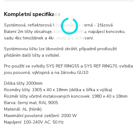
Kompletní specifikace
Systémová, reflektorová lišta, kolejnice černá - 1fázová
Balení 2m lišty obsahuje, koncovku profilu, napájecí koncovku,
sadu 4ks hmoždinek a 4ks vrutů pro uchycení.
Systémovou lištu lze libovolně zkrátit, případně prodloužit
přidáním další lišty a svítidel.
Pro použítí se svítidly SYS REF RING55 a SYS REF RING70, svítidla
jsou posuvná, výklopná a na žárovku GU10
Délka lišty 2000mm
Rozměry lišty: 1905 x 40 x 18mm (délka x šířka x výška)
Rozměr lišty včetně instalovaných koncovek: 1980 x 40 x 18mm
Barva: černý mat, RAL 9005
Materiál: AL (hliník)
Maximální povolené zatížení: 2000 W
Napájení: 100-240V AC, 50 Hz