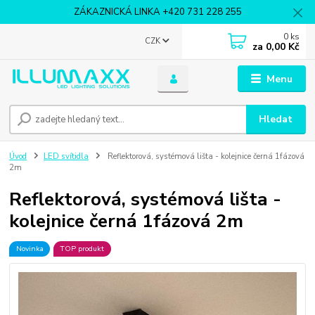
ZÁKAZNICKÁ LINKA +420 731 228 255
0
ks
CZK
za
0,00 Kč
Menu
Hledat
Úvod
LED svítidla
Reflektorová, systémová lišta - kolejnice černá 1fázová
2m
Reflektorová, systémová lišta -
kolejnice černá 1fázová 2m
Novinka
TOP produkt