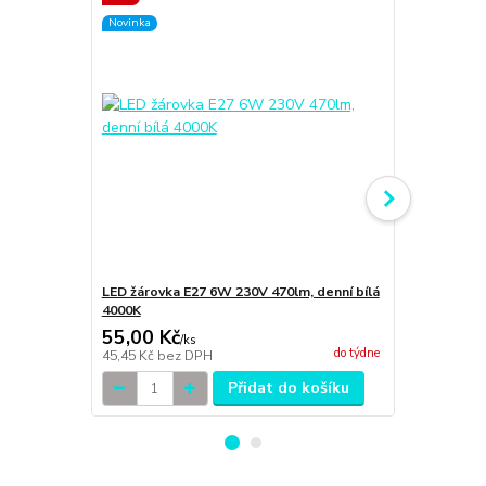
Novinka
Novinka
LED žárovka E27 6W 230V 470lm, denní bílá
LED žárovka
4000K
3000K
55,00 Kč
55,00 Kč
/
ks
do týdne
45,45 Kč
bez DPH
45,45 Kč
bez
Přidat do košíku