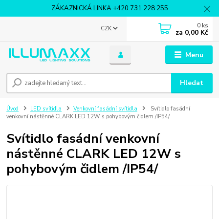
ZÁKAZNICKÁ LINKA +420 731 228 255
0
ks
CZK
za
0,00 Kč
Menu
Hledat
Úvod
LED svítidla
Venkovní fasádní svítidla
Svítidlo fasádní
venkovní nástěnné CLARK LED 12W s pohybovým čidlem /IP54/
Svítidlo fasádní venkovní
nástěnné CLARK LED 12W s
pohybovým čidlem /IP54/