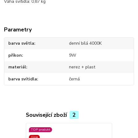
Váha svítidla: 0,87 kg
Parametry
barva světla
denní bílá 4000K
příkon
9W
materiál
nerez + plast
barva svítidla
černá
Související zboží
2
TOP produkt
TOP produkt
Akce
Akce