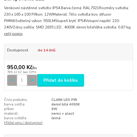
Venkovní nástěnné svítidlo IP54.Barva černá: RAL7021Rozměry svítidla:
230 x 165 x 100 Příkon: 12WMateriál: Tělo svítidla kov, difuzor
PMMASvětelný výkon: 550LMStupeň krytí: IP54Vstupní napětí: 220-
240VZdroj světla: SMD 2835 LED , 4000K denní bíláVáha svítidla: 0,87 kg
celý popis
Dostupnost
do 14 dnů
950,00 Kč
/
ks
785,12 Kč
bez DPH
Přidat do košíku
Číslo produktu:
CLARK LED PIR
barva světla:
denní bílá 4000K
příkon:
9W
materiál:
nerez + plast
barva svítidla:
černá
Hlídat cenu / dostupnost