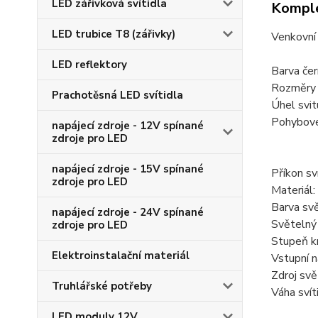
LED zářivková svítidla
Komple
LED trubice T8 (zářivky)
Venkovní 
LED reflektory
Barva če
Rozměry 
Prachotěsná LED svítidla
Úhel svi
Pohybové
napájecí zdroje - 12V spínané
zdroje pro LED
citl
čas 
napájecí zdroje - 15V spínané
Příkon sv
zdroje pro LED
Materiál:
Barva sv
napájecí zdroje - 24V spínané
Světelný
zdroje pro LED
Stupeň kr
Elektroinstalační materiál
Vstupní 
Zdroj sv
Truhlářské potřeby
Váha svít
LED moduly 12V