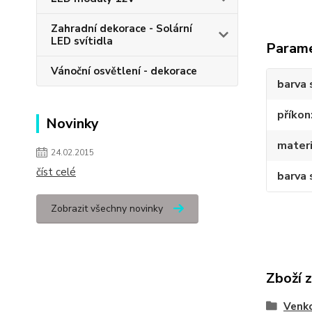
Zahradní dekorace - Solární
LED svítidla
Param
Vánoční osvětlení - dekorace
barva 
příkon
Novinky
materi
24.02.2015
číst celé
barva 
Zobrazit všechny novinky
Zboží 
Venko