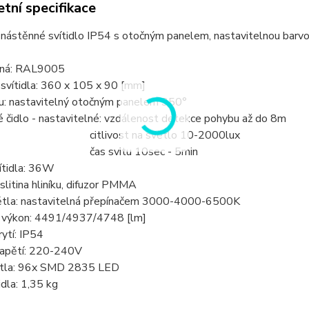
tní specifikace
nástěnné svítidlo IP54 s otočným panelem, nastavitelnou barvo
rná: RAL9005
svítidla: 360 x 105 x 90 [mm]
tu: nastavitelný otočným panelem 350°
 čidlo - nastavitelné: vzdálenost detekce pohybu až do 8m
ivost na světlo 10-2000lux
svitu 10sec - 5min
ítidla: 36W
 slitina hliníku, difuzor PMMA
ětla: nastavitelná přepínačem 3000-4000-6500K
 výkon: 4491/4937/4748 [lm]
ytí: IP54
napětí: 220-240V
ětla: 96x SMD 2835 LED
idla: 1,35 kg