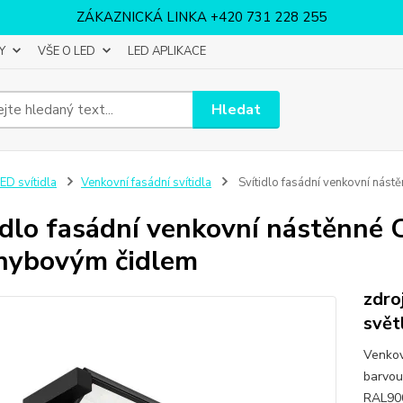
ZÁKAZNICKÁ LINKA +420 731 228 255
Y
VŠE O LED
LED APLIKACE
Hledat
ED svítidla
Venkovní fasádní svítidla
Svítidlo fasádní venkovní ná
idlo fasádní venkovní nástěnn
hybovým čidlem
zdro
svět
Venkov
barvou
RAL900