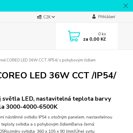
Přihlášení
CZK
0
ks
za
0,00 Kč
stěnné COREO LED 36W CCT /IP54/ s pohybovým čidlem
é COREO LED 36W CCT /IP54/
j světla LED, nastavitelná teplota barvy
la 3000-4000-6500K
ní nástěnné svítidlo IP54 s otočným panelem, nastavitelnou
 teploty svítidla a s pohybovým čidlemBarva černá:
5Rozměry svítidla: 360 x 105 x 90 [mm]Úhel svitu: