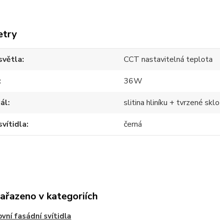
etry
světla
CCT nastavitelná teplota
36W
ál
slitina hliníku + tvrzené sklo
svítidla
černá
zařazeno v kategoriích
vní fasádní svítidla