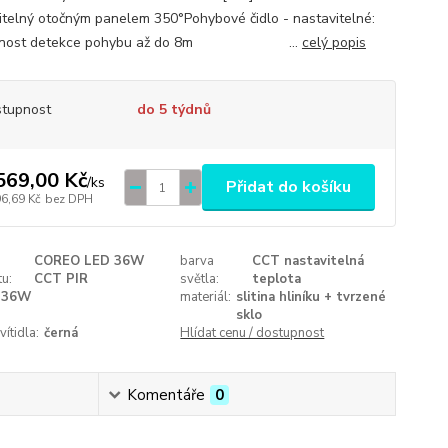
itelný otočným panelem 350°Pohybové čidlo - nastavitelné:
lenost detekce pohybu až do 8m ...
celý popis
tupnost
do 5 týdnů
569,00 Kč
/
ks
Přidat do košíku
96,69 Kč
bez DPH
COREO LED 36W
barva
CCT nastavitelná
u:
CCT PIR
světla:
teplota
36W
materiál:
slitina hliníku + tvrzené
sklo
vítidla:
černá
Hlídat cenu / dostupnost
Komentáře
0