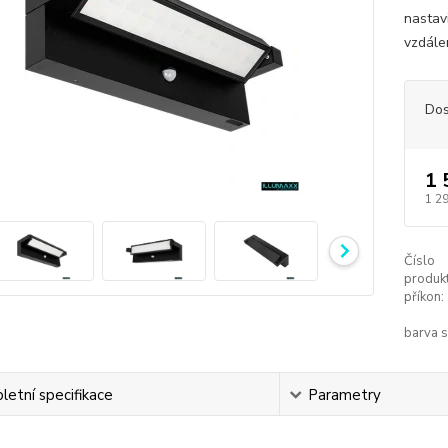
nastav
vzdá
Dos
1 
1 2
Číslo
produkt
příkon:
barva s
etní specifikace
Parametry