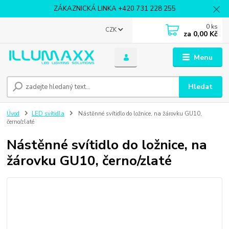
ZÁKAZNICKÁ LINKA +420 731 228 255
0
ks
CZK
za
0,00 Kč
Menu
Hledat
Úvod
LED svítidla
Nástěnné svítidlo do ložnice, na žárovku GU10,
černo/zlaté
Nástěnné svítidlo do ložnice, na
žárovku GU10, černo/zlaté