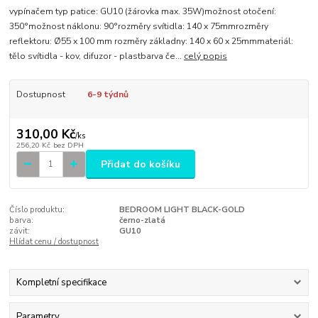
vypínačem typ patice: GU10 (žárovka max. 35W)možnost otočení:
350°možnost náklonu: 90°rozměry svítidla: 140 x 75mmrozměry
reflektoru: Ø55 x 100 mm rozměry základny: 140 x 60 x 25mmmateriál:
tělo svítidla - kov, difuzor - plastbarva če...
celý popis
Dostupnost
6-9 týdnů
310,00 Kč
/
ks
256,20 Kč
bez DPH
Přidat do košíku
Číslo produktu:
BEDROOM LIGHT BLACK-GOLD
barva:
černo-zlatá
závit:
GU10
Hlídat cenu / dostupnost
Kompletní specifikace
Parametry