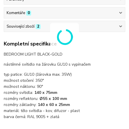
Komentáře
0
Související zboží
2
Kompletní specifikace
BEDROOM LIGHT BLACK-GOLD
nástěnné svítidlo na žárovku GU10 s vypínačem
typ patice: GU10 (žárovka max. 35W)
možnost otočení: 350°
možnost náklonu: 90°
rozměry svítidla:
140 x 75mm
rozměry reflektoru:
Ø
55 x 100 mm
rozměry základny:
140 x 60
x 25mm
materiál: tělo svítidla - kov, difuzor - plast
barva černá: RAL 9005 + zlatá