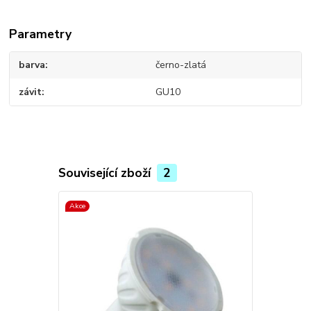
Parametry
barva
černo-zlatá
závit
GU10
Související zboží
2
Akce
Akce