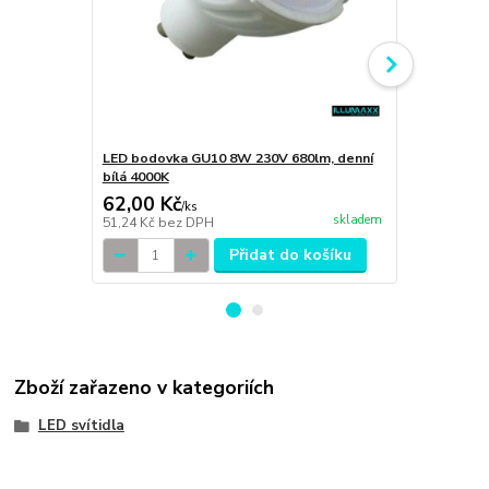
LED bodovka GU10 8W 230V 680lm, denní
LED bodovka
bílá 4000K
bílá 3000K
62,00 Kč
89,00 Kč
/
ks
skladem
51,24 Kč
bez DPH
73,55 Kč
bez
Přidat do košíku
Zboží zařazeno v kategoriích
LED svítidla