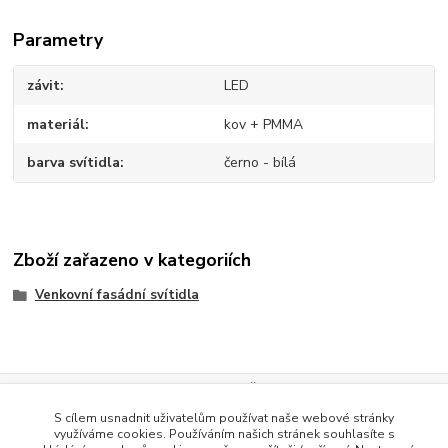
Parametry
závit
LED
materiál
kov + PMMA
barva svítidla
černo - bílá
Zboží zařazeno v kategoriích
Venkovní fasádní svítidla
Evidence Tržeb
S cílem usnadnit uživatelům používat naše webové stránky
Podle zákona o evidenci tržeb je prodávající povinen vystavit
využíváme cookies. Používáním našich stránek souhlasíte s
kupujícímu účtenku. Zároveň je povinen zaevidovat přijatou tržbu u