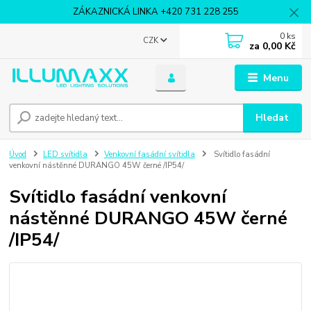
ZÁKAZNICKÁ LINKA +420 731 228 255
0
ks
CZK
za
0,00 Kč
Menu
Hledat
Úvod
LED svítidla
Venkovní fasádní svítidla
Svítidlo fasádní
venkovní nástěnné DURANGO 45W černé /IP54/
Svítidlo fasádní venkovní
nástěnné DURANGO 45W černé
/IP54/