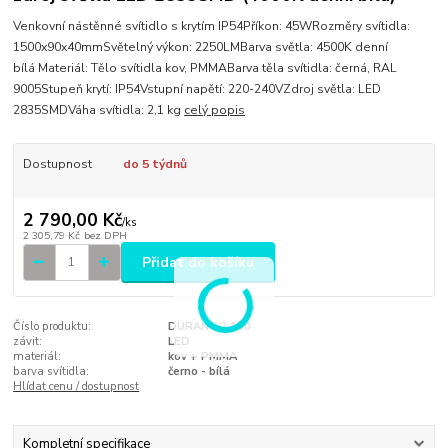
Venkovní nástěnné svítidlo s krytím IP54Příkon: 45WRozměry svítidla:
1500x90x40mmSvětelný výkon: 2250LMBarva světla: 4500K denní
bílá Materiál: Tělo svítidla kov, PMMABarva těla svítidla: černá, RAL
9005Stupeň krytí: IP54Vstupní napětí: 220-240VZdroj světla: LED
2835SMDVáha svítidla: 2,1 kg
celý popis
Dostupnost
do 5 týdnů
2 790,00 Kč
/
ks
2 305,79 Kč
bez DPH
Přidat do košíku
Číslo produktu:
DURANGO 150
závit:
LED
materiál:
kov + PMMA
barva svítidla:
černo - bílá
Hlídat cenu / dostupnost
Kompletní specifikace