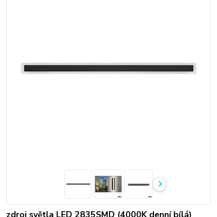
zdroj světla LED 2835SMD (4000K denní bílá)