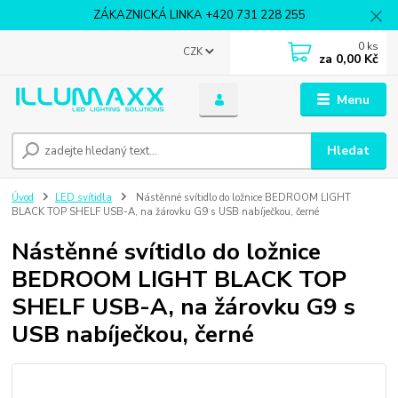
ZÁKAZNICKÁ LINKA +420 731 228 255
0
ks
CZK
za
0,00 Kč
Menu
Hledat
Úvod
LED svítidla
Nástěnné svítidlo do ložnice BEDROOM LIGHT
BLACK TOP SHELF USB-A, na žárovku G9 s USB nabíječkou, černé
Nástěnné svítidlo do ložnice
BEDROOM LIGHT BLACK TOP
SHELF USB-A, na žárovku G9 s
USB nabíječkou, černé