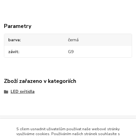
Parametry
barva
černá
závit
G9
Zboží zařazeno v kategoriích
LED svítidla
Evidence Tržeb
S cílem usnadnit uživatelům používat naše webové stránky
Podle zákona o evidenci tržeb je prodávající povinen vystavit
využíváme cookies. Používáním našich stránek souhlasíte s