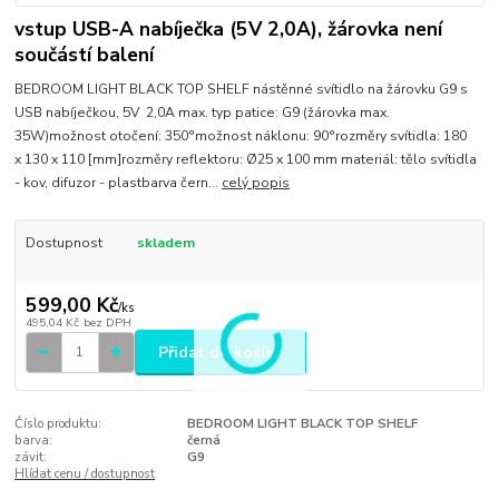
vstup USB-A nabíječka (5V 2,0A), žárovka není
součástí balení
BEDROOM LIGHT BLACK TOP SHELF nástěnné svítidlo na žárovku G9 s
USB nabíječkou, 5V 2,0A max. typ patice: G9 (žárovka max.
35W)možnost otočení: 350°možnost náklonu: 90°rozměry svítidla: 180
x 130 x 110 [mm]rozměry reflektoru: Ø25 x 100 mm materiál: tělo svítidla
- kov, difuzor - plastbarva čern...
celý popis
Dostupnost
skladem
599,00 Kč
/
ks
495,04 Kč
bez DPH
Přidat do košíku
Číslo produktu:
BEDROOM LIGHT BLACK TOP SHELF
barva:
černá
závit:
G9
Hlídat cenu / dostupnost