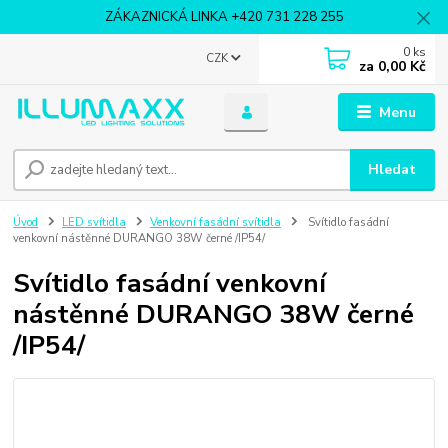
ZÁKAZNICKÁ LINKA +420 731 228 255
0
ks
CZK
za
0,00 Kč
Menu
Hledat
Úvod
LED svítidla
Venkovní fasádní svítidla
Svítidlo fasádní
venkovní nástěnné DURANGO 38W černé /IP54/
Svítidlo fasádní venkovní
nástěnné DURANGO 38W černé
/IP54/