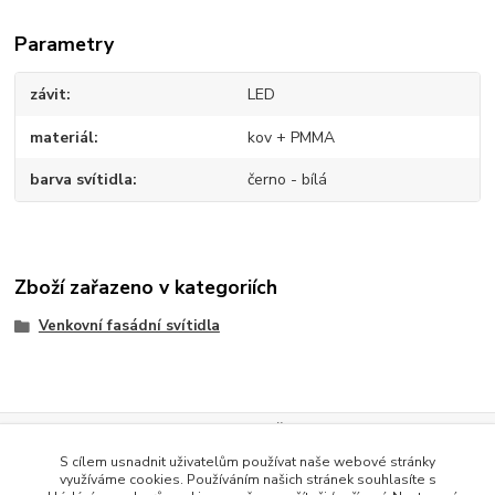
Parametry
závit
LED
materiál
kov + PMMA
barva svítidla
černo - bílá
Zboží zařazeno v kategoriích
Venkovní fasádní svítidla
Evidence Tržeb
S cílem usnadnit uživatelům používat naše webové stránky
Podle zákona o evidenci tržeb je prodávající povinen vystavit
využíváme cookies. Používáním našich stránek souhlasíte s
kupujícímu účtenku. Zároveň je povinen zaevidovat přijatou tržbu u