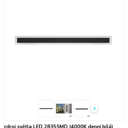
zdroj světla LED 2835SMD (4000K denní bílá)