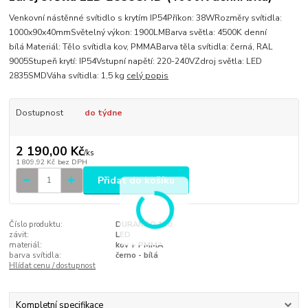
Venkovní nástěnné svítidlo s krytím IP54Příkon: 38WRozměry svítidla:
1000x90x40mmSvětelný výkon: 1900LMBarva světla: 4500K denní
bílá Materiál: Tělo svítidla kov, PMMABarva těla svítidla: černá, RAL
9005Stupeň krytí: IP54Vstupní napětí: 220-240VZdroj světla: LED
2835SMDVáha svítidla: 1,5 kg
celý popis
Dostupnost
do týdne
2 190,00 Kč
/
ks
1 809,92 Kč
bez DPH
Přidat do košíku
Číslo produktu:
DURANGO 100
závit:
LED
materiál:
kov + PMMA
barva svítidla:
černo - bílá
Hlídat cenu / dostupnost
Kompletní specifikace