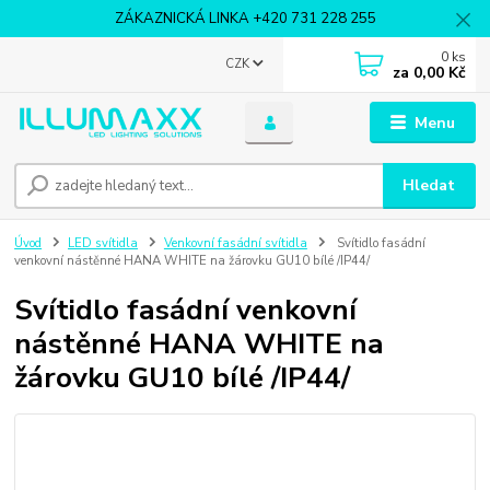
ZÁKAZNICKÁ LINKA +420 731 228 255
0
ks
CZK
za
0,00 Kč
Menu
Hledat
Úvod
LED svítidla
Venkovní fasádní svítidla
Svítidlo fasádní
venkovní nástěnné HANA WHITE na žárovku GU10 bílé /IP44/
Svítidlo fasádní venkovní
nástěnné HANA WHITE na
žárovku GU10 bílé /IP44/