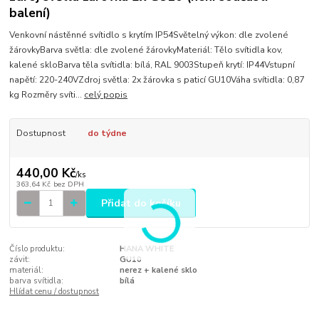
balení)
Venkovní nástěnné svítidlo s krytím IP54Světelný výkon: dle zvolené
žárovkyBarva světla: dle zvolené žárovkyMateriál: Tělo svítidla kov,
kalené skloBarva těla svítidla: bílá, RAL 9003Stupeň krytí: IP44Vstupní
napětí: 220-240VZdroj světla: 2x žárovka s paticí GU10Váha svítidla: 0,87
kg Rozměry svíti...
celý popis
Dostupnost
do týdne
440,00 Kč
/
ks
363,64 Kč
bez DPH
Přidat do košíku
Číslo produktu:
HANA WHITE
závit:
GU10
materiál:
nerez + kalené sklo
barva svítidla:
bílá
Hlídat cenu / dostupnost