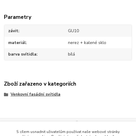
Parametry
závit
GU10
materiál
nerez + kalené sklo
barva svítidla
bílá
Zboží zařazeno v kategoriích
Venkovní fasádní svítidla
Evidence Tržeb
S cílem usnadnit uživatelům používat naše webové stránky
Podle zákona o evidenci tržeb je prodávající povinen vystavit