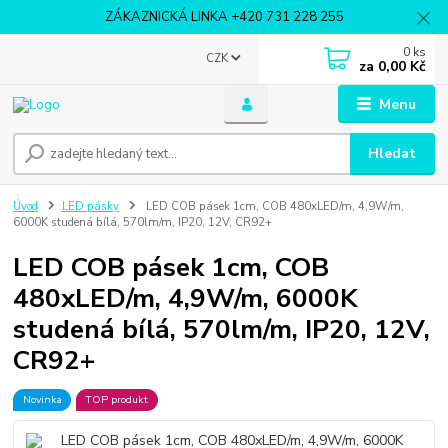
ZÁKAZNICKÁ LINKA +420 731 228 255
0
ks
CZK
za
0,00 Kč
Menu
Hledat
Úvod
LED pásky
LED COB pásek 1cm, COB 480xLED/m, 4,9W/m,
6000K studená bílá, 570lm/m, IP20, 12V, CR92+
LED COB pásek 1cm, COB
480xLED/m, 4,9W/m, 6000K
studená bílá, 570lm/m, IP20, 12V,
CR92+
Novinka
TOP produkt