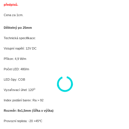
předpisů.
Cena za 1cm.
Dělitelný po 25mm
Technická specifikace:
Vstupní napětí: 12V DC
Příkon: 4,9 W/m
Počet LED: 480/m
LED čipy: COB
O
Vyzařovací úhel: 120
Index podání barev: Ra > 92
Rozměr: 8x1,5mm (šířka x výška)
o
Provozní teplota: -20 +45
C