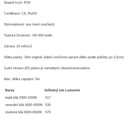
Stupeň krytí: IP20
Certifikace: CE, RoHS
Stmívatelnost: ano (není součástí)
Typická životnost: >50 000 hodin
Záruka: 24 měsíců
Délka pásky: 30m originál. balení (možnost upravit délku podle potřeby po 2,5cm)
dní strana LED pásku je samolepící oboustranná páska
Za
Max. délka zapojení: 5m.
Barva
Světelný tok Lumen/m
teplá bílá 2900-3200K
517
neutrální bílá 4000-4500K
535
studená bílá 6000-6500K
570