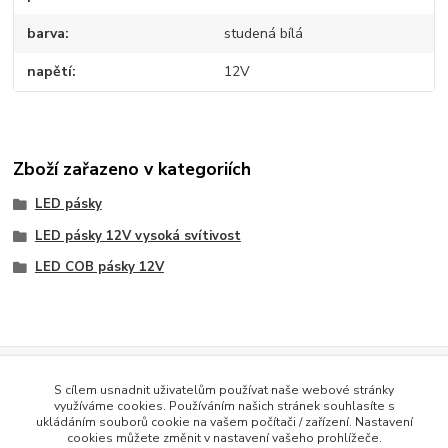
barva
studená bílá
napětí
12V
Zboží zařazeno v kategoriích
LED pásky
LED pásky 12V vysoká svítivost
LED COB pásky 12V
Evidence Tržeb
S cílem usnadnit uživatelům používat naše webové stránky
Podle zákona o evidenci tržeb je prodávající povinen vystavit
využíváme cookies. Používáním našich stránek souhlasíte s
kupujícímu účtenku. Zároveň je povinen zaevidovat přijatou tržbu u
ukládáním souborů cookie na vašem počítači / zařízení. Nastavení
správce daně online; v případě technického výpadku pak nejpozději do
cookies můžete změnit v nastavení vašeho prohlížeče.