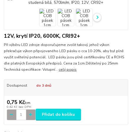
12V, krytí IP20, 6000K, CRI92+
Při výběru LED zdroje doporučujeme zvolit takový, jehož výkon
překračuje výkon připojovaného LED pásku o cca 10-20%, aby byl plně
využit světelný potenciál. LED pásky jsou plně certifikovány CE a ROHS
dle platných Evropských předpisů. Cena za 1cm.Dělitelný po 25mm
Technická specifikace: Vstupní...
celý popis
Dostupnost
do 3 dnů
0,75 Kč
/
cm
0,62 Kč
bez DPH
Přidat do košíku