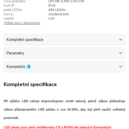
Číslo produktu:
LPCOB-4,9W-12V-CW
krytí IP:
IP20
počet LED/m:
480 LED/m
barva:
studená bílá
napětí:
12V
Hlídat cenu / dostupnost
Kompletní specifikace
Parametry
Komentáře
0
Kompletní specifikace
Při výběru LED zdroje doporučujeme zvolit takový, jehož výkon překračuje
výkon připojovaného LED pásku o cca 10-20%, aby byl plně využit světelný
potenciál.
LED pásky jsou plně certifikovány CE a ROHS dle platných Evropských