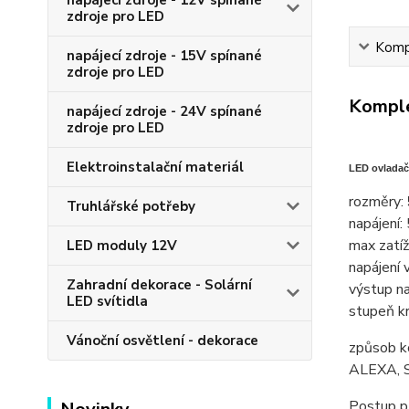
napájecí zdroje - 12V spínané
zdroje pro LED
Kompl
napájecí zdroje - 15V spínané
zdroje pro LED
Komple
napájecí zdroje - 24V spínané
zdroje pro LED
Elektroinstalační materiál
LED ovladač
rozměry:
Truhlářské potřeby
napájení:
max zatí
LED moduly 12V
napájení 
Zahradní dekorace - Solární
výstup n
LED svítidla
stupeň kr
Vánoční osvětlení - dekorace
způsob k
ALEXA, Si
Postup př