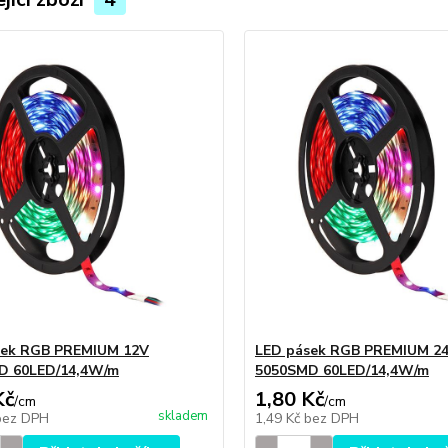
sek RGB PREMIUM 12V
LED pásek RGB PREMIUM 2
D 60LED/14,4W/m
5050SMD 60LED/14,4W/m
Kč
1,80 Kč
/
cm
/
cm
skladem
bez DPH
1,49 Kč
bez DPH