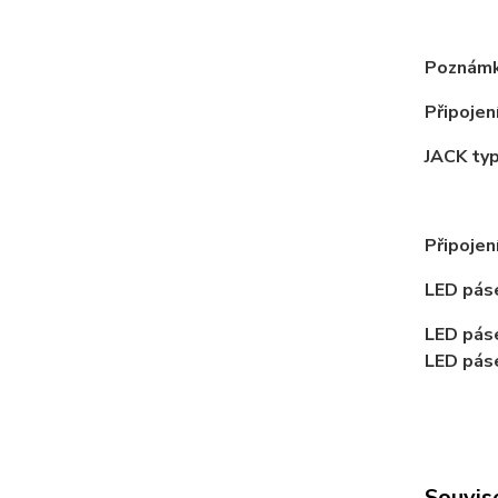
Poznámk
Připojení
JACK typ
Připojen
LED páse
LED páse
LED páse
Souvise