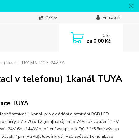
Přihlášení
CZK
0
ks
za
0,00 Kč
fonu) 1kanál TUYA MINI DC 5-24V 6A
aci v telefonu) 1kanál TUYA
kace TUYA
ladač stmívač 1 kanál, pro ovládání a stmívání RGB LED
 rozměry: 57 x 26 x 12 [mm]napájení: 5-24Vmax zatížení: 12V
W), 24V 6A (144W)napájení vstup: jack DC 2,1/5,5mmvýstup
 pásek: 4pin (+GRB)stupeň krytí: IP20 způsob komunikace