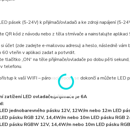
LED pásek (5-24V) k přijímači/ovladači a ke zdroji napájení (5-24V
te QR kód z návodu nebo z těla stmívače a nainstalujte aplikac
si účet (zde zadejte e-mailovou adresu) a heslo, následně vám b
 60 vteřin v aplikaci zadat a potvrdit.
 tlačítko „ON“ na těle přijímače/ovladače po dobu pěti sekund, p
 v telefonu.
přístup k vaší WIFI – párovací proces se dokončí a můžete LED
í zatížení LED ovladače/přijímače je 6A
d:
LED jednobarevného pásku 12V, 12W/m nebo 12m LED pá
LED pásku RGB 12V, 14,4W/m nebo 10m LED pásku RGB 2
LED pásku RGBW 12V, 14,4W/m nebo 10m LED pásku RG