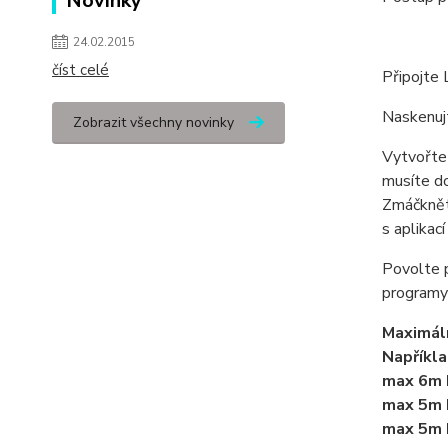
Novinky
24.02.2015
číst celé
Připojte 
Naskenuj
Zobrazit všechny novinky
Vytvořte 
musíte do
Zmáčkněte
s aplikací
Povolte 
programy
Maximáln
Napříkla
max 6m 
max 5m 
max 5m 