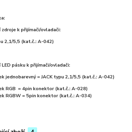
a:
 zdroje k přijímači/ovladači:
u 2,1/5,5 (kat.č.: A-042)
í LED pásku k přijímači/ovladači:
k jednobarevný = JACK typu 2,1/5,5 (kat.č.: A-042)
k RGB = 4pin konektor (kat.č.: A-028)
k RGBW = 5pin konektor (kat.č.: A-034)
jící zboží
4