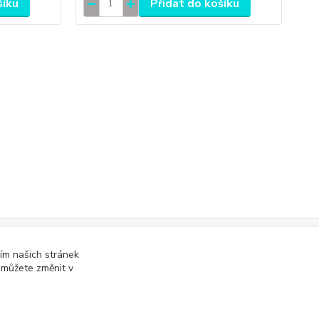
šíku
Přidat do košíku
ím našich stránek
online; v případě technického výpadku pak nejpozději do 48 hodin
.
 můžete změnit v