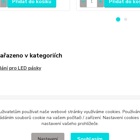
Přidat do košíku
Přidat do ko
zařazeno v kategoriích
ání pro LED pásky
Evidence Tržeb
 uživatelům používat naše webové stránky využíváme cookies. Používán
ícímu účtenku. Zároveň je povinen zaevidovat přijatou tržbu u správce daně 
ládáním souborů cookie na vašem počítači / zařízení. Nastavení cookies
nastavení vašeho prohlížeče.
Souhlasím
Nastavení