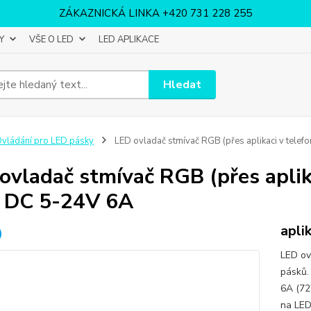
ZÁKAZNICKÁ LINKA +420 731 228 255
Y
VŠE O LED
LED APLIKACE
Hledat
vládání pro LED pásky
LED ovladač stmívač RGB (přes aplikaci v tele
ovladač stmívač RGB (přes aplik
 DC 5-24V 6A
apli
LED ov
pásků.
6A (72
na LED