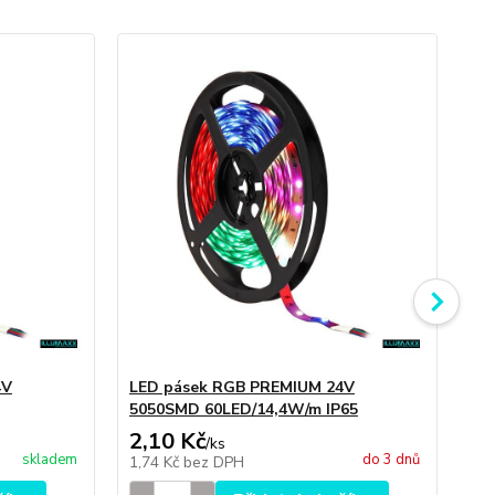
4V
LED pásek RGB PREMIUM 24V
LE
5050SMD 60LED/14,4W/m IP65
50
2,10 Kč
0,
/
ks
skladem
do 3 dnů
1,74 Kč
bez DPH
0,6