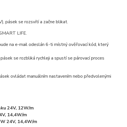
), pásek se rozsvítí a začne blikat.
i SMART LIFE.
ude na e-mail odeslán 6-ti místný ověřovací kód, který
ásek se rozbliká rychleji a spustí se párovací proces
 pásek ovládat manuálním nastavením nebo předvolenými
sku 24V, 12W/m
4V, 14,4W/m
BW 24V, 14,4W/m