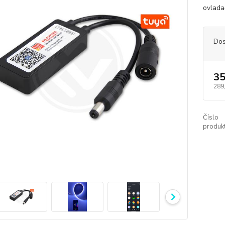
ovlada
Dos
35
289
Číslo
produkt