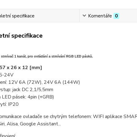
etní specifikace
Komentáře
0
tní specifikace
 stmívač 1 kanál, pro ovládání a stmívání RGB LED pásků.
57 x 26 x 12
[mm]
 5-24V
žení: 12V 6A (72W), 24V 6A (144W)
vstup: jack DC 2,1/5,5mm
a LED pásek: 4pin (+GRB)
ytí: IP20
omunikace ovladače se chytrým telefonem: WIFI aplikace SMART
ri, Alisa, Google Assistant...
ipojení: