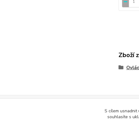
Zboží 
Ovlád
S cílem usnadnit
Podle zákona o evidenci tržeb je prodávající povinen vystavit kupuj
souhlasíte s uk