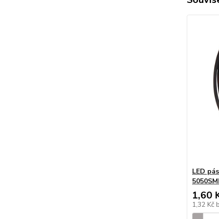
LED pá
5050SM
1,60 
1,32 Kč