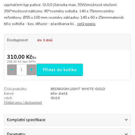
vypínačem typ patice: GU10 (žárovka max. 35W)možnost otočení:
350°možnost náklonu: 90°rozměry svítidla: 140 x 75mmrozměry
reflektoru: Ø55 x 100 mm rozměry základny: 140 x 60 x 25mmmateriál:
tělo svítidla - kov, difuzor - plastbarva bí...
celý popis
Dostupnost
do 3 dnů
310,00 Kč
/
ks
256,20 Kč
bez DPH
Přidat do košíku
Číslo produktu:
BEDROOM LIGHT WHITE-GOLD
barva:
bílo-zlatá
závit:
GU10
Hlídat cenu / dostupnost
Kompletní specifikace
Parametry