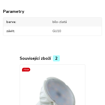
Parametry
barva
bílo-zlatá
závit
GU10
Související zboží
2
Akce
Akce