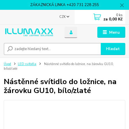
ZÁKAZNICKÁ LINKA +420 731 228 255
0
ks
CZK
za
0,00 Kč
Menu
Hledat
Úvod
LED svítidla
Nástěnné svítidlo do ložnice, na žárovku GU10,
bílo/zlaté
Nástěnné svítidlo do ložnice, na
žárovku GU10, bílo/zlaté