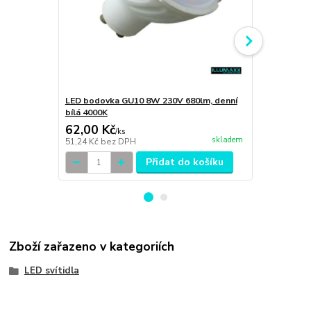
LED bodovka GU10 8W 230V 680lm, denní
LED bodovka
bílá 4000K
bílá 3000K
62,00 Kč
89,00 Kč
/
ks
skladem
51,24 Kč
bez DPH
73,55 Kč
bez
Přidat do košíku
Zboží zařazeno v kategoriích
LED svítidla