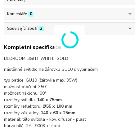
Komentáře
0
Související zboží
2
Kompletní specifikace
BEDROOM LIGHT WHITE-GOLD
nástěnné svítidlo na žárovku GU10 s vypínačem
typ patice: GU10 (žárovka max. 35W)
možnost otočení: 350°
možnost náklonu: 90°
rozměry svítidla:
140 x 75mm
rozměry reflektoru:
Ø
55 x 100 mm
rozměry základny:
140 x 60
x 25mm
materiál: tělo svítidla - kov, difuzor - plast
barva bílá: RAL 9003 + zlatá