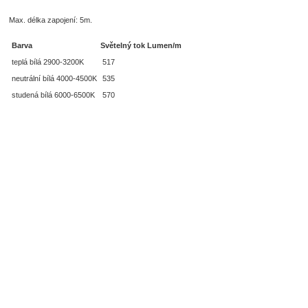
Max. délka zapojení: 5m.
Barva
Světelný tok Lumen/m
teplá bílá 2900-3200K
517
neutrální bílá 4000-4500K
535
studená bílá 6000-6500K
570