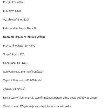
Počet LED: 480/m
LED čipy: COB
O
Vyzařovací úhel: 120
Index podání barev: Ra > 92
Rozměr: 8x1,5mm (šířka x výška)
o
Provozní teplota: -20 +45
C
Stupeň krytí: IP20
Certifikace: CE, RoHS
Stmívatelnost: ano (není součástí)
Typická životnost: >50 000 hodin
Záruka: 24 měsíců
Délka pásky: 30m originál. balení (možnost upravit délku podle potřeby po 2,5cm)
dní strana LED pásku je samolepící oboustranná páska
Za