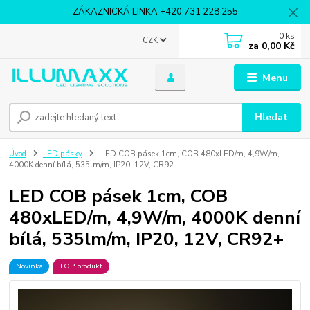
ZÁKAZNICKÁ LINKA +420 731 228 255
0
ks
CZK
za
0,00 Kč
Menu
Hledat
Úvod
LED pásky
LED COB pásek 1cm, COB 480xLED/m, 4,9W/m,
4000K denní bílá, 535lm/m, IP20, 12V, CR92+
LED COB pásek 1cm, COB
480xLED/m, 4,9W/m, 4000K denní
bílá, 535lm/m, IP20, 12V, CR92+
Novinka
TOP produkt