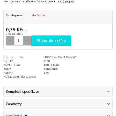
Technická specifikace: Vstupní nap...
celý popis
Dostupnost
do 3 dnů
0,75 Kč
/
cm
0,62 Kč
bez DPH
Přidat do košíku
Číslo produktu:
LPCOB-4,9W-12V-NW
krytí IP:
IP20
počet LED/m:
480 LED/m
barva:
denní bílá
napětí:
12V
Hlídat cenu / dostupnost
Kompletní specifikace
Parametry