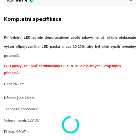
Komentáře
0
Kompletní specifikace
Při výběru LED zdroje doporučujeme zvolit takový, jehož výkon překračuje
výkon připojovaného LED pásku o cca 10-20%, aby byl plně využit světelný
potenciál.
LED pásky jsou plně certifikovány CE a ROHS dle platných Evropských
předpisů.
Cena za 1cm.
Dělitelný po 25mm
Technická specifikace:
Vstupní napětí: 12V DC
Příkon: 4,9 W/m