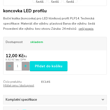
koncovka LED profilu
Boční krytka (koncovka) pro LED hliníkový profil PLP14. Technická
specifikace: Materiál dle výběru: plastová Barva dle výběru: šedá
Provedení dle výběru: bez otvoru Záruka: 24 měsíců
celý popis
Dostupnost
skladem
12,00 Kč
/
ks
9,92 Kč
bez DPH
Přidat do košíku
Číslo produktu:
EC14S
Hlídat cenu / dostupnost
Kompletní specifikace