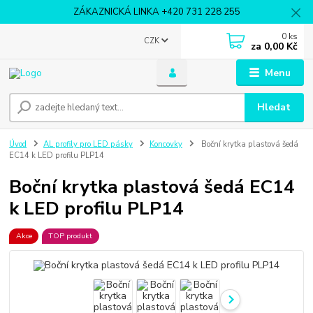
ZÁKAZNICKÁ LINKA +420 731 228 255
0
ks
CZK
za
0,00 Kč
Menu
Hledat
Úvod
AL profily pro LED pásky
Koncovky
Boční krytka plastová šedá
EC14 k LED profilu PLP14
Boční krytka plastová šedá EC14
k LED profilu PLP14
Akce
TOP produkt