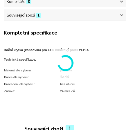
Komentáře
0
Související zboží
1
Kompletní specifikace
Boční krytka (koncovka) pro LED hliníkový profil PLP14.
T
echnická specifikace:
Materiál dle výběru:
plastová
šedá
Barva dle výběru:
Provedení dle výběru:
bez otvoru
Záruka:
24 měsíců
Související zboží
1