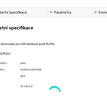
etní specifikace
Parametry
Kome
tní specifikace
 (koncovka) pro LED hliníkový profil PLP16.
cifikace:
výběru:
plast
běru:
šedá/černá/hnědá
plná
24 měsíců