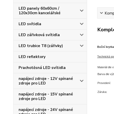
LED panely 60x60cm /
120x30cm kancelářské
Kompl
LED svítidla
Komple
LED zářivková svítidla
LED trubice T8 (zářivky)
Boční krytka
LED reflektory
T
echnická spe
Prachotěsná LED svítidla
Materiál dle 
Barva dle vý
napájecí zdroje - 12V spínané
zdroje pro LED
Provedení:
Záruka:
napájecí zdroje - 15V spínané
zdroje pro LED
napájecí zdroje - 24V spínané