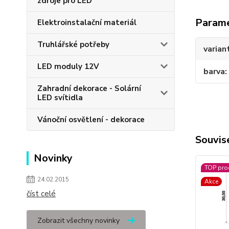
zdroje pro LED
Param
Elektroinstalační materiál
Truhlářské potřeby
varian
LED moduly 12V
barva
Zahradní dekorace - Solární
LED svítidla
Vánoční osvětlení - dekorace
Souvise
Novinky
TOP pro
24.02.2015
Akce
číst celé
Zobrazit všechny novinky