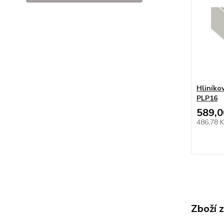
Hliníko
PLP16
589,0
486,78 
Zboží 