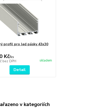
vý profil pro led pásky 43x30
0 Kč
/
ks
skladem
Kč
bez DPH
Detail
zařazeno v kategoriích