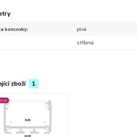
etry
ta koncovky
plná
stříbrná
jící zboží
1
dukt