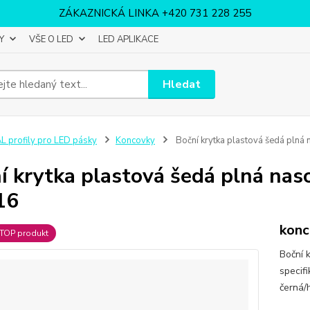
ZÁKAZNICKÁ LINKA +420 731 228 255
Y
VŠE O LED
LED APLIKACE
Hledat
L profily pro LED pásky
Koncovky
Boční krytka plastová šedá plná 
í krytka plastová šedá plná nas
16
konc
TOP produkt
Boční 
specifi
černá/