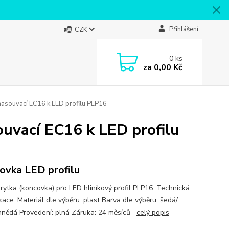
Přihlášení
CZK
0
ks
za
0,00 Kč
nasouvací EC16 k LED profilu PLP16
ouvací EC16 k LED profilu
ovka LED profilu
krytka (koncovka) pro LED hliníkový profil PLP16. Technická
kace: Materiál dle výběru: plast Barva dle výběru: šedá/
hnědá Provedení: plná Záruka: 24 měsíců
celý popis