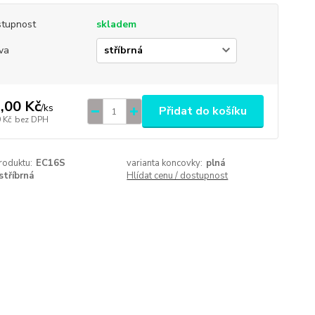
tupnost
skladem
va
,00 Kč
/
ks
Přidat do košíku
 Kč
bez DPH
roduktu:
EC16S
varianta koncovky:
plná
stříbrná
Hlídat cenu / dostupnost