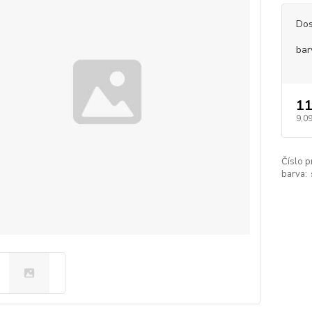
Dos
bar
11
9,09
Číslo p
barva: