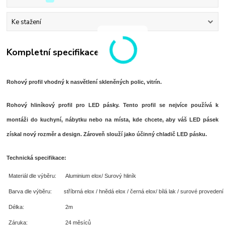
Ke stažení
Kompletní specifikace
Rohový profil vhodný k nasvětlení skleněných polic, vitrín.
Rohový hliníkový profil pro LED pásky. Tento profil se nejvíce používá k
montáži do kuchyní, nábytku nebo na místa, kde chcete, aby váš LED pásek
získal nový rozměr a design. Zároveň slouží jako účinný chladič LED pásku.
Technická specifikace:
Materiál dle výběru:
Aluminium elox/ Surový hliník
Barva dle výběru:
stříbrná elox / hnědá elox / černá elox/ bílá lak / surové provedení
Délka:
2m
Záruka:
24 měsíců