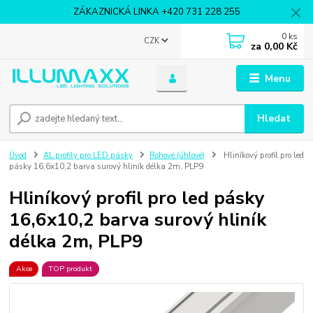
ZÁKAZNICKÁ LINKA +420 731 228 255
0
ks
CZK
za
0,00 Kč
Menu
Hledat
Úvod
AL profily pro LED pásky
Rohové (úhlové)
Hliníkový profil pro led
pásky 16,6x10,2 barva surový hliník délka 2m, PLP9
Hliníkový profil pro led pásky
16,6x10,2 barva surový hliník
délka 2m, PLP9
Akce
TOP produkt