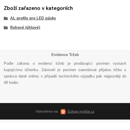
Zboží zařazeno v kategoriích
AL profily pro LED pásky
Rohové (úhlové)
Evidence Tržeb
Podle zákona o evidenci tržeb je prodávající povinen vystavit
kupujícímu účtenku. Zároveň je povinen zaevidovat přijatou tržbu u
správce daně online; v případě technického výpadku pak nejpozději do
48 hodin
.
Vytvořeno na
Eshop-rychle.cz