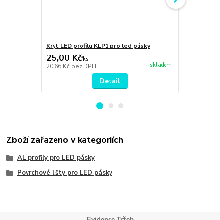
Kryt LED profilu KLP1 pro led pásky
Boční krytky
25,00 Kč
9,00 Kč
/
ks
/
k
skladem
20,66 Kč
bez DPH
7,44 Kč
bez 
Detail
Zboží zařazeno v kategoriích
AL profily pro LED pásky
Povrchové lišty pro LED pásky
Evidence Tržeb