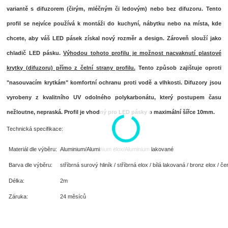
variantě s difuzorem (čirým, mléčným či ledovým) nebo bez difuzoru. Tento
profil se nejvíce používá k montáži do kuchyní, nábytku nebo na místa, kde
chcete, aby váš LED pásek získal nový rozměr a design. Zároveň slouží jako
chladič LED pásku.
Výhodou tohoto profilu je možnost nacvaknutí plastové
krytky (difuzoru) přímo z čelní strany profilu.
Tento způsob zajištuje oproti
"nasouvacím krytkám" komfortní
ochranu proti vodě a vlhkosti
. Difuzory jsou
vyrobeny z kvalitního UV odolného polykarbonátu, který postupem času
nežloutne, nepraská. Profil je vhodný pro LED pásky o maximální šířce 10mm.
Technická specifikace:
Materiál dle výběru:
Aluminium/Aluminium elox/Aluminium lakované
Barva dle výběru:
stříbrná surový hliník / stříbrná elox / bílá lakovaná / bronz elox / če
Délka:
2m
Záruka:
24 měsíců