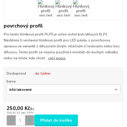
povrchový profil
Pro tento hliníkový profil PLP5 je určen vrchní kryt (difuzor) KLP1.
Nástěnný či vestavný hliníkový profil pro LED pásky, s povrchovou
úpravou ve variantě s difuzorem (čirým, mléčným či ledovým) nebo bez
difuzoru. Tento profil se nejvíce používá k montáži do kuchyní, nábytku
nebo na místa, kde chcet...
celý popis
Dostupnost
do týdne
barva
250,00 Kč
/
ks
206,61 Kč
bez DPH
Přidat do košíku