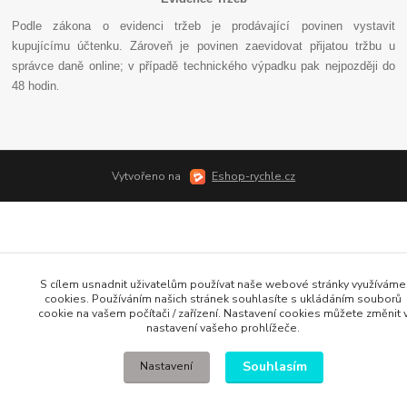
Podle zákona o evidenci tržeb je prodávající povinen vystavit
kupujícímu účtenku. Zároveň je povinen zaevidovat přijatou tržbu u
správce daně online; v případě technického výpadku pak nejpozději do
48 hodin
.
Vytvořeno na
Eshop-rychle.cz
S cílem usnadnit uživatelům používat naše webové stránky využíváme
cookies. Používáním našich stránek souhlasíte s ukládáním souborů
cookie na vašem počítači / zařízení. Nastavení cookies můžete změnit 
nastavení vašeho prohlížeče.
Souhlasím
Nastavení