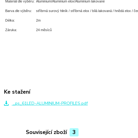
Materiál dle výběru:
Aluminium/Aluminium elox/Aluminium lakované
Barva dle výběru:
stříbrná surový hliník / stříbrná elox / bílá lakovaná / hnědá elox / č
Délka:
2m
Záruka:
24 měsíců
Ke stažení
_ps_61LED-ALUMINIUM-PROFILES.pdf
Související zboží
3