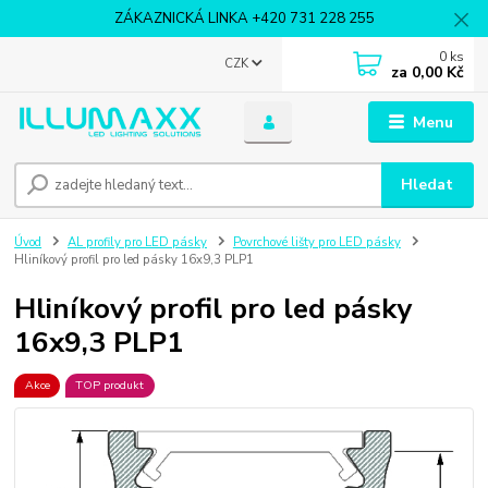
ZÁKAZNICKÁ LINKA +420 731 228 255
0
ks
CZK
za
0,00 Kč
Menu
Hledat
Úvod
AL profily pro LED pásky
Povrchové lišty pro LED pásky
Hliníkový profil pro led pásky 16x9,3 PLP1
Hliníkový profil pro led pásky
16x9,3 PLP1
Akce
TOP produkt