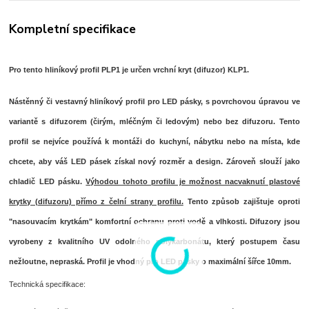
Kompletní specifikace
Pro tento hliníkový profil PLP1 je určen vrchní kryt (difuzor) KLP1.
Nástěnný či vestavný hliníkový profil pro LED pásky, s povrchovou úpravou ve
variantě s difuzorem (čirým, mléčným či ledovým) nebo bez difuzoru. Tento
profil se nejvíce používá k montáži do kuchyní, nábytku nebo na místa, kde
chcete, aby váš LED pásek získal nový rozměr a design. Zároveň slouží jako
chladič LED pásku.
Výhodou tohoto profilu je možnost nacvaknutí plastové
krytky (difuzoru) přímo z čelní strany profilu.
Tento způsob zajištuje oproti
"nasouvacím krytkám" komfortní
ochranu proti vodě a vlhkosti
. Difuzory jsou
vyrobeny z kvalitního UV odolného polykarbonátu, který postupem času
nežloutne, nepraská. Profil je vhodný pro LED pásky o maximální šířce 10mm.
Technická specifikace: