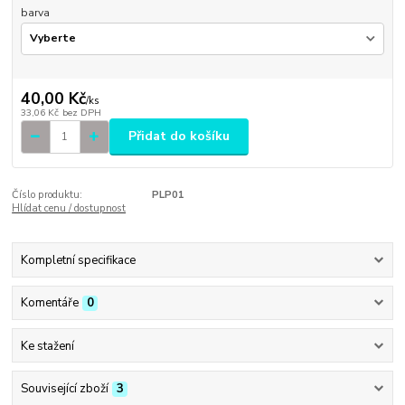
barva
40,00 Kč
/
ks
33,06 Kč
bez DPH
Přidat do košíku
Číslo produktu:
PLP01
Hlídat cenu / dostupnost
Kompletní specifikace
Komentáře
0
Ke stažení
Související zboží
3