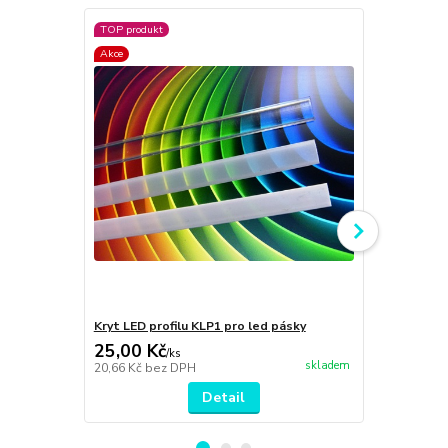
TOP produkt
TOP produkt
Akce
Akce
Kryt LED profilu KLP1 pro led pásky
Boční krytky
25,00 Kč
9,00 Kč
/
ks
/
k
skladem
20,66 Kč
bez DPH
7,44 Kč
bez 
Detail