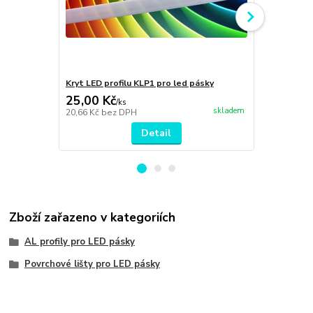
Kryt LED profilu KLP1 pro led pásky
Boční krytky
25,00 Kč
9,00 Kč
/
ks
/
k
skladem
20,66 Kč
bez DPH
7,44 Kč
bez 
Detail
Zboží zařazeno v kategoriích
AL profily pro LED pásky
Povrchové lišty pro LED pásky