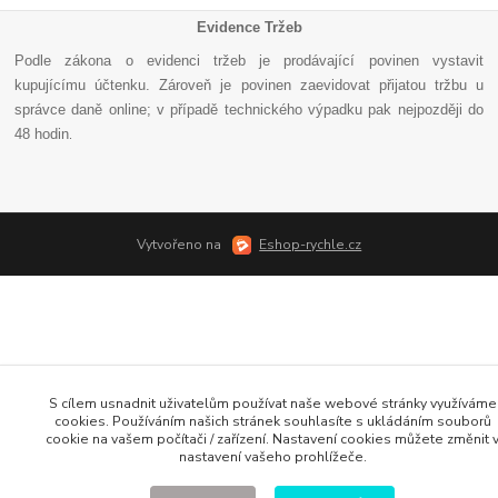
Evidence Tržeb
Podle zákona o evidenci tržeb je prodávající povinen vystavit
kupujícímu účtenku. Zároveň je povinen zaevidovat přijatou tržbu u
správce daně online; v případě technického výpadku pak nejpozději do
48 hodin
.
Vytvořeno na
Eshop-rychle.cz
S cílem usnadnit uživatelům používat naše webové stránky využíváme
cookies. Používáním našich stránek souhlasíte s ukládáním souborů
cookie na vašem počítači / zařízení. Nastavení cookies můžete změnit 
nastavení vašeho prohlížeče.