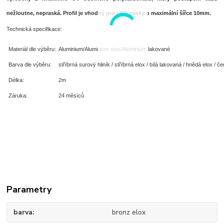
nežloutne, nepraská. Profil je vhodný pro LED pásky o maximální šířce 10mm.
Technická specifikace:
Materiál dle výběru:
Aluminium/Aluminium elox/Aluminium lakované
Barva dle výběru:
stříbrná surový hliník / stříbrná elox / bílá lakovaná / hnědá elox / č
Délka:
2m
Záruka:
24 měsíců
Parametry
barva
bronz elox