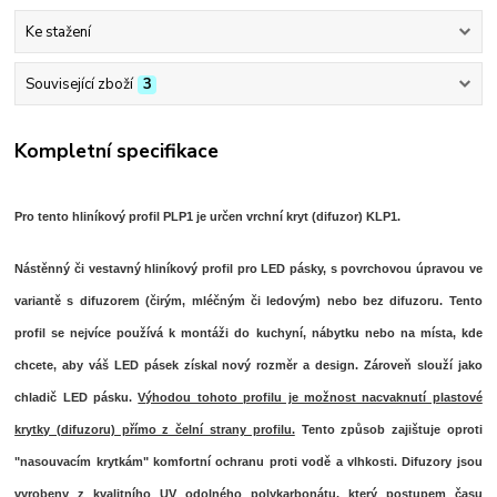
Ke stažení
Související zboží
3
Kompletní specifikace
Pro tento hliníkový profil PLP1 je určen vrchní kryt (difuzor) KLP1.
Nástěnný či vestavný hliníkový profil pro LED pásky, s povrchovou úpravou ve
variantě s difuzorem (čirým, mléčným či ledovým) nebo bez difuzoru. Tento
profil se nejvíce používá k montáži do kuchyní, nábytku nebo na místa, kde
chcete, aby váš LED pásek získal nový rozměr a design. Zároveň slouží jako
chladič LED pásku.
Výhodou tohoto profilu je možnost nacvaknutí plastové
krytky (difuzoru) přímo z čelní strany profilu.
Tento způsob zajištuje oproti
"nasouvacím krytkám" komfortní
ochranu proti vodě a vlhkosti
. Difuzory jsou
vyrobeny z kvalitního UV odolného polykarbonátu, který postupem času