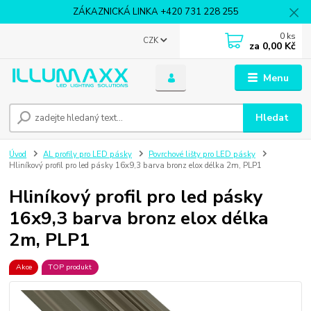
ZÁKAZNICKÁ LINKA +420 731 228 255
0
ks
CZK
za
0,00 Kč
Menu
Hledat
Úvod
AL profily pro LED pásky
Povrchové lišty pro LED pásky
Hliníkový profil pro led pásky 16x9,3 barva bronz elox délka 2m, PLP1
Hliníkový profil pro led pásky
16x9,3 barva bronz elox délka
2m, PLP1
Akce
TOP produkt