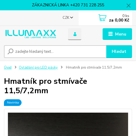
ZÁKAZNICKÁ LINKA +420 731 228 255
0
ks
CZK
za
0,00 Kč
Menu
Hledat
Úvod
Ovládání pro LED pásky
Hmatník pro stmívače 11,5/7,2mm
Hmatník pro stmívače
11,5/7,2mm
Novinka