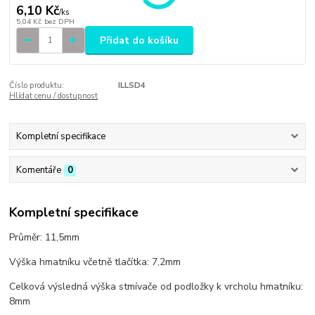
6,10 Kč
/
ks
5,04 Kč
bez DPH
Přidat do košíku
Číslo produktu:
ILLSD4
Hlídat cenu / dostupnost
Kompletní specifikace
Komentáře
0
Kompletní specifikace
Průměr: 11,5mm
Výška hmatníku včetně tlačítka: 7,2mm
Celková výsledná výška stmívače od podložky k vrcholu hmatníku:
8mm