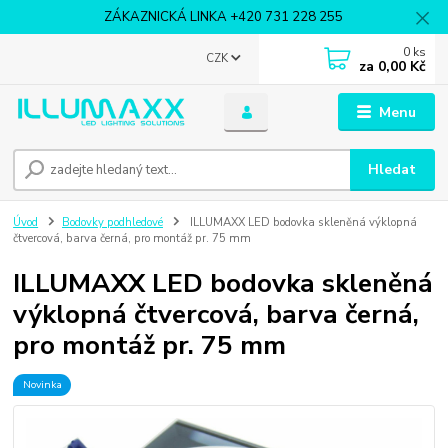
ZÁKAZNICKÁ LINKA +420 731 228 255
0
ks
CZK
za
0,00 Kč
Menu
Hledat
Úvod
Bodovky podhledové
ILLUMAXX LED bodovka skleněná výklopná
čtvercová, barva černá, pro montáž pr. 75 mm
ILLUMAXX LED bodovka skleněná
výklopná čtvercová, barva černá,
pro montáž pr. 75 mm
Novinka