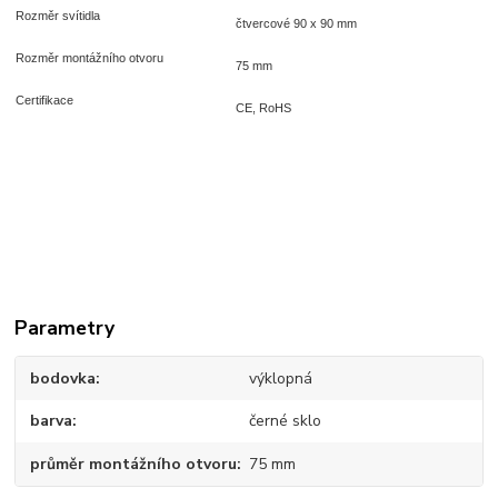
Rozměr svítidla
čtvercové 90 x 90 mm
Rozměr montážního otvoru
75 mm
Certifikace
CE, RoHS
Parametry
bodovka
výklopná
barva
černé sklo
průměr montážního otvoru
75 mm