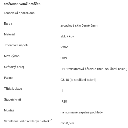
směrovat, volně natáčet.
Technická specifikace:
Barva
zrcadlové sklo černé 8mm
Materiál
sklo / kov
Jmenovité napětí
230V
Max.výkon
50W
Světelný zdroj
LED reflektorová žárovka (není součástí balení)
Patice
GU10 (je součástí balení)
Třída izolace
III
Stupeň krytí
IP20
Montáž
na normálně zápalné podklady
Vzdálenost od osvětlených objektů
min.0,5 m