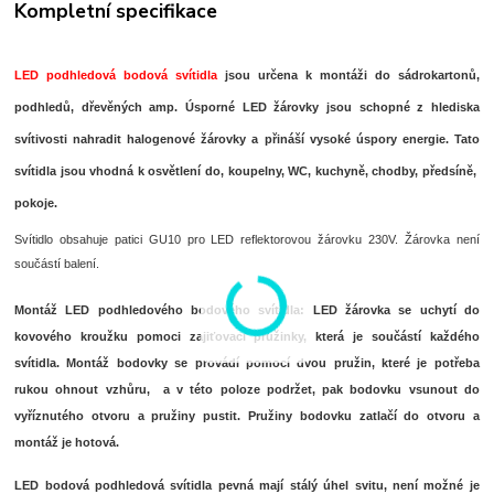
Kompletní specifikace
LED podhledová bodová svítidla
jsou určena k montáži do sádrokartonů,
podhledů, dřevěných amp. Úsporné LED žárovky jsou schopné z hlediska
svítivosti nahradit halogenové žárovky a přináší vysoké úspory energie. Tato
svítidla jsou vhodná k osvětlení do, koupelny, WC, kuchyně, chodby, předsíně,
pokoje.
Svítidlo obsahuje patici GU10 pro LED reflektorovou žárovku 230V. Žárovka není
součástí balení.
Montáž LED podhledového bodového svítidla:
LED žárovka se uchytí do
kovového kroužku pomoci zajiťovací pružinky, která je součástí každého
svítidla. Montáž bodovky se provádí pomocí dvou pružin, které je potřeba
rukou ohnout vzhůru, a v této poloze podržet, pak bodovku vsunout do
vyříznutého otvoru a pružiny pustit. Pružiny bodovku zatlačí do otvoru a
montáž je hotová.
LED bodová podhledová svítidla pevná mají stálý úhel svitu, není možné je