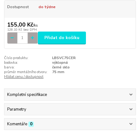
Dostupnost
do týdne
155,00 Kč
/
ks
128,10 Kč
bez DPH
Přidat do košíku
Číslo produktu:
LBSVC75CER
bodovka:
výklopná
barva:
černé sklo
průměr montážního otvoru:
75 mm
Hlídat cenu / dostupnost
Kompletní specifikace
Parametry
Komentáře
0