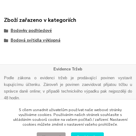
Zboží zařazeno v kategoriích
Bodovky podhledové
Bodová svítidla výklopná
Evidence Tržeb
Podle zákona o evidenci tržeb je prodávající povinen vystavit
kupujícímu účtenku. Zároveň je povinen zaevidovat přijatou tržbu u
správce daně online; v případě technického výpadku pak nejpozději do
48 hodin
.
S cílem usnadnit uživatelům používat naše webové stránky
využíváme cookies. Používáním našich stránek souhlasíte s
ukládáním souborů cookie na vašem počítači / zařízení. Nastavení
cookies můžete změnit v nastavení vašeho prohlížeče.
Vytvořeno na
Eshop-rychle.cz